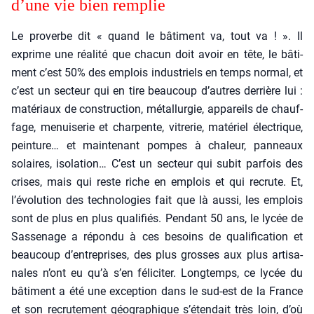
d’une vie bien rem­plie
Le pro­verbe dit « quand le bâti­ment va, tout va ! ». Il
exprime une réa­li­té que cha­cun doit avoir en tête, le bâti­
ment c’est 50% des emplois indus­triels en temps nor­mal, et
c’est un sec­teur qui en tire beau­coup d’autres der­rière lui :
maté­riaux de construc­tion, métal­lur­gie, appa­reils de chauf­
fage, menui­se­rie et char­pente, vitre­rie, maté­riel élec­trique,
pein­ture… et main­te­nant pompes à cha­leur, pan­neaux
solaires, iso­la­tion… C’est un sec­teur qui subit par­fois des
crises, mais qui reste riche en emplois et qui recrute. Et,
l’évolution des tech­no­lo­gies fait que là aus­si, les emplois
sont de plus en plus qua­li­fiés. Pen­dant 50 ans, le lycée de
Sas­se­nage a répon­du à ces besoins de qua­li­fi­ca­tion et
beau­coup d’entreprises, des plus grosses aux plus arti­sa­
nales n’ont eu qu’à s’en féli­ci­ter. Long­temps, ce lycée du
bâti­ment a été une excep­tion dans le sud-est de la France
et son recru­te­ment géo­gra­phique s’étendait très loin, d’où