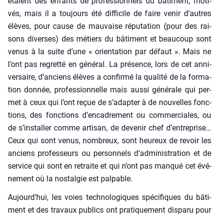
étaient des enfants de pro­fes­sion­nels du bâti­ment, moti­
vés, mais il a tou­jours été dif­fi­cile de faire venir d’autres
élèves, pour cause de mau­vaise répu­ta­tion (pour des rai­
sons diverses) des métiers du bâti­ment et beau­coup sont
venus à la suite d’une « orien­ta­tion par défaut ». Mais ne
l’ont pas regret­té en géné­ral. La pré­sence, lors de cet anni­
ver­saire, d’anciens élèves a confir­mé la qua­li­té de la for­ma­
tion don­née, pro­fes­sion­nelle mais aus­si géné­rale qui per­
met à ceux qui l’ont reçue de s’adapter à de nou­velles fonc­
tions, des fonc­tions d’encadrement ou com­mer­ciales, ou
de s’installer comme arti­san, de deve­nir chef d’entreprise…
Ceux qui sont venus, nom­breux, sont heu­reux de revoir les
anciens pro­fes­seurs ou per­son­nels d’administration et de
ser­vice qui sont en retraite et qui n’ont pas man­qué cet évé­
ne­ment où la nos­tal­gie est pal­pable.
Aujourd’hui, les voies tech­no­lo­giques spé­ci­fiques du bâti­
ment et des tra­vaux publics ont pra­ti­que­ment dis­pa­ru pour