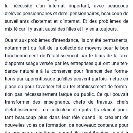
la néces­si­té d’un inter­nat impor­tant, avec beau­coup
d’élèves pen­sion­naires et demi-pen­sion­naires, beau­coup de
sur­veillants d’externat et d’internat. Et des pro­blèmes de
mixi­té car il y avait aus­si des filles et il y en a tou­jours.
Quant aux pro­blèmes d’intendance, ils ont été per­ma­nents,
notam­ment du fait de la col­lecte de moyens pour le bon
fonc­tion­ne­ment de l’établissement par le biais de la taxe
d’apprentissage ver­sée par les entre­prises qui ont une ten­
dance natu­relle à la conser­ver pour finan­cer des for­ma­
tions par appren­tis­sage qu’elles peuvent par­fois mettre en
place ou pour favo­ri­ser tel ou tel éta­blis­se­ment de for­ma­
tion pas néces­sai­re­ment laïque ou public. Ce qui pou­vait
trans­for­mer des ensei­gnants, chefs de tra­vaux, chefs
d’établissement… en col­lec­teur d’impôts. Ils étaient pour­
tant beau­coup plus dans leur rôle quand ils créaient de
nou­velles voies de for­ma­tion, de nou­veaux conte­nus pour
de nou­veaux diplômes, quand ils contri­buaient ain­si à