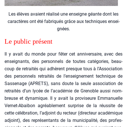
Les élèves avaient réa­li­sé une enseigne géante dont les
carac­tères ont été fabri­qués grâce aux tech­niques ensei­
gnées.
Le public pré­sent
Il y avait du monde pour fêter cet anni­ver­saire, avec des
ensei­gnants, des per­son­nels de toutes caté­go­ries, beau­
coup de retrai­tés qui adhèrent presque tous à l’Association
des per­son­nels retrai­tés de l’enseignement tech­nique de
Sas­se­nage (APRETS), sans doute la seule asso­cia­tion de
retrai­tés d’un lycée de l’académie de Gre­noble aus­si nom­
breuse et dyna­mique. Il y avait la pro­vi­seure Emma­nuelle
Ver­net-Abai­bon agréa­ble­ment sur­prise de la réus­site de
cette célé­bra­tion, l’adjoint du rec­teur (direc­teur aca­dé­mique
adjoint), des repré­sen­tants de la muni­ci­pa­li­té, des pro­fes­