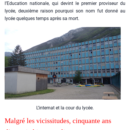
l’Education natio­nale, qui devint le pre­mier pro­vi­seur du
lycée, deuxième rai­son pour­quoi son nom fut don­né au
lycée quelques temps après sa mort.
L’in­ter­nat et la cour du lycée.
Mal­gré les vicis­si­tudes, cin­quante ans