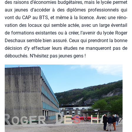
des rai­sons d’économies bud­gé­taires, mais le lycée per­met
aux jeunes d’accéder à des diplômes pro­fes­sion­nels qui
vont du CAP au BTS, et même à la licence. Avec une réno­
va­tion des locaux qui semble actée, avec un large éven­tail
de for­ma­tions exis­tantes ou à créer, l’avenir du lycée Roger
Des­chaux semble bien assu­ré. Ceux qui pren­dront la bonne
déci­sion d’y effec­tuer leurs études ne man­que­ront pas de
débou­chés. N’hésitez pas jeunes gens !