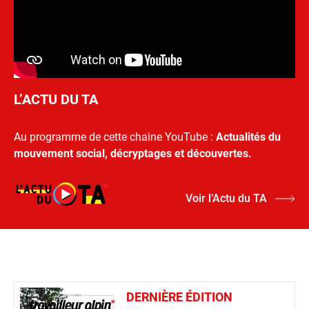
L’ACTU DU TA
Au programme de cette chaine YouTube :
Actualités du
mouvement social, décryptages et découvertes.
Voir l’Actu du TA
DERNIÈRE ÉDITION