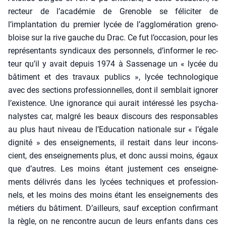
rec­teur de l’académie de Gre­noble se féli­ci­ter de
l’implantation du pre­mier lycée de l’agglomération gre­no­
bloise sur la rive gauche du Drac. Ce fut l’occasion, pour les
repré­sen­tants syn­di­caux des per­son­nels, d’informer le rec­
teur qu’il y avait depuis 1974 à Sas­se­nage un « lycée du
bâti­ment et des tra­vaux publics », lycée tech­no­lo­gique
avec des sec­tions pro­fes­sion­nelles, dont il sem­blait igno­rer
l’existence. Une igno­rance qui aurait inté­res­sé les psy­cha­
na­lystes car, mal­gré les beaux dis­cours des res­pon­sables
au plus haut niveau de l’Education natio­nale sur « l’égale
digni­té » des ensei­gne­ments, il res­tait dans leur incons­
cient, des ensei­gne­ments plus, et donc aus­si moins, égaux
que d’autres. Les moins étant jus­te­ment ces ensei­gne­
ments déli­vrés dans les lycées tech­niques et pro­fes­sion­
nels, et les moins des moins étant les ensei­gne­ments des
métiers du bâti­ment. D’ailleurs, sauf excep­tion confir­mant
la règle, on ne ren­contre aucun de leurs enfants dans ces