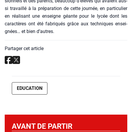
sion­nels et des parents, beau­coup d’élèves qui avaient aus­
si tra­vaillé à la pré­pa­ra­tion de cette jour­née, en par­ti­cu­lier
en réa­li­sant une enseigne géante pour le lycée dont les
carac­tères ont été fabri­qués grâce aux tech­niques ensei­
gnées… et bien d’autres.
Partager cet article
EDUCATION
AVANT DE PARTIR