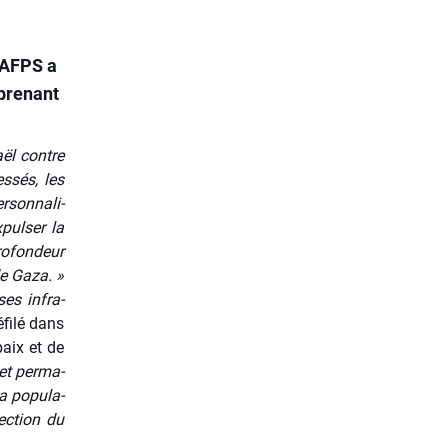
’AFPS a
eprenant
raël contre
s­sés, les
­son­na­li­
pul­ser la
o­fon­deur
de Gaza. »
ses infra­
fi­lé dans
paix et de
et per­ma­
a popu­la­
ec­tion du