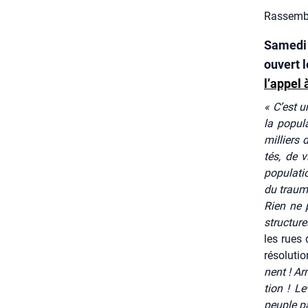
Rassembl
Samedi 
ouvert 
l’appel 
« C’est un
la popu­l
mil­liers 
tés, de v
popu­la­t
du trau­m
Rien ne p
struc­ture
les rues 
réso­lu­ti
nent ! Arr
tion ! Le
peuple pal