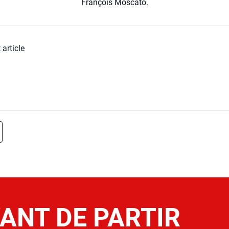
Fran­çois Mos­ca­to.
 article
ANT DE PARTIR