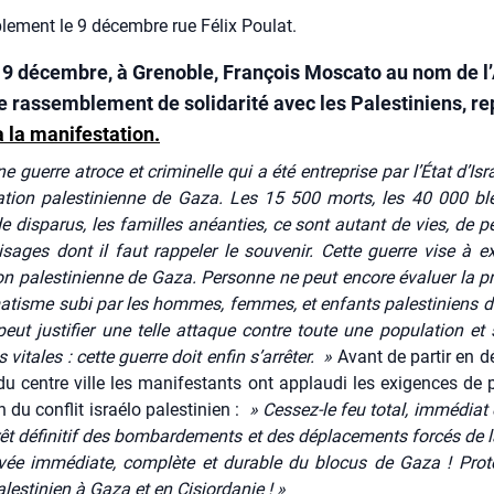
ement le 9 décembre rue Félix Poulat.
9 décembre, à Grenoble, François Moscato au nom de l
le rassemblement de solidarité avec les Palestiniens, r
à la manifestation.
e guerre atroce et cri­mi­nelle qui a été entre­prise par l’É­tat d’Is
a­tion pales­ti­nienne de Gaza. Les 15 500 morts, les 40 000 ble
de dis­pa­rus, les familles anéan­ties, ce sont autant de vies, de per
isages dont il faut rap­pe­ler le sou­ve­nir.
Cette guerre vise à ex
ion pales­ti­nienne de Gaza. Per­sonne ne peut encore éva­luer la pr
a­tisme subi par les hommes, femmes, et enfants pales­ti­niens 
eut jus­ti­fier une telle attaque contre toute une popu­la­tion et 
s vitales : cette guerre doit enfin s’ar­rê­ter. »
Avant de par­tir en dé
du centre ville les mani­fes­tants ont applau­di les exi­gences de 
on du conflit israé­lo pales­ti­nien :
» Ces­sez-le feu total, immé­diat 
êt défi­ni­tif des bom­bar­de­ments et des dépla­ce­ments for­cés de l
vée immé­diate, com­plète et durable du blo­cus de Gaza ! Pro­t
es­ti­nien à Gaza et en Cis­jor­da­nie ! »