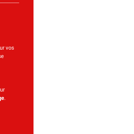
ur vos
se
ur
ge
.