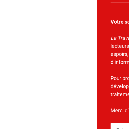
Votre s
Le Trava
lecteurs
espoirs,
d’infor
Pour pr
dévelop
traitem
Merci d