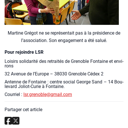
Mar­tine Gré­got ne se repré­sen­tait pas à la pré­si­dence de
l’as­so­cia­tion. Son enga­ge­ment a été salué.
Pour rejoindre LSR
Loi­sirs soli­da­ri­té des retrai­tés de Gre­noble Fon­taine et envi­
rons
32 Ave­nue de l’Europe – 38030 Gre­noble Cédex 2
Antenne de Fon­taine : centre social George Sand – 14 Bou­
le­vard Joliot-Curie à Fon­taine.
Cour­riel :
lsr.grenoble@gmail.com
Partager cet article