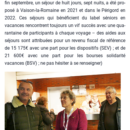
fin sep­tembre, un séjour de huit jours, sept nuits, a été pro­
po­sé à Vai­son-la-Romaine en 2021 et dans le Péri­gord en
2022. Ces séjours qui béné­fi­cient du label séniors en
vacances ren­contrent tou­jours un vif suc­cès avec une qua­
ran­taine de par­ti­ci­pants à chaque voyage – des aides aux
séjours sont attri­buées pour un reve­nu fis­cal de réfé­rence
de 15 175€ avec une part pour les dis­po­si­tifs (SEV) ; et de
21 600€ avec une part pour les bourses soli­da­ri­té
vacances (BSV) ; ne pas hési­ter à se ren­sei­gner)