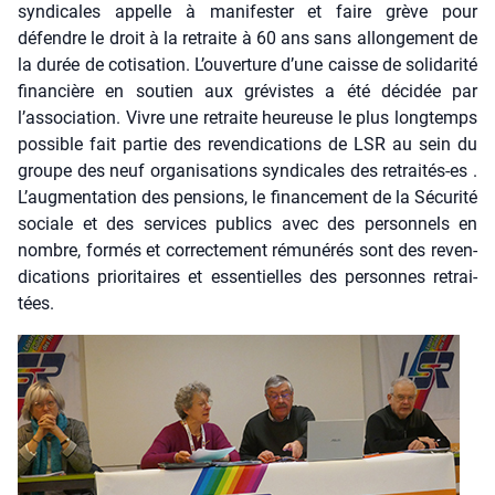
syn­di­cales appelle à mani­fes­ter et faire grève pour
défendre le droit à la retraite à 60 ans sans allon­ge­ment de
la durée de coti­sa­tion. L’ouverture d’une caisse de soli­da­ri­té
finan­cière en sou­tien aux gré­vistes a été déci­dée par
l’association. Vivre une retraite heu­reuse le plus long­temps
pos­sible fait par­tie des reven­di­ca­tions de LSR au sein du
groupe des neuf orga­ni­sa­tions syn­di­cales des retrai­tés-es .
L’augmentation des pen­sions, le finan­ce­ment de la Sécu­ri­té
sociale et des ser­vices publics avec des per­son­nels en
nombre, for­més et cor­rec­te­ment rému­né­rés sont des reven­
di­ca­tions prio­ri­taires et essen­tielles des per­sonnes retrai­
tées.