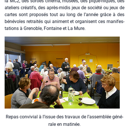
la MC2, des sor­ties ciné­ma, musées, des pique-niques, des
ate­liers créa­tifs, des après-midis jeux de socié­té ou jeux de
cartes sont pro­po­sés tout au long de l’année grâce à des
béné­voles retrai­tés qui animent et orga­nisent ces mani­fes­
ta­tions à Gre­noble, Fon­taine et La Mure.
Repas convi­vial à l’is­sue des tra­vaux de l’as­sem­blée géné­
rale en mati­née.