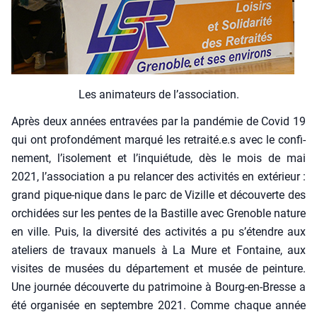
Les ani­ma­teurs de l’as­so­cia­tion.
Après deux années entra­vées par la pan­dé­mie de Covid 19
qui ont pro­fon­dé­ment mar­qué les retraité.e.s avec le confi­
ne­ment, l’isolement et l’inquiétude, dès le mois de mai
2021, l’association a pu relan­cer des acti­vi­tés en exté­rieur :
grand pique-nique dans le parc de Vizille et décou­verte des
orchi­dées sur les pentes de la Bas­tille avec Gre­noble nature
en ville. Puis, la diver­si­té des acti­vi­tés a pu s’étendre aux
ate­liers de tra­vaux manuels à La Mure et Fon­taine, aux
visites de musées du dépar­te­ment et musée de pein­ture.
Une jour­née décou­verte du patri­moine à Bourg-en-Bresse a
été orga­ni­sée en sep­tembre 2021. Comme chaque année