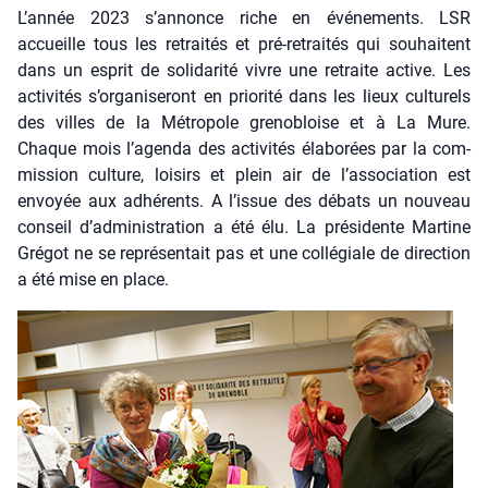
L’année 2023 s’annonce riche en évé­ne­ments. LSR
accueille tous les retrai­tés et pré-retrai­tés qui sou­haitent
dans un esprit de soli­da­ri­té vivre une retraite active. Les
acti­vi­tés s’organiseront en prio­ri­té dans les lieux cultu­rels
des villes de la Métro­pole gre­no­bloise et à La Mure.
Chaque mois l’agenda des acti­vi­tés éla­bo­rées par la com­
mis­sion culture, loi­sirs et plein air de l’association est
envoyée aux adhé­rents. A l’issue des débats un nou­veau
conseil d’administration a été élu. La pré­si­dente Mar­tine
Gré­got ne se repré­sen­tait pas et une col­lé­giale de direc­tion
a été mise en place.