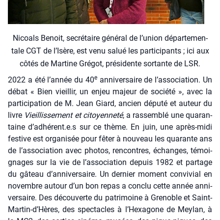
Nicoals Benoit, secré­taire géné­ral de l’u­nion dépar­te­men­
tale CGT de l’I­sère, est venu salué les par­ti­ci­pants ; ici aux
côtés de Mar­tine Gré­got, pré­si­dente sor­tante de LSR.
e
2022 a été l’année du 40
anni­ver­saire de l’association. Un
débat « Bien vieillir, un enjeu majeur de socié­té », avec la
par­ti­ci­pa­tion de M. Jean Giard, ancien dépu­té et auteur du
livre
Vieillis­se­ment et citoyen­ne­té
, a ras­sem­blé une qua­ran­
taine d’adhérent.e.s sur ce thème. En juin, une après-midi
fes­tive est orga­ni­sée pour fêter à nou­veau les qua­rante ans
de l’association avec pho­tos, ren­contres, échanges, témoi­
gnages sur la vie de l’association depuis 1982 et par­tage
du gâteau d’anniversaire. Un der­nier moment convi­vial en
novembre autour d’un bon repas a conclu cette année anni­
ver­saire. Des décou­verte du patri­moine à Gre­noble et Saint-
Martin‑d’Hères, des spec­tacles à l’Hexagone de Mey­lan, à