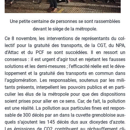
Une petite cen­taine de per­sonnes se sont ras­sem­blées
devant le siège de la métro­pole.
Ce 8 novembre, les inter­ven­tions de repré­sen­tants du col­
lec­tif pour la gra­tui­té des trans­ports, de la CGT, du NPA,
d’Attac et du PCF se sont suc­cé­dées. Il en res­sort un
consen­sus : il est urgent d’agir tout en reje­tant les fausses
solu­tions et les demi-mesures ; l’efficacité réelle est le déve­
lop­pe­ment et la gra­tui­té des trans­ports en com­mun dans
l’agglomération. Les res­pon­sables, sou­te­nus par les mili­
tants pré­sents, inter­pellent les pou­voirs publics et en par­ti­
cu­lier les élus de la métro­pole pour que des dis­po­si­tions
soient prises pour aller en ce sens. Car, de fait, la pol­lu­tion
est une réa­li­té. La pol­lu­tion aux par­ti­cules fines est res­pon­
sable de 300 décès par an dans la cuvette gre­no­bloise aux­
quels s’ajoutent les 145 décès dus aux dioxydes d’azote.
Les émis­sions de CO2 contri­buent au réchauf­fe­ment cli­