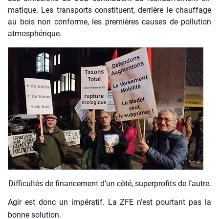
ma­tique. Les trans­ports consti­tuent, der­rière le chauf­fage
au bois non conforme, les pre­mières causes de pol­lu­tion
atmo­sphé­rique.
Dif­fi­cul­tés de finan­ce­ment d’un côté, super­pro­fits de l’autre.
Agir est donc un impé­ra­tif. La ZFE n’est pour­tant pas la
bonne solu­tion.