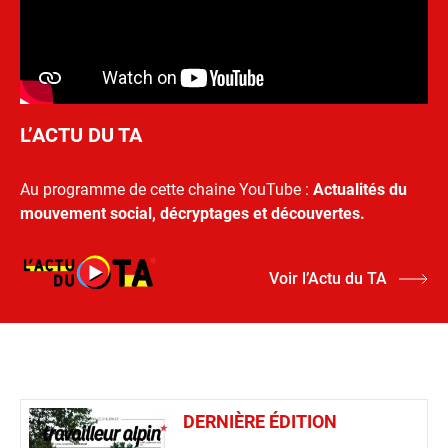
L’ACTU DU TA
Au programme de cette chaine YouTube :
Actualités du
mouvement social, décryptages et découvertes.
Voir l’Actu du TA
DERNIÈRE ÉDITION