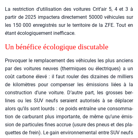
La res­tric­tion d’u­ti­li­sa­tion des voi­tures Crit’air 5, 4 et 3 à
par­tir de 2025 impac­te­ra direc­te­ment 50000 véhi­cules sur
les 150 000 enre­gis­trés sur le ter­ri­toire de la ZFE. Tout en
étant éco­lo­gi­que­ment inef­fi­cace.
Un béné­fice éco­lo­gique dis­cu­table
Pro­vo­quer le rem­pla­ce­ment des véhi­cules les plus anciens
par des voi­tures neuves (ther­miques ou élec­triques) a un
coût car­bone éle­vé : il faut rou­ler des dizaines de mil­liers
de kilo­mètres pour com­pen­ser les émis­sions liées à la
construc­tion d’une voi­ture. D’autre part, les grosses ber­
lines ou les SUV neufs seraient auto­ri­sés à se dépla­cer
alors qu’ils sont lourds : ce poids entraîne une consom­ma­
tion de car­bu­rant plus impor­tante, de même qu’une émis­
sion de par­ti­cules fines accrue (usure des pneus et des pla­
quettes de frein). Le gain envi­ron­ne­men­tal entre SUV neufs