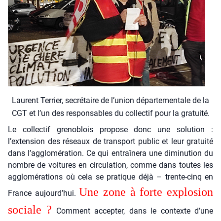
Laurent Ter­rier, secré­taire de l’u­nion dépar­te­men­tale de la
CGT et l’un des res­pon­sables du col­lec­tif pour la gra­tui­té.
Le col­lec­tif gre­no­blois pro­pose donc une solu­tion :
l’extension des réseaux de trans­port public et leur gra­tui­té
dans l’agglomération. Ce qui entraî­ne­ra une dimi­nu­tion du
nombre de voi­tures en cir­cu­la­tion, comme dans toutes les
agglo­mé­ra­tions où cela se pra­tique déjà – trente-cinq en
Une zone à forte explo­sion
France aujourd’hui.
sociale ?
Com­ment accep­ter, dans le contexte d’une