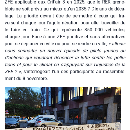
ZFE appli­cable aux Crit’air 3 en 2025, que le RER gre­no­
blois ne soit pré­vu au mieux qu’en 2035 ? Dix ans de déca­
lage. La prio­ri­té devrait être de per­mettre à ceux qui tra­
versent chaque jour l’agglomération pour aller tra­vailler de
le faire en train. Ce qui repré­sente 350 000 véhi­cules,
chaque jour. Face à une ZFE puni­tive et sans alter­na­tives
pour se dépla­cer en ville ou pour se rendre en ville,
« allons-
nous connaître un nou­vel épi­sode de gilets jaunes ou
d’actions qui vou­dront dénon­cer la lutte contre les pol­lu­
tions et pour le cli­mat en s’ap­puyant sur l’in­jus­tice de la
ZFE ? »
, s’interrogeait l’un des par­ti­ci­pants au ras­sem­ble­
ment du 8 novembre.