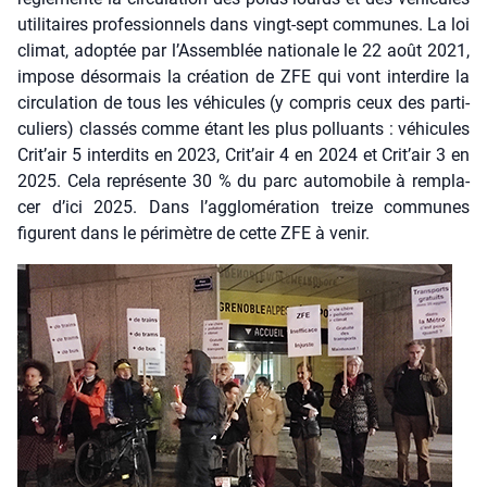
uti­li­taires pro­fes­sion­nels dans vingt-sept com­munes. La loi
cli­mat, adop­tée par l’Assemblée natio­nale le 22 août 2021,
impose désor­mais la créa­tion de ZFE qui vont inter­dire la
cir­cu­la­tion de tous les véhi­cules (y com­pris ceux des par­ti­
cu­liers) clas­sés comme étant les plus pol­luants : véhi­cules
Crit’air 5 inter­dits en 2023, Crit’air 4 en 2024 et Crit’air 3 en
2025. Cela repré­sente 30 % du parc auto­mo­bile à rem­pla­
cer d’ici 2025. Dans l’ag­glo­mé­ra­tion treize com­munes
figurent dans le péri­mètre de cette ZFE à venir.