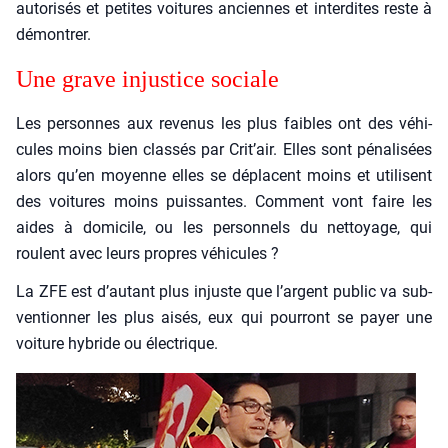
auto­ri­sés et petites voi­tures anciennes et inter­dites reste à
démon­trer.
Une grave injus­tice sociale
Les per­sonnes aux reve­nus les plus faibles ont des véhi­
cules moins bien clas­sés par Crit’air. Elles sont péna­li­sées
alors qu’en moyenne elles se déplacent moins et uti­lisent
des voi­tures moins puis­santes. Com­ment vont faire les
aides à domi­cile, ou les per­son­nels du net­toyage, qui
roulent avec leurs propres véhi­cules ?
La ZFE est d’au­tant plus injuste que l’argent public va sub­
ven­tion­ner les plus aisés, eux qui pour­ront se payer une
voi­ture hybride ou élec­trique.