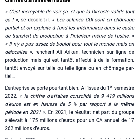
Chiffres d’affaires en hausse
« C’est incroyable de voir ça, et que la Direccte valide tout
ça ! »
, se désole-t-il.
« Les sala­riés CDI sont en chô­mage
par­tiel et on exploite à fond les inté­ri­maires dans le cadre
de trans­fert de pro­duc­tion à l’intérieur même de l’usine. »
« Il n’y a pas assez de bou­lot pour tout le monde mais on
délo­ca­lise »
, ren­ché­rit Ali Ari­kan, tech­ni­cien sur ligne de
pro­duc­tion mais qui est tan­tôt affec­té à de la for­ma­tion,
tan­tôt envoyé sur telle ou telle ligne ou en chô­mage par­
tiel…
er
L’entreprise se porte pour­tant bien. A l’issue du 1
semestre
2022,
« le chiffre d’affaires conso­li­dé de 9 419 mil­lions
d’euros est en hausse de 5 % par rap­port à la même
période en 2021 ».
En 2021, le résul­tat net part du groupe
s’élevait à 175 mil­lions d’euros pour un CA annuel de 17
262 mil­lions d’euros.