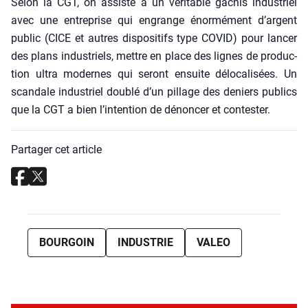
Selon la CGT, on assiste à un véri­table gâchis indus­triel
avec une entre­prise qui engrange énor­mé­ment d’argent
public (CICE et autres dis­po­si­tifs type COVID) pour lan­cer
des plans indus­triels, mettre en place des lignes de pro­duc­
tion ultra modernes qui seront ensuite délo­ca­li­sées. Un
scan­dale indus­triel dou­blé d’un pillage des deniers publics
que la CGT a bien l’intention de dénon­cer et contes­ter.
Partager cet article
BOURGOIN
INDUSTRIE
VALEO