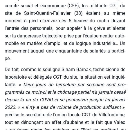
comi­té social et éco­no­mique (CSE), les mili­tants CGT du
site de Saint-Quen­tin-Fal­la­vier (38) étaient au même
moment à pied d’œuvre dès 5 heures du matin devant
l’entrée des per­son­nels, pour appe­ler à la grève et aler­ter
sur la dan­ge­reuse tra­jec­toire prise par l’équipementier auto­
mo­bile en matière d’emploi et de logique indus­trielle… Un
mou­ve­ment auquel une cin­quan­taine de sala­riés a par­ti­ci­
pé.
De fait, comme le sou­ligne Siham Bar­nak, tech­ni­cienne de
labo­ra­toire et délé­guée CGT du site, la situa­tion est inquié­
tante.
« Deux jours de fer­me­ture par semaine sont pro­
gram­més ce mois-ci et le chô­mage par­tiel n’a jamais ces­sé
depuis la fin du COVID et se pour­sui­vra jusque fin jan­vier
2023. »
« Il n’y a pas de volume de pro­duc­tion suf­fi­sant »
,
pré­cise le secré­taire de l’union locale CGT de Vil­le­fon­taine,
tout en dénon­çant un effet d’aubaine et le fait que Valeo
« se fasse payer les salaires par l’Etat en pro­fi­tant du