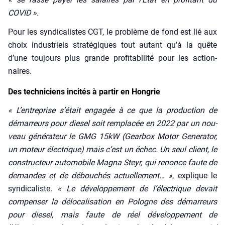
COVID ».
Pour les syn­di­ca­listes CGT, le pro­blème de fond est lié aux
choix indus­triels stra­té­giques tout autant qu’à la quête
d’une tou­jours plus grande pro­fi­ta­bi­li­té pour les action­
naires.
Des techniciens incités à partir en Hongrie
« L’entreprise s’était enga­gée à ce que la pro­duc­tion de
démar­reurs pour die­sel soit rem­pla­cée en 2022 par un nou­
veau géné­ra­teur le GMG 15kW (Gear­box Motor Gene­ra­tor,
un moteur élec­trique) mais c’est un échec. Un seul client, le
construc­teur auto­mo­bile Magna Steyr, qui renonce faute de
demandes et de débou­chés actuel­le­ment… »
, explique le
syn­di­ca­liste.
« Le déve­lop­pe­ment de l’électrique devait
com­pen­ser la délo­ca­li­sa­tion en Pologne des démar­reurs
pour die­sel, mais faute de réel déve­lop­pe­ment de