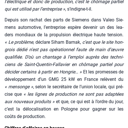
l’électrique et donc de pro­duc­tion, c’est le chô­mage par­tiel
qui est uti­li­sé par l’entreprise »
, s’indigne-t-il.
Depuis son rachat des parts de Sie­mens dans Valeo Sie­
mens auto­mo­tive, l’entreprise espère deve­nir un des lea­
ders mon­diaux de la pro­pul­sion élec­trique haute ten­sion.
« Le pro­blème
, déclare Siham Bar­nak,
c’est que le site hon­
grois dédié n’est pas opé­ra­tion­nel faute de main d’œuvre
qua­li­fiée. D’où un chan­tage à l’emploi auprès des tech­ni­
ciens de Saint-Quen­tin-Fal­la­vier en chô­mage par­tiel pour
déci­der cer­tains à par­tir en Hon­grie… »
Et les pro­messes de
déve­lop­pe­ment d’un GMG 25 kW en France relèvent du
« men­songe »
, selon le secré­taire de l’u­nion locale, qui pré­
cise que
« les lignes de pro­duc­tion ne sont pas adap­tées
aux nou­veaux pro­duits »
et que, ce qui est à l’ordre du jour,
c’est la délo­ca­li­sa­tion en Pologne pour gagner sur les
coûts de pro­duc­tion.