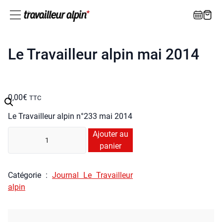
Le Travailleur alpin mai 2014
0,00
€
TTC
Le Tra­vailleur alpin n°233 mai 2014
quan­
Ajouter au
ti­
panier
té
de
Caté­go­rie :
Jour­nal Le Tra­vailleur
Le
alpin
Tra­
vailleur
alpin