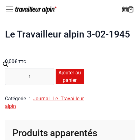
Le Travailleur alpin 3-02-1945
0,00
€
TTC
quan­
Ajouter au
ti­
panier
té
de
Caté­go­rie :
Jour­nal Le Tra­vailleur
Le
alpin
Tra­
vailleur
alpin
Produits apparentés
3-
02-