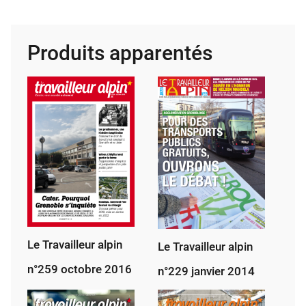
Tra­
vailleur
alpin,
Produits apparentés
jan­
vier
2024
Le Travailleur alpin
Le Travailleur alpin
n°259 octobre 2016
n°229 janvier 2014