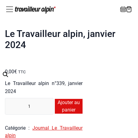
Le Travailleur alpin, janvier
2024
0,00
€
TTC
Le Tra­vailleur alpin n°339, jan­vier
2024
quan­
Ajouter au
ti­
panier
té
de
Caté­go­rie :
Jour­nal Le Tra­vailleur
Le
alpin