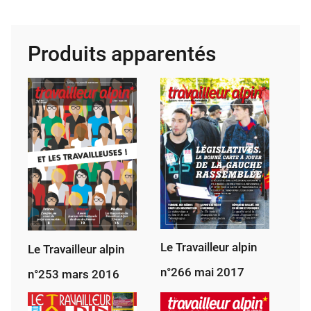
Tra­
vailleur
alpin,
Produits apparentés
février
2026
Le Travailleur alpin
Le Travailleur alpin
n°266 mai 2017
n°253 mars 2016