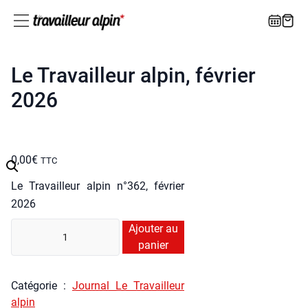
Le Travailleur alpin, février
2026
0,00
€
TTC
Le Tra­vailleur alpin n°362, février
2026
quan­
Ajouter au
ti­
panier
té
de
Caté­go­rie :
Jour­nal Le Tra­vailleur
Le
alpin