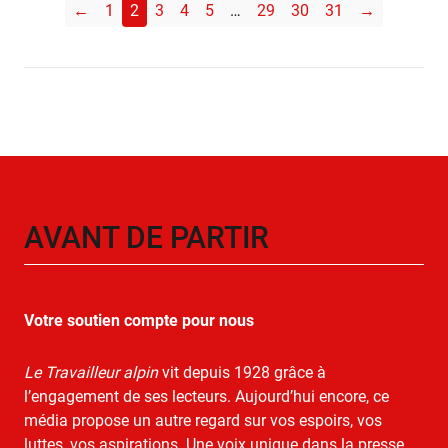
←
1
2
3
4
5
…
29
30
31
→
AVANT DE PARTIR
Votre soutien compte pour nous
Le Travailleur alpin
vit depuis 1928 grâce à
l’engagement de ses lecteurs. Aujourd’hui encore, ce
média propose un autre regard sur vos espoirs, vos
luttes, vos aspirations. Une voix unique dans la presse