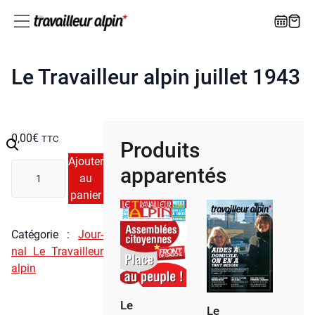
Le Travailleur alpin juillet 1943
0,00
€
TTC
Produits
Ajouter
quan­
apparentés
au
ti­
panier
té
de
Le
Caté­go­rie :
Jour­
Tra­
nal Le Tra­vailleur
vailleur
alpin
alpin
juillet
Le
Le