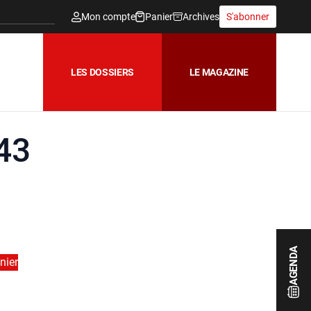
Mon compte
Panier
Archives
S'abonner
LES DOSSIERS
LE MAGAZINE
943
AGENDA
nier