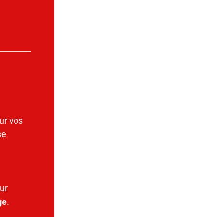
ur vos
se
ur
ge
.