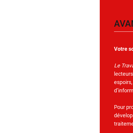
AVA
Votre s
Le Trava
lecteurs
espoirs,
d’infor
Pour pr
dévelop
traitem