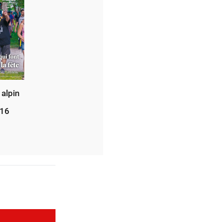
 alpin
016