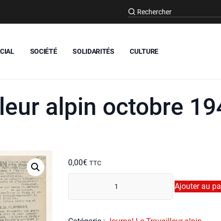
CIAL
SOCIÉTÉ
SOLIDARITÉS
CULTURE
lleur alpin octobre 1
0,00
€
TTC
quan­
Ajouter au pa
ti­
té
de