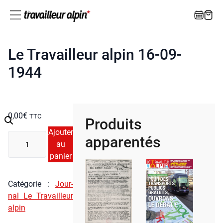
Le Travailleur alpin 16-09-
1944
0,00
€
TTC
Produits
Ajouter
quan­
apparentés
au
ti­
panier
té
de
Le
Caté­go­rie :
Jour­
Tra­
nal Le Tra­vailleur
vailleur
alpin
alpin