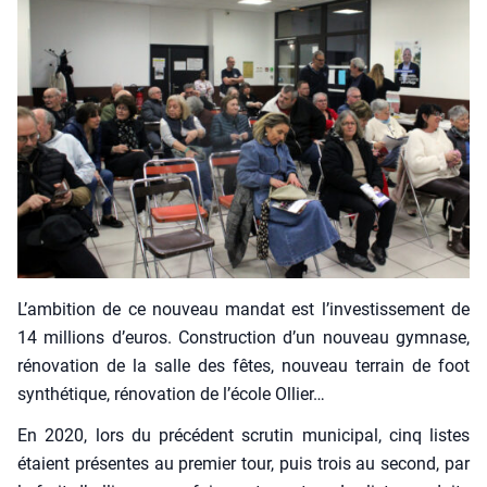
L’am­bi­tion de ce nou­veau man­dat est l’in­ves­tis­se­ment de
14 mil­lions d’eu­ros. Construc­tion d’un nou­veau gym­nase,
réno­va­tion de la salle des fêtes, nou­veau ter­rain de foot
syn­thé­tique, réno­va­tion de l’é­cole Ollier…
En 2020, lors du pré­cé­dent scru­tin muni­ci­pal, cinq listes
étaient pré­sentes au pre­mier tour, puis trois au second, par