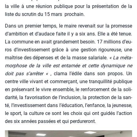
la ville à une réunion publique pour la pré­sen­ta­tion de la
liste du scru­tin du 15 mars pro­chain.
Dans un pre­mier temps, le maire reve­nait sur la pro­messe
d’am­bi­tion et d’au­dace faite il y a six ans. Elle a été tenue.
La com­mune en avait gran­de­ment besoin. 17 mil­lions d’eu­
ros d’in­ves­tis­se­ment grâce à une ges­tion rigou­reuse, une
maî­trise des dépenses et de la masse sala­riale.
« La méta­
mor­phose de la ville est enta­mée et cette dyna­mique ne
doit pas s’ar­rê­ter «
, cla­ma l’é­dile dans son pro­pos. Un
centre ville vivant et com­mer­çant, une tran­quilli­té publique
en pré­ser­vant le vivre ensemble, le ren­for­ce­ment de la soli­
da­ri­té, la favo­ri­sa­tion de l’in­clu­sion, la pro­tec­tion de la san­
té, l’in­ves­tis­se­ment dans l’é­du­ca­tion, l’en­fance, la jeu­nesse,
le sport, la culture ce sont les choix qui ont gui­dés l’ac­tion
des six années pas­sées et qui per­du­re­ront.