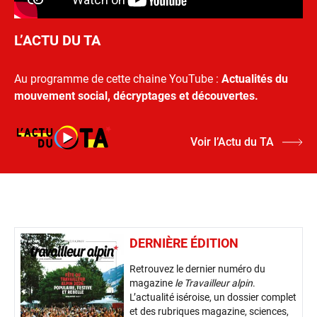
L’ACTU DU TA
Au programme de cette chaine YouTube :
Actualités du
mouvement social, décryptages et découvertes.
Voir l’Actu du TA
DERNIÈRE ÉDITION
Retrouvez le dernier numéro du
magazine
le Travailleur alpin
.
L’actualité iséroise, un dossier complet
et des rubriques magazine, sciences,