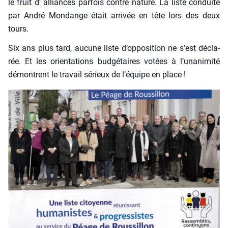
le fruit d’ alliances par­fois contre nature. La liste conduite
par André Mon­dange était arri­vée en tête lors des deux
tours.
Six ans plus tard, aucune liste d’op­po­si­tion ne s’est décla­
rée. Et les orien­ta­tions bud­gé­taires votées à l’u­na­ni­mi­té
démontrent le tra­vail sérieux de l’é­quipe en place !