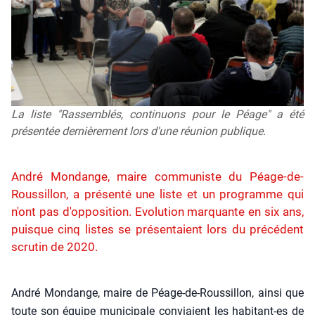
La liste "Rassemblés, continuons pour le Péage" a été
présentée dernièrement lors d'une réunion publique.
André Mondange, maire communiste du Péage-de-
Roussillon, a présenté une liste et un programme qui
n'ont pas d'opposition. Evolution marquante en six ans,
puisque cinq listes se présentaient lors du précédent
scrutin de 2020.
André Mon­dange, maire de Péage-de-Rous­sillon, ain­si que
toute son équipe muni­ci­pale conviaient les habi­tant-es de