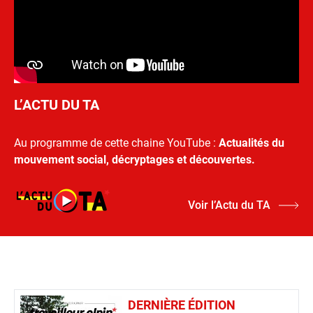
L’ACTU DU TA
Au programme de cette chaine YouTube :
Actualités du
mouvement social, décryptages et découvertes.
Voir l’Actu du TA
DERNIÈRE ÉDITION