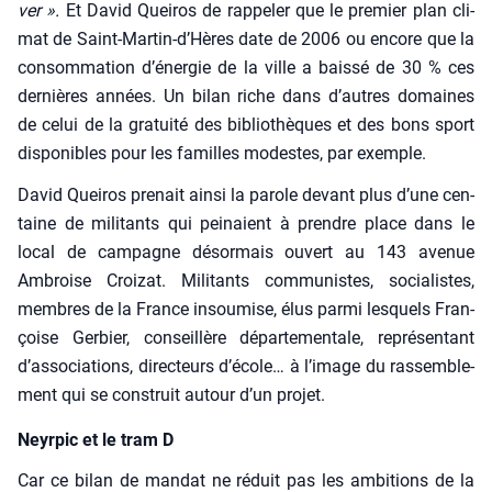
ver ».
Et David Quei­ros de rap­pe­ler que le pre­mier plan cli­
mat de Saint-Martin‑d’Hères date de 2006 ou encore que la
consom­ma­tion d’énergie de la ville a bais­sé de 30 % ces
der­nières années. Un bilan riche dans d’autres domaines
de celui de la gra­tui­té des biblio­thèques et des bons sport
dis­po­nibles pour les familles modestes, par exemple.
David Quei­ros pre­nait ain­si la parole devant plus d’une cen­
taine de mili­tants qui pei­naient à prendre place dans le
local de cam­pagne désor­mais ouvert au 143 ave­nue
Ambroise Croi­zat. Mili­tants com­mu­nistes, socia­listes,
membres de la France insou­mise, élus par­mi les­quels Fran­
çoise Ger­bier, conseillère dépar­te­men­tale, repré­sen­tant
d’associations, direc­teurs d’école… à l’image du ras­sem­ble­
ment qui se construit autour d’un pro­jet.
Neyrpic et le tram D
Car ce bilan de man­dat ne réduit pas les ambi­tions de la