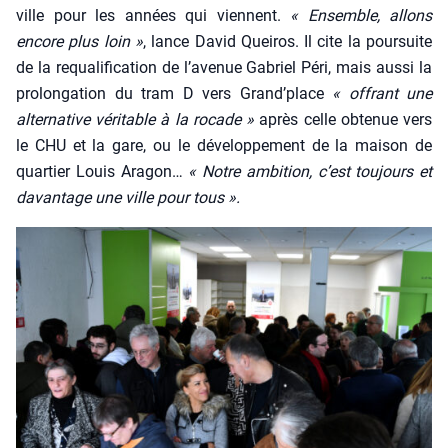
ville pour les années qui viennent.
« Ensemble, allons
encore plus loin »
, lance David Quei­ros. Il cite la pour­suite
de la requa­li­fi­ca­tion de l’avenue Gabriel Péri, mais aus­si la
pro­lon­ga­tion du tram D vers Grand’place
« offrant une
alter­na­tive véri­table à la rocade »
après celle obte­nue vers
le CHU et la gare, ou le déve­lop­pe­ment de la mai­son de
quar­tier Louis Ara­gon…
« Notre ambi­tion, c’est tou­jours et
davan­tage une ville pour tous ».