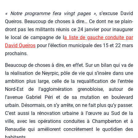
« Notre pro­gramme fera vingt pages »
, s’excuse David
Quei­ros. Beau­coup de choses à dire… Ce dont ne se plain­
dront pas les mili­tants réunis ce 24 jan­vier pour inau­gu­rer
le local de cam­pagne de l
a liste de gauche conduite par
David Quei­ros
pour l’élection muni­ci­pale des 15 et 22 mars
pro­chains.
Beau­coup de choses à dire, en effet. Sur un bilan qui va de
la réa­li­sa­tion de Neyr­pic, pôle de vie qui s’insère dans une
ambi­tion plus large, celle de la requa­li­fi­ca­tion de l’entrée
Nord-Est de l’agglomération gre­no­bloise, autour de
l’avenue Gabriel Péri et de sa muta­tion en bou­le­vard
urbain. Désor­mais, on s’y arrête, on ne fait plus qu’y pas­ser.
C’est aus­si la réno­va­tion urbaine à l’œuvre au Sud de la
ville, avec les opé­ra­tions conduites à Champ­ber­ton et à
Renau­die qui amé­liorent concrè­te­ment le quo­ti­dien des
habi­tants.