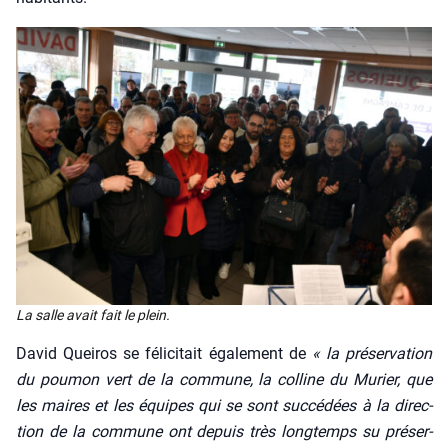
La salle avait fait le plein.
David Quei­ros se féli­ci­tait éga­le­ment de
« la pré­ser­va­tion
du pou­mon vert de la com­mune, la col­line du Murier, que
les maires et les équipes qui se sont suc­cé­dées à la direc­
tion de la com­mune ont depuis très long­temps su pré­ser­