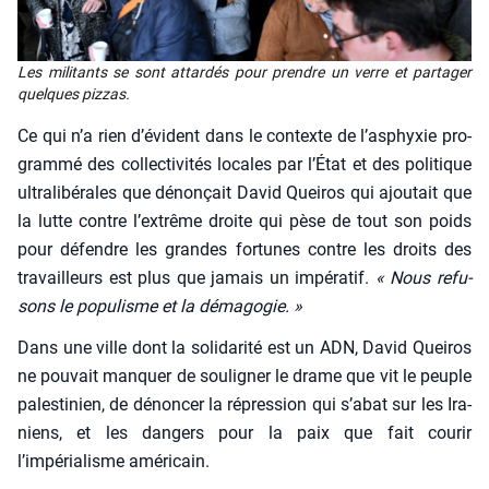
Les mili­tants se sont attar­dés pour prendre un verre et par­ta­ger
quelques piz­zas.
Ce qui n’a rien d’évident dans le contexte de l’asphyxie pro­
gram­mé des col­lec­ti­vi­tés locales par l’État et des poli­tique
ultra­li­bé­rales que dénon­çait David Quei­ros qui ajou­tait que
la lutte contre l’extrême droite qui pèse de tout son poids
pour défendre les grandes for­tunes contre les droits des
tra­vailleurs est plus que jamais un impé­ra­tif.
« Nous refu­
sons le popu­lisme et la déma­go­gie. »
Dans une ville dont la soli­da­ri­té est un ADN, David Quei­ros
ne pou­vait man­quer de sou­li­gner le drame que vit le peuple
pales­ti­nien, de dénon­cer la répres­sion qui s’abat sur les Ira­
niens, et les dan­gers pour la paix que fait cou­rir
l’impérialisme amé­ri­cain.