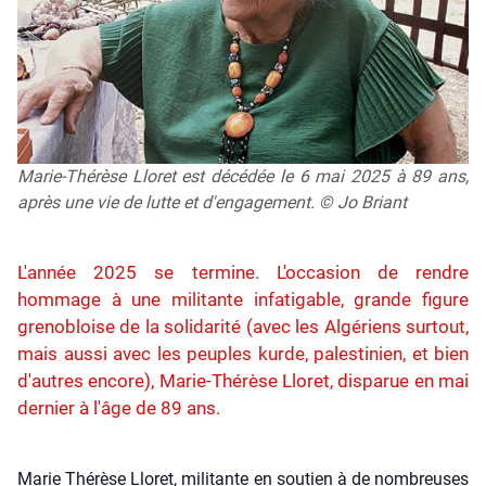
Marie-Thérèse Lloret est décédée le 6 mai 2025 à 89 ans,
après une vie de lutte et d'engagement. © Jo Briant
L'année 2025 se termine. L'occasion de rendre
hommage à une militante infatigable, grande figure
grenobloise de la solidarité (avec les Algériens surtout,
mais aussi avec les peuples kurde, palestinien, et bien
d'autres encore), Marie-Thérèse Lloret, disparue en mai
dernier à l'âge de 89 ans.
Marie Thé­rèse Llo­ret, mili­tante en sou­tien à de nom­breuses