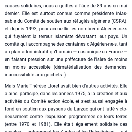
causes soli­daires, nous a quit­tés à l’âge de 89 ans en mai
der­nier. Elle est sur­tout connue comme pré­si­dente inlas­
sable du Comi­té de sou­tien aux réfu­giés algé­riens (CSRA),
et depuis 1993, pour accueillir les nom­breux Algé­rien-ne‑s
qui fuyaient la ter­reur isla­miste dévas­tant leur pays. Un
comi­té qui accom­pagne des cen­taines d’Al­gé­rien-ne‑s, tant
au plan admi­nis­tra­tif qu’­hu­main — cas unique en France —
en fai­sant pres­sion sur une pré­fec­ture de l’I­sère de moins
en moins acces­sible (déma­té­ria­li­sa­tion des demandes,
inac­ces­si­bi­li­té aux gui­chets..).
Mais Marie Thé­rèse Llo­ret avait bien d’autres acti­vi­tés. Elle
a ain­si par­ti­ci­pé, dans les années 1975, à la créa­tion et aux
acti­vi­tés du Comi­té action école, et s’est aus­si enga­gée à
fond en sou­tien aux pay­sans du Lar­zac qui ont lut­té vic­to­
rieu­se­ment contre l’ex­pul­sion pro­gram­mée de leurs terres
(entre 1970 et 1981). Elle était éga­le­ment soli­daire des
peuples — notam­ment les Kurdes et les Pales­ti­niens — qui