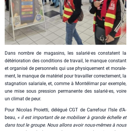
Dans nombre de maga­sins, les salarié·es constatent la
dété­rio­ra­tion des condi­tions de tra­vail, le manque constant
et orga­ni­sé de per­son­nels qui use phy­si­que­ment et mora­le­
ment, le manque de maté­riel pour tra­vailler cor­rec­te­ment, la
stag­na­tion sala­riale, et, comme à Mon­té­li­mar par exemple,
une mise sous pres­sion per­ma­nente des salarié·es, voire
un cli­mat de peur.
Pour Nico­las Proiet­ti, délé­gué CGT de Car­re­four l’Isle d’A­
beau,
« il est impor­tant de se mobi­li­ser à grande échelle et
dans tout le groupe
.
Nous allons avoir nous-mêmes à nous