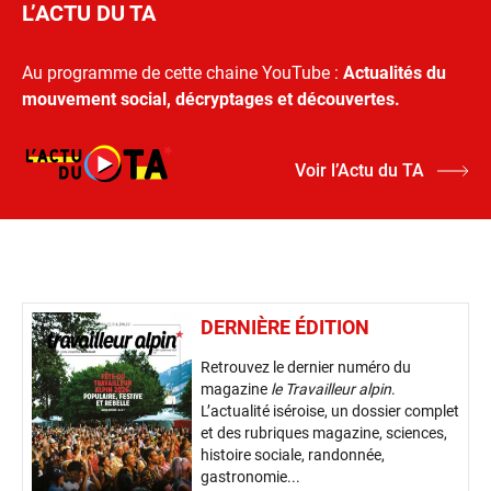
L’ACTU DU TA
Au programme de cette chaine YouTube :
Actualités du
mouvement social, décryptages et découvertes.
Voir l’Actu du TA
DERNIÈRE ÉDITION
Retrouvez le dernier numéro du
magazine
le Travailleur alpin
.
L’actualité iséroise, un dossier complet
et des rubriques magazine, sciences,
histoire sociale, randonnée,
gastronomie...