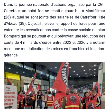
Dans la jour­née natio­nale d’ac­tions orga­ni­sée par la CGT
Car­re­four, un point fort se tenait aujourd’­hui à Mon­té­li­mar
(26) auquel se sont joints des salarié·es de Car­re­four l’Isle
d’A­beau (38). Objec­tif : éle­ver le rap­port de force pour faire
entendre les reven­di­ca­tions contre la casse sociale du plan
Bom­pard qui se pour­suit et qui pré­voyait une réduc­tion des
coûts de 4 mil­liards d’eu­ros entre 2022 et 2026 via notam­
ment une mul­ti­pli­ca­tion des mises en fran­chise et loca­tion-
gérance.