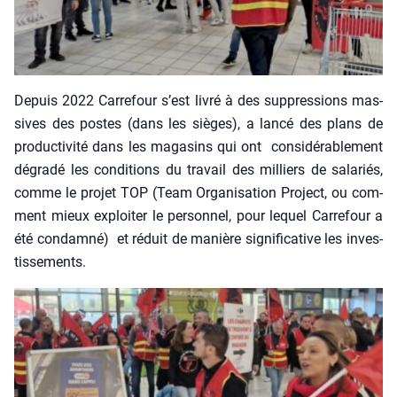
Depuis 2022 Car­re­four s’est livré à des sup­pres­sions mas­
sives des postes (dans les sièges), a lan­cé des plans de
pro­duc­ti­vi­té dans les maga­sins qui ont consi­dé­ra­ble­ment
dégra­dé les condi­tions du tra­vail des mil­liers de sala­riés,
comme le pro­jet TOP (Team Orga­ni­sa­tion Pro­ject, ou com­
ment mieux exploi­ter le per­son­nel, pour lequel Car­re­four a
été condam­né) et réduit de manière signi­fi­ca­tive les inves­
tis­se­ments.