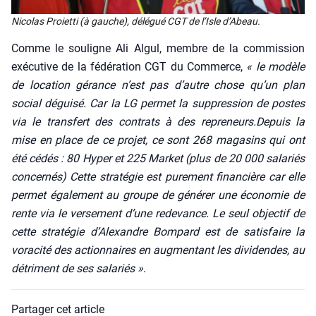
Nico­las Proiet­ti (à gauche), délé­gué CGT de l’Isle d’A­beau.
Comme le sou­ligne Ali Algul, membre de la com­mis­sion
exé­cu­tive de la fédé­ra­tion CGT du Com­merce,
« le modèle
de loca­tion gérance n’est pas d’autre chose qu’un plan
social dégui­sé. Car la LG per­met la sup­pres­sion de postes
via le trans­fert des contrats à des repreneurs.Depuis la
mise en place de ce pro­jet, ce sont 268 maga­sins qui ont
été cédés : 80 Hyper et 225 Mar­ket (plus de 20 000 sala­riés
concer­nés) Cette stra­té­gie est pure­ment finan­cière car elle
per­met éga­le­ment au groupe de géné­rer une éco­no­mie de
rente via le ver­se­ment d’une rede­vance. Le seul objec­tif de
cette stra­té­gie d’Alexandre Bom­pard est de satis­faire la
vora­ci­té des action­naires en aug­men­tant les divi­dendes, au
détri­ment de ses sala­riés »
.
Partager cet article