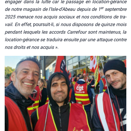
enga­ger dans la lutte car le pas­sage en loca­tion-gérance
er
de notre maga­sin de l’Isle-d’A­beau depuis de 1
sep­tembre
2025 menace nos acquis sociaux et nos condi­tions de tra­
vail.
En effet,
pour­suit-il,
si nous dis­po­sons de quinze mois
pen­dant les­quels les accords Car­re­four sont main­te­nus
,
la
loca­tion-gérance se tra­dui­ra ensuite par une attaque contre
nos droits et nos acquis »
.