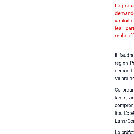
Le préfe
demande 
voulait 
les car
réchauff
Il fau­dr
région Pr
demande 
Vil­lard-
Ce pro­gr
ker », vi
com­pre­n
lits. L’o
Lans/­Cor
Le pré­fe