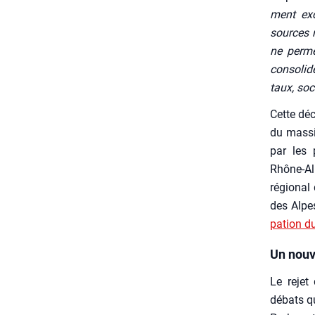
ment exce
sources n
ne per­me
conso­li­
taux, soci
Cette déc
du mas­si
par les 
Rhône-Alpe
régio­nal
des Alpes
pa­tion d
Un nouv
Le rejet 
débats qu