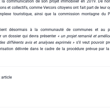
t la com­mu­ni­ca­tion de son pro­jet immo­bi­lier en 2019. De n
ions et col­lec­tifs, comme Ver­cors citoyens ont fait part de leur op
­plexe tou­ris­tique, ain­si que la com­mis­sion mon­tagne du P
­tient désor­mais à la com­mu­nau­té de com­munes et au pr
r un dos­sier qui devra pré­sen­ter
« un pro­jet rema­nié et amé­lio­
s dif­fé­rents avis et ana­lyses expri­més »
s’il veut pou­voir pr
ri­sa­tion déli­vrée dans le cadre de la pro­cé­dure pré­vue par l
 article