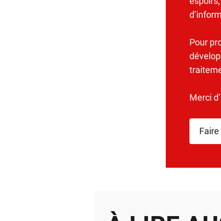
espoirs,
d’infor
Pour pr
dévelop
traitem
Merci d
Faire