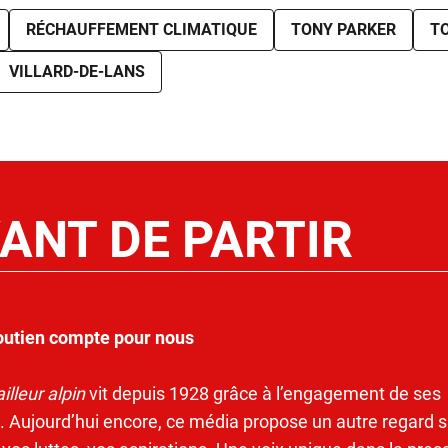
RÉCHAUFFEMENT CLIMATIQUE
TONY PARKER
T
VILLARD-DE-LANS
ANT DE PARTIR
outien compte pour nous
illeur alpin
vit depuis 1928 grâce à l’engagement de ses
. Aujourd’hui encore, ce média propose un autre regard s