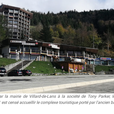
r la mairie de Villard-de-Lans à la société de Tony Parker, l
 est censé accueillir le complexe touristique porté par l'ancien b