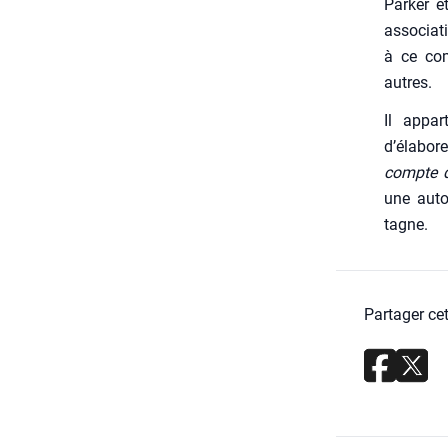
Par­ker e
asso­cia­t
à ce com
autres.
Il appar
d’élabore
compte de
une auto­
tagne.
Partager cet