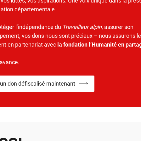
 vos luttes, vos aspirations. Une voix unique dans la pres
mation départementale.
otéger l’indépendance du
Travailleur alpin
, assurer son
pement, vos dons nous sont précieux – nous assurons le
ent en partenariat avec
la fondation l’Humanité en parta
’avance.
 un don défiscalisé maintenant