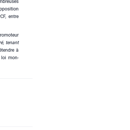
om­breuses
po­si­tion
CF, entre
o­mo­teur
ré, tenant
é­tendre à
a loi mon­