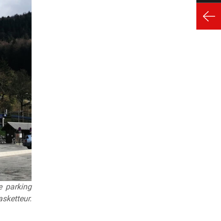
e parking
asketteur.