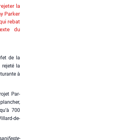
ejeter la
y Parker
qui rebat
exte du
­fet de la
reje­té la
tu­rante à
o­jet Par­
plan­cher,
usqu’à 700
l­lard-de-
ani­fes­te­