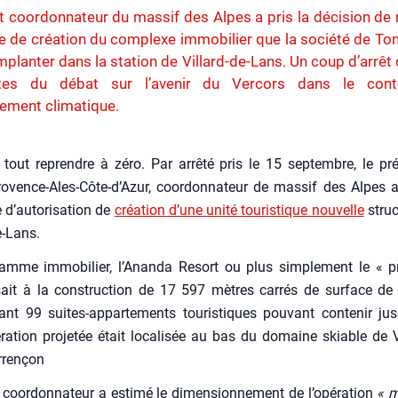
t coordonnateur du massif des Alpes a pris la décision de r
de création du complexe immobilier que la société de Ton
implanter dans la station de Villard-de-Lans. Un coup d’arrêt 
tes du débat sur l’avenir du Vercors dans le cont
ement climatique.
a tout reprendre à zéro. Par arrê­té pris le 15 sep­tembre, le pré
ovence-Ales-Côte‑d’Azur, coor­don­na­teur de mas­sif des Alpes a 
d’autorisation de
créa­tion d’une uni­té tou­ris­tique nou­velle
struc­
de-Lans.
amme immo­bi­lier, l’Ananda Resort ou plus sim­ple­ment le « pr
sait à la construc­tion de 17 597 mètres car­rés de sur­face de 
ant 99 suites-appar­te­ments tou­ris­tiques pou­vant conte­nir j
pération pro­je­tée était loca­li­sée au bas du domaine skiable de Vi
­ren­çon
t coor­don­na­teur a esti­mé le dimen­sion­ne­ment de l’opération
« m