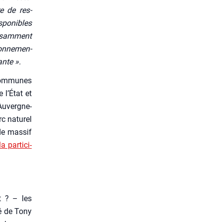
e de res­
­po­nibles
i­sam­ment
on­ne­men­
ante ».
com­munes
 l’État et
Auvergne-
c natu­rel
de mas­sif
 par­ti­ci­
t ? – les
té de Tony