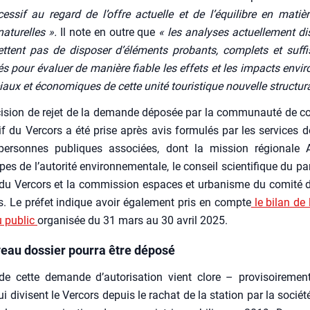
s­sif au regard de l’offre actuelle et de l’équilibre en matièr
atu­relles ».
Il note en outre que
« les ana­lyses actuel­le­ment dis
ttent pas de dis­po­ser d’éléments pro­bants, com­plets et suf­f
dés pour éva­luer de manière fiable les effets et les impacts envi­r
aux et éco­no­miques de cette uni­té tou­ris­tique nou­velle struc­tu­r
i­sion de rejet de la demande dépo­sée par la com­mu­nau­té de 
f du Ver­cors a été prise après avis for­mu­lés par les ser­vices de
per­sonnes publiques asso­ciées, dont la mis­sion régio­nale 
s de l’autorité envi­ron­ne­men­tale, le conseil scien­ti­fique du par
 du Ver­cors et la com­mis­sion espaces et urba­nisme du comi­té 
. Le pré­fet indique avoir éga­le­ment pris en compte
le bilan de la
u public
orga­ni­sée du 31 mars au 30 avril 2025.
eau dossier pourra être déposé
de cette demande d’autorisation vient clore – pro­vi­soi­re­men
i divisent le Ver­cors depuis le rachat de la sta­tion par la socié­