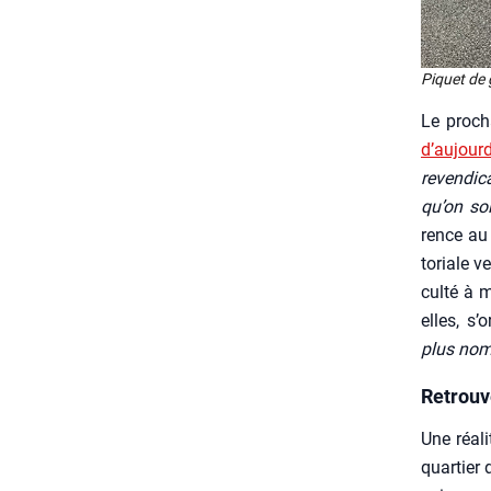
Piquet de 
Le pro­ch
d’aujourd
reven­di­
qu’on soi
rence au b
to­riale v
cul­té à m
elles, s’
plus nom­
Retrouv
Une réa­l
quar­tier