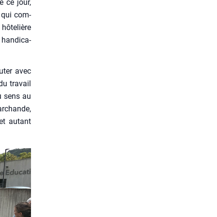
e ce jour,
, qui com­
 hôte­lière
han­di­ca­
­ter avec
du tra­vail
du sens au
ar­chande,
et autant