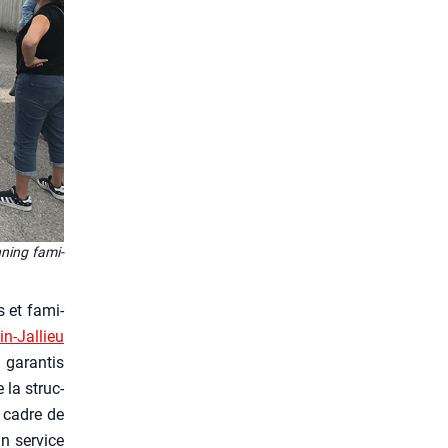
n­ning fami­
s et fami­
n-Jal­lieu
garan­tis
 la struc­
 cadre de
n ser­vice