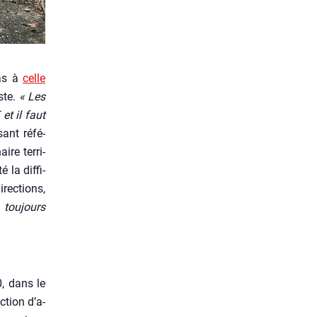
pas à
celle
iste.
« Les
et il faut
­sant réfé­
ire ter­ri­
 la dif­fi­
rec­tions,
 tou­jours
0, dans le
­tion d’a­