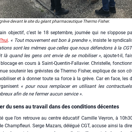
grève devant le site du géant phar­ma­ceu­tique Ther­mo Fisher.
ain objec­tif, c’est le 18 sep­tembre, jour­née qui ne s’oppose 
’hui
.
« Tout mou­ve­ment est bon à prendre »
, insiste le syn­di­ca­l
ca­tions sont les mêmes que celles que nous défen­dons à la CGT 
t là quand les gens ont envie de se mobi­li­ser »
, ajoute-t-il, fai
lo­cage en cours à Saint-Quen­tin-Fal­la­vier. Chris­telle, fonc­tion­na
enue sou­te­nir les gré­vistes de Ther­mo Fisher, explique de son côté
obi­li­ser et à don­ner toute sa force à la grève. Car en face, les di
organisent
« pour nous rem­pla­cer en uti­li­sant les contrac­tuels
breux afin de ne fer­mer aucun ser­vice »
.
er du sens au travail dans des conditions décentes
i­té que l’on retrouve au centre édu­ca­tif Camille Vey­ron, à 10h3
 de Champ­fleu­ri. Serge Mazars, délé­gué CGT, accuse ain­si la direc