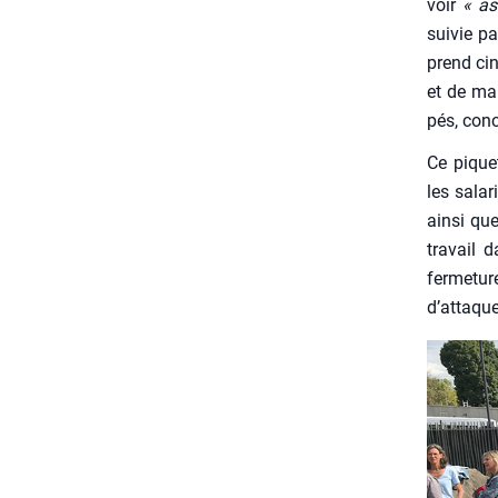
voir
« as
sui­vie p
prend cinq
et de mai
pés, conc
Ce piquet
les sala­r
ain­si qu
tra­vail 
fer­me­t
d’attaques