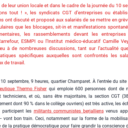
l de leur union locale et dans le cadre de la journée du 10 
ons tout ! », les syndicats CGT d’entreprises ou établi
ens ont discuté et proposé aux salariés de se mettre en grè
laires que les blocages, sit-in et manifestations spontan
entaires, les rassemblements devant les entreprise
Carrefour, ESMPI ou l’Institut médico-éducatif Camille Ve
eu à de nombreuses discussions, tant sur l’actualité que
atiques spécifiques auxquelles sont confrontés les sala
ux de travail.
i 10 sep­tembre, 9 heures, quar­tier Cham­pa­ret. À l’entrée du sit
eu­tique Ther­mo Fisher
qui emploie 600 per­sonnes dont de 
 tech­ni­ciens, et où, sans être majo­ri­taire, la sec­tion CGT 
sement dont 90 % dans le col­lège ouvriers) est très active, les 
 par­ti­cipent les
mili­tants com­mu­nistes ber­jal­liens
venus appor
— vont bon train. Ceci, notam­ment sur la forme de la mobi­li­sa­
té de la pra­tique démo­cra­tique pour faire gran­dir la conscience 