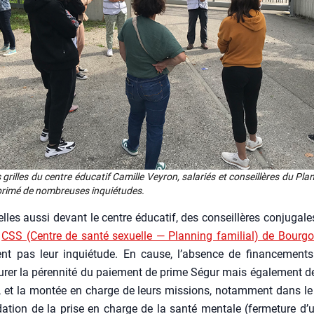
grilles du centre édu­ca­tif Camille Vey­ron, sala­riés et conseillères du Pla
xpri­mé de nom­breuses inquié­tudes.
lles aus­si devant le centre édu­ca­tif, des conseillères conju­gale
u
CSS (Centre de san­té sexuelle — Plan­ning fami­lial) de Bour­goi
nt pas leur inquié­tude. En cause, l’absence de finan­ce­ments 
­rer la péren­ni­té du paie­ment de prime Ségur mais éga­le­ment de
 et la mon­tée en charge de leurs mis­sions, notam­ment dans le
da­tion de la prise en charge de la san­té men­tale (fer­me­ture d’u