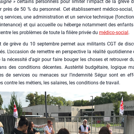
si­gné »
cer­tains per­son­nels pour limi­ter l’impact de la grève d
ar près de 50 % du per­son­nel. Cet éta­blis­se­ment médi­co-social
 ser­vices, une admi­nis­tra­tion et un ser­vice tech­nique (fonc­tion
n­te­nance) et qui accueille ou héberge notam­ment des enfants 
entre les pro­blèmes de toute la filière pri­vée du
médi­co-social
.
 de grève du 10 sep­tembre per­met aux mili­tants CGT de dis­cu
iés. L’oc­ca­sion de remettre en pers­pec­tive la réa­li­té quo­ti­dienne 
e la néces­si­té d’agir pour faire bou­ger les choses et retrou­ver 
dans des condi­tions décentes. Aus­té­ri­té bud­gé­taire, logique m
ures de ser­vices ou menaces sur l’indemnité Ségur sont en eff
 contre les métiers, les salaires, les condi­tions de tra­vail.