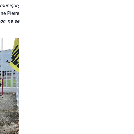
mu­nique,
igne Pierre
i on ne se