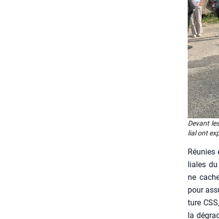
Devant les 
lial ont e
Réunies e
liales d
ne cache
pour assu
ture CSS,
la dégra­