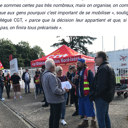
e sommes certes pas très nom­breux, mais on orga­nise, on com­
ue aux gens pour­quoi c’est impor­tant de se mobi­li­ser »
, sou­l
délé­gué CGT,
« parce que la déci­sion leur appar­tient et que, s
pas, on fini­ra tous pré­ca­ri­sés »
.