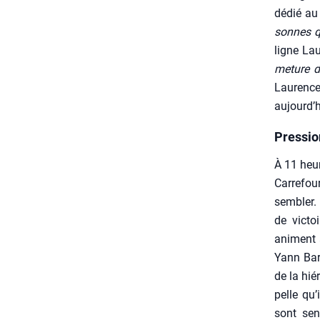
dédié a
sonnes qu
ligne Lau
me­ture 
Lau­renc
aujourd’
Pressio
À 11 heur
Car­re­fo
sem­bler.
de vic­to
animent à
Yann Bar­
de la hié­
pelle qu’
sont sen­