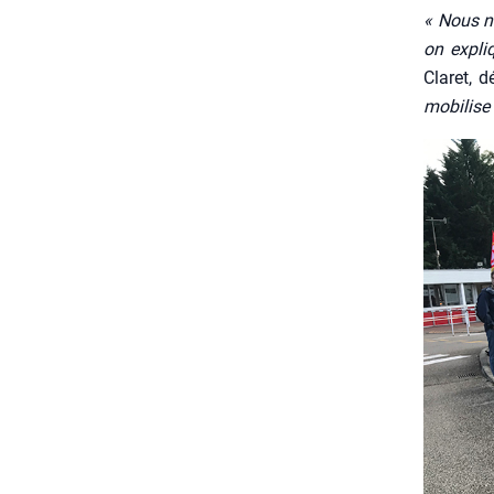
« Nous n
on expliq
Cla­ret, 
mobi­lise 