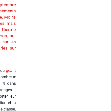
septembre
ssements
ve. Moins
ées, mais
s Thermo
yron, ont
 sur les
riés sur
e du
géant
nom­breux
(38 % dans
échanges —
­ter leur
tion et la
de classe.