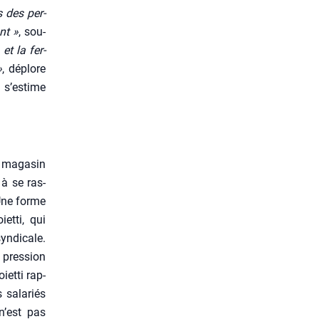
s des per­
nt »
, sou­
et la fer­
»
, déplore
 s’estime
u maga­sin
 à se ras­
 Une forme
t­ti, qui
n­di­cale.
 pres­sion
iet­ti rap­
 sala­riés
 n’est pas