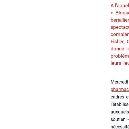
À l’appe
« Bloqu
berjalli
spectacu
complém
Fisher, 
donné li
problém
leurs lie
Mer­cre­d
phar­ma­c
cadres et
l’établis
aux­quels
sou­tien 
néces­si­