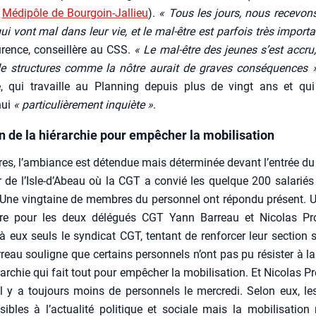
u
Médi­pôle de Bour­goin-Jal­lieu
).
« Tous les jours, nous rece­von
i vont mal dans leur vie, et le mal-être est par­fois très impor­ta
­rence, conseillère au CSS.
« Le mal-être des jeunes s’est accru, 
de struc­tures comme la nôtre aurait de graves consé­quences 
e, qui tra­vaille au Plan­ning depuis plus de vingt ans et qui
hui
« par­ti­cu­liè­re­ment inquiète »
.
n de la hiérarchie pour empêcher la mobilisation
es, l’ambiance est déten­due mais déter­mi­née devant l’entrée d
ur de l’Isle‑d’Abeau où la CGT a convié les quelque 200 sala­riés
 Une ving­taine de membres du per­son­nel ont répon­du pré­sent.
ire pour les deux délé­gués CGT Yann Bar­reau et Nico­las Proie
 eux seuls le syn­di­cat CGT, ten­tant de ren­for­cer leur sec­tion sy
reau sou­ligne que cer­tains per­son­nels n’ont pas pu résis­ter à la
rar­chie qui fait tout pour empê­cher la mobi­li­sa­tion. Et Nico­las Pro
il y a tou­jours moins de per­son­nels le mer­cre­di. Selon eux, les
sibles à l’ac­tua­li­té poli­tique et sociale mais la mobi­li­sa­tion