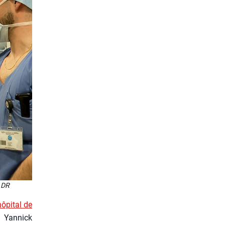
. DR
hô­pi­tal de
ù Yan­nick