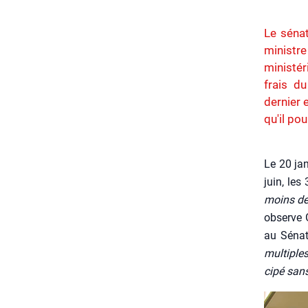
Le sénat
ministr
ministér
frais du
dernier 
qu'il po
Le 20 jan­
juin, les 
moins de 
observe G
au Sénat
mul­tiples
ci­pé san