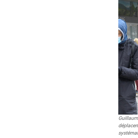
Guillau
déplacem
systémat