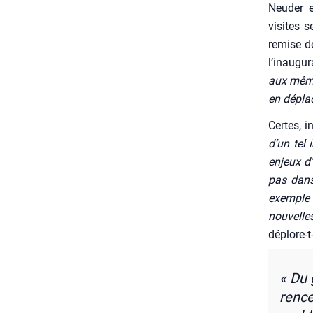
Neu­der 
visites 
remise de
l’i­nau­g
aux mêmes
en dépla­
Certes, i
d’un tel 
enjeux d’
pas dans 
exemple o
nou­vell
déplore-t-
« Du 
rence