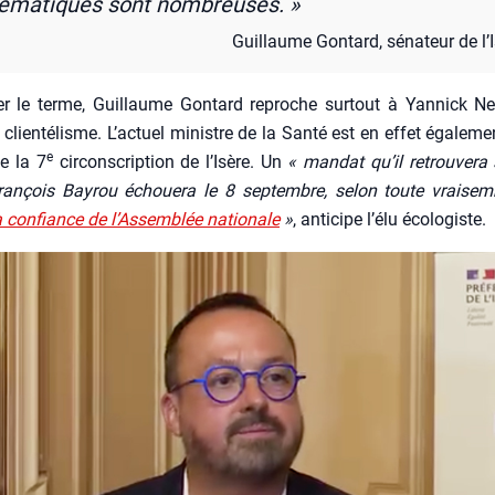
lé­ma­tiques sont nom­breuses. »
Guillaume Gon­tard, séna­teur de l’I
er le terme, Guillaume Gon­tard reproche sur­tout à Yan­nick Ne
clien­té­lisme. L’ac­tuel ministre de la San­té est en effet éga­le­me
e
de la 7
cir­cons­crip­tion de l’I­sère. Un
« man­dat qu’il retrou­ve­r
n­çois Bay­rou échoue­ra le 8 sep­tembre, selon toute vrai­sem­
la confiance de l’Assemblée natio­nale
»
, anti­cipe l’é­lu éco­lo­giste.