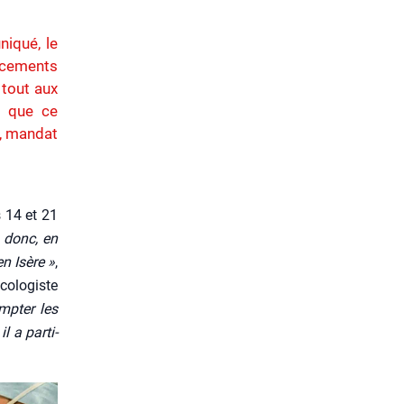
iqué, le
acements
 tout aux
s que ce
e, mandat
s 14 et 21
ra donc, en
en Isère »
,
o­lo­giste
p­ter les
l a par­ti­