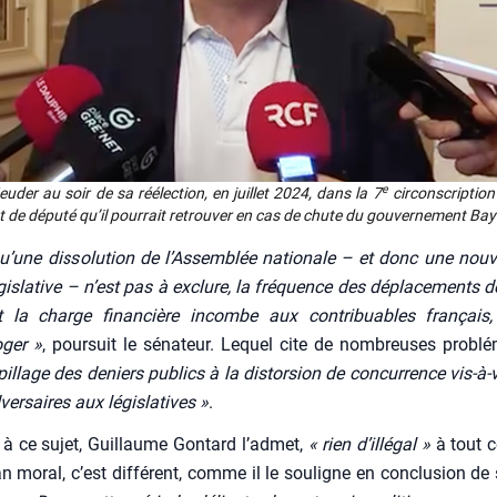
e
eu­der au soir de sa réélec­tion, en juillet 2024, dans la 7
cir­cons­crip­tion 
 de dépu­té qu’il pour­rait retrou­ver en cas de chute du gou­ver­ne­ment Bay
u’une dis­so­lu­tion de l’Assemblée natio­nale – et donc une nou­
is­la­tive – n’est pas à exclure, la fré­quence des dépla­ce­ments 
t la charge finan­cière incombe aux contri­buables fran­çais
oger »
, pour­suit le séna­teur. Lequel cite de nom­breuses pro­blé­
pillage des deniers publics à la dis­tor­sion de concur­rence vis-à-
er­saires aux légis­la­tives »
.
gé à ce sujet, Guillaume Gon­tard l’ad­met,
« rien d’illé­gal »
à tout c
an moral, c’est dif­fé­rent, comme il le sou­ligne en conclu­sion d