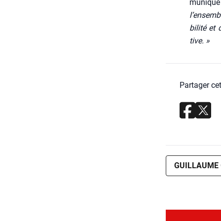
mu­ni­qu
l’ensembl
bi­li­té e
tive. »
Partager cet
GUILLAUME