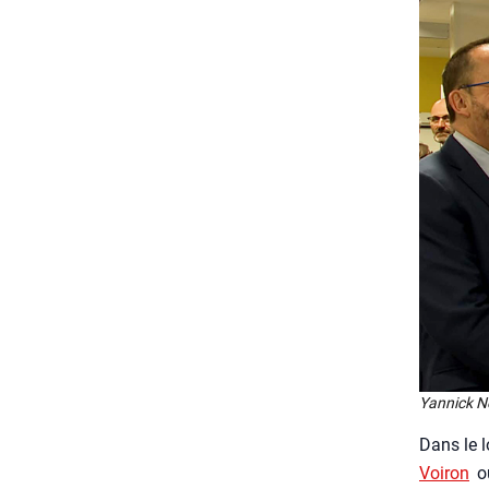
Yan­nick Ne
Dans le lo
Voi­ron
ou