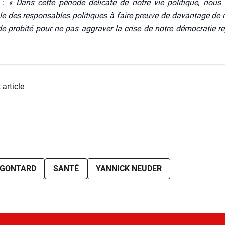
é :
« Dans cette période déli­cate de notre vie poli­tique, nous
e des res­pon­sables poli­tiques à faire preuve de davan­tage de r
t de pro­bi­té pour ne pas aggra­ver la crise de notre démo­cra­tie re
 article
 GONTARD
SANTÉ
YANNICK NEUDER