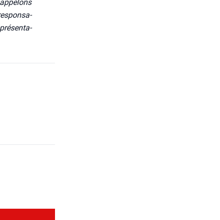
 appe­lons
es­pon­sa­
pré­sen­ta­