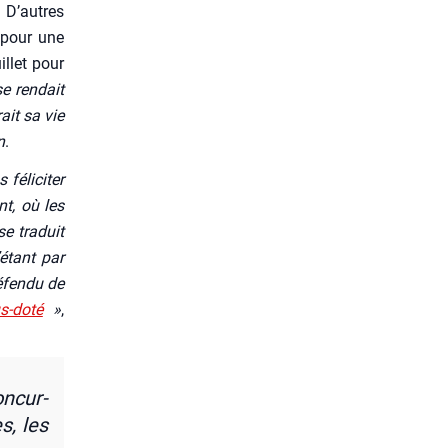
. D’autres
 pour une
illet pour
se ren­dait
ait sa vie
n
.
féli­ci­ter
nt, où les
e tra­duit
’étant par
éfen­du de
s-doté
»
,
oncur­
s, les