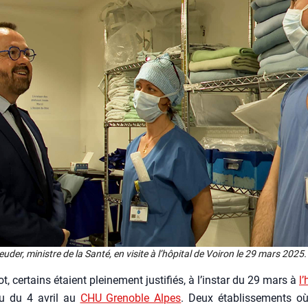
u­der, ministre de la San­té, en visite à l’hô­pi­tal de Voi­ron le 29 mars 2025
t, cer­tains étaient plei­ne­ment jus­ti­fiés, à l’ins­tar du 29 mars à
l’
 du 4 avril au
CHU Gre­noble Alpes
. Deux éta­blis­se­ments o