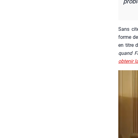
pro­b
Sans cit
forme de 
en titre 
quand Fra
obte­nir 