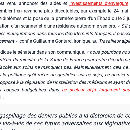
est venu annon­cer des aides et
inves­tis­se­ments d’en­ver­gure
semblent en revanche plus dis­cu­tables, par exemple le 24 mai
 diplômes et la pose de la pre­mière pierre d’un Ehpad ou le 3 ju
u­ra­tion d’un scan­ner et d’une rési­dence auto­no­mie seniors.
« S’il 
 inau­gu­ra­tions dans tous les dépar­te­ments fran­çais, il pas­se­r
ce­ment »
, confie Guillaume Gon­tard, iro­nique, au
Tra­vailleur alpi
ndique le séna­teur dans son com­mu­ni­qué,
« nous pour­rions nous 
inté­rêt du ministre de la San­té de France pour notre dépar­te­me
accès aux soins ne manquent pas. Mal­heu­reu­se­ment, cela ne s
la poli­tique qu’il mène au quo­ti­dien sur ce sujet, ce der­nier s
ppo­sé à la régu­la­tion de l’ins­tal­la­tion des méde­cins et ayant d
es coupes bud­gé­taires dans
ce sec­teur déjà lar­ge­ment sou
il.
gas­pillage des deniers publics à la dis­tor­sion de c
 vis-à-vis de ses futurs adver­saires aux légis­la­tive