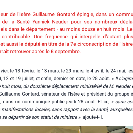
eur de l'Isère Guillaume Gontard épingle, dans un commun
e de la Santé Yannick Neuder pour ses nombreux dépl
iels dans le département - au moins douze en huit mois. Le
 contribuable. Une fréquence qui interpelle d'autant plu
est aussi le député en titre de la 7e circonscription de l'Isèr
urrait retrouver après le 8 septembre.
vier, le 13 février, le 13 mars, le 29 mars, le 4 avril, le 24 mai, le
3, 12 et 19 juillet, et enfin, der­nier en date, le 28 août.
« Il s’a­gi­
huit mois, du dou­zième dépla­ce­ment minis­té­riel de M. Neu­der 
uillaume Gon­tard, séna­teur de l’I­sère et pré­sident du groupe éc
, dans un com­mu­ni­qué publié jeu­di 28 août. Et ce,
« sans com
 mani­fes­ta­tions locales, sans rap­port avec la san­té, aux­quelles i
s se dépar­tir de son sta­tut de ministre »
, ajoute-t-il.