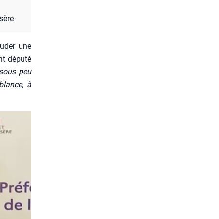
­sère
u­der une
nt dépu­té
a sous peu
blance, à