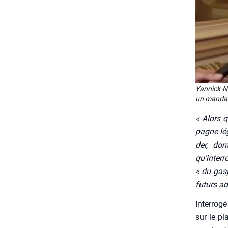
Yan­nick N
un man­dat
« Alors q
pagne lég
der, don
qu’interr
« du gas­
futurs adv
Inter­ro­
sur le pl