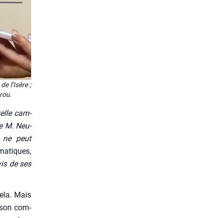
de l’I­sère ;
­rou.
velle cam­
de M. Neu­
, ne peut
ma­tiques,
vis de ses
ela. Mais
e son com­