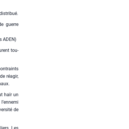
s­tri­bué.
 de guerre
ions ADEN)
urent tou­
ontraints
e réagir,
naux.
ut haïr un
l’en­ne­mi
r­si­té de
liers. Les