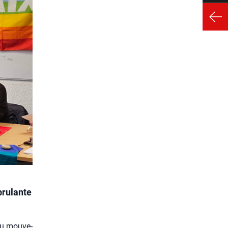
brulante
du mou­ve­