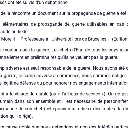
sés ont été sui­vis d’un débat riche.
e de la ren­contre un docu­ment sur la pro­pa­gande de guerre a été di
s élé­men­taires de pro­pa­gande de guerre uti­li­sables en cas
haude ou tiède.
orel­li — Pro­fes­seure à l’U­ni­ver­si­té libre de Bruxelles — (Edi­t
e vou­lons pas la guerre. Les chefs d’E­tat de tous les pays ass
n­nel­le­ment en pré­li­mi­naires qu’ils ne veulent pas la guerre.
p adverse est seul res­pon­sable de la guerre. Nous avons été c
la guerre, le camp adverse a com­men­cé, nous sommes obli­gés d
e légi­time défense ou pour hono­rer nos enga­ge­ments inter­na­tio­
e­mi a le visage du diable (ou « l’af­freux de ser­vice »)- On ne pe
main dans son ensemble et il est néces­saire de per­son­ni­fier 
er­sonne de son chef (cet épou­van­tail odieux dis­si­mu­le­ra la dive
­tion qu’il dirige).
ne cause noble que nous défen­dons et non des inté­rêts par­ti­cu­