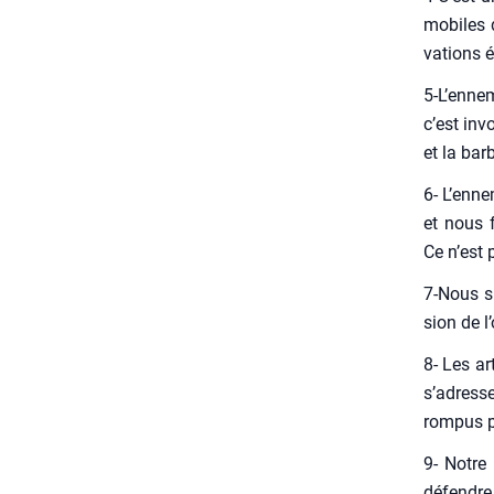
mobiles d
va­tions 
5‑L’ennem
c’est invo
et la bar­
6- L’en­ne
et nous f
Ce n’est 
7‑Nous su
sion de l
8- Les art
s’a­dres­s
rom­pus pr
9- Notre
défendre 