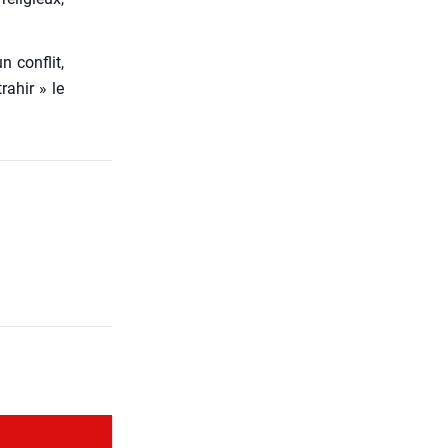
n conflit,
a­hir » le