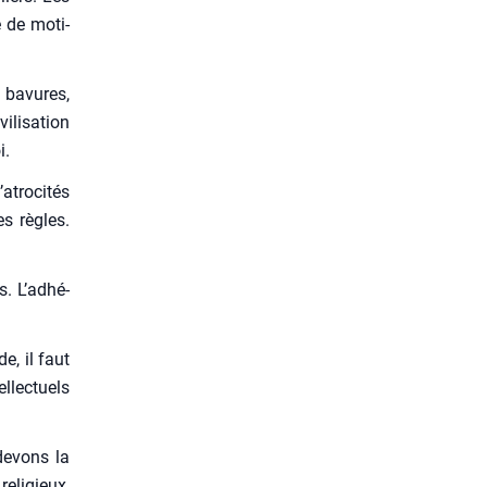
e de moti­
s bavures,
­li­sa­tion
i.
tro­ci­tés
es règles.
s. L’adhé­
e, il faut
l­lec­tuels
devons la
eli­gieux,