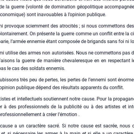
e la guerre (volon­té de domi­na­tion géo­po­li­tique accom­pa­gné
éco­no­mique) sont inavouables à l’o­pi­nion publique.
i pro­voque sciem­ment des atro­ci­tés ; si nous com­met­tons de
­lon­tai­re­ment. On pré­sente la guerre comme un conflit entre la civi
ba­rie, l’ar­mée enne­mie étant com­po­sée de bri­gands sans foi ni lo
­mi uti­lise des armes non auto­ri­sées. Nous ne com­met­tons pas d’a­
ai­sons la guerre de manière che­va­le­resque en en res­pec­tant l
pas le cas des sol­dats enne­mis.
bis­sons très peu de pertes, les pertes de l’en­ne­mi sont énorme
’o­pi­nion publique dépend des résul­tats appa­rents du conflit.
istes et intel­lec­tuels sou­tiennent notre cause. Pour la pro­pa­gand
er à des pro­fes­sion­nels de la publi­ci­té ou à des artistes et inte
o­fes­sion­nel­le­ment à créer l’é­mo­tion .
 cause a un carac­tère sacré. Si notre cause est sacrée, nous 
et, si néces­saire les armes à la main et si elle a un carac­tère r