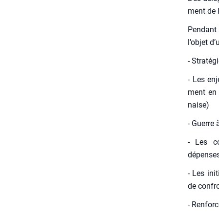
ment de la
Pen­dant 
l’objet d’
- Stra­té­
- Les en
ment en 
naise)
- Guerre 
- Les co
dépenses 
- Les ini
de confro
- Ren­for