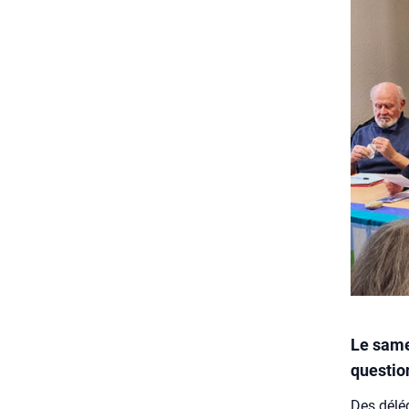
Le samed
questio
Des délé­g