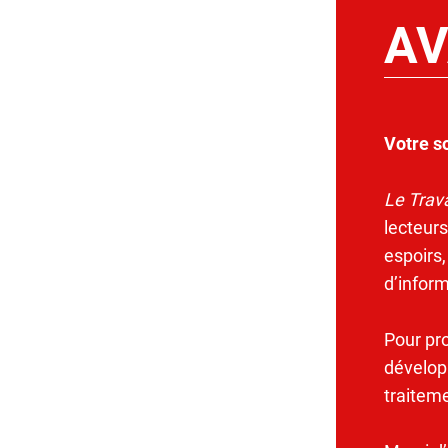
AV
Votre s
Le Trava
lecteurs
espoirs,
d’infor
Pour pr
dévelop
traitem