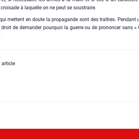
 croi­sade à laquelle on ne peut se sous­traire.
ui mettent en doute la pro­pa­gande sont des traîtres. Pen­dant u
e droit de deman­der pour­quoi la guerre ou de pro­non­cer sans « tr
.
 article