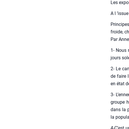
Les expo­
A l ’issu
Prin­cipe
froide, c
Par Anne M
1- Nous n
jours sole
2- Le cam
de faire 
en état d
3- L’en­n
groupe hu
dans la p
la popu­la
4‑C’est u