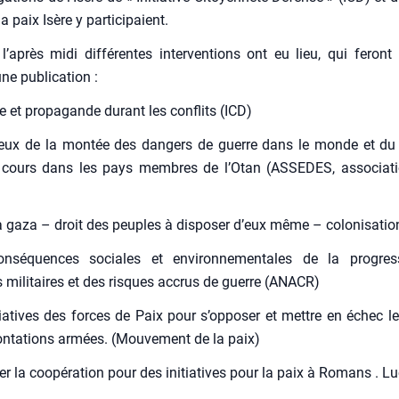
 paix Isère y par­ti­ci­paient.
l’après midi dif­fé­rentes inter­ven­tions ont eu lieu, qui feront
une publi­ca­tion :
gie et pro­pa­gande durant les conflits (ICD)
jeux de la mon­tée des dan­gers de guerre dans le monde et du s
cours dans les pays membres de l’O­tan (ASSEDES, asso­cia­t
à gaza – droit des peuples à dis­po­ser d’eux même – colo­ni­sa­ti
nsé­quences sociales et envi­ron­ne­men­tales de la pro­gres
mili­taires et des risques accrus de guerre (ANACR)
­tia­tives des forces de Paix pour s’op­po­ser et mettre en échec l
n­ta­tions armées. (Mou­ve­ment de la paix)
­cer la coopé­ra­tion pour des ini­tia­tives pour la paix à Romans . L