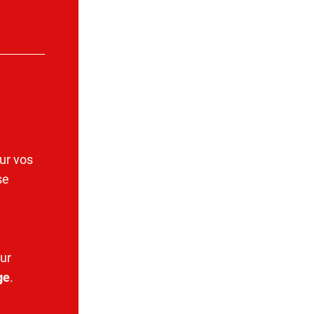
ur vos
se
ur
ge
.