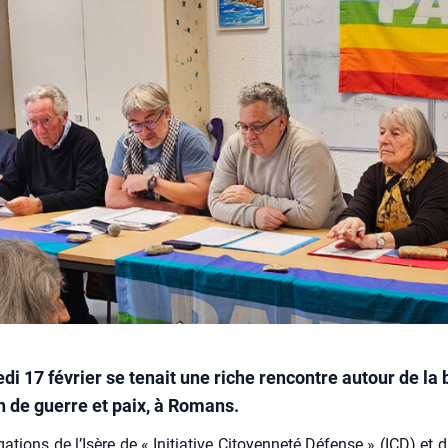
i 17 février se tenait une riche rencontre autour de la 
n de guerre et paix, à Romans.
a­tions de l’Isère de « Ini­tia­tive Citoyen­ne­té Défense » (ICD) et 