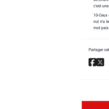
c’est une
10-Ceux q
nul n’a l
mot paix
Partager cet