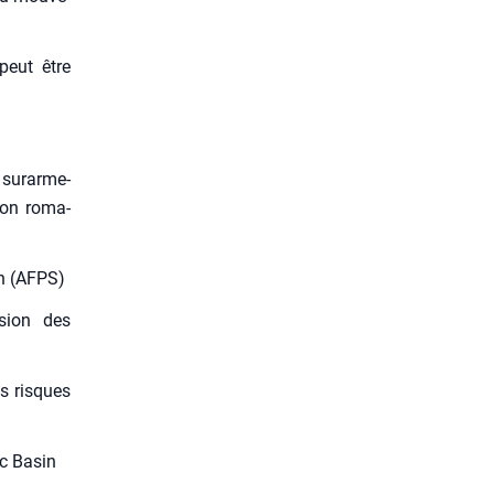
 peut être
ur­ar­me­
ion roma­
on (AFPS)
­sion des
es risques
uc Basin