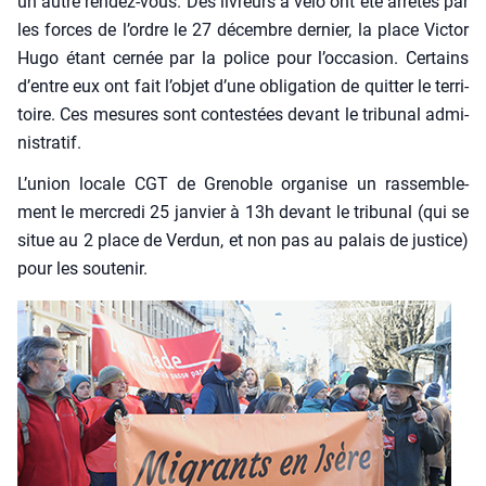
un autre ren­dez-vous. Des livreurs à vélo ont été arrê­tés par
les forces de l’ordre le 27 décembre der­nier, la place Vic­tor
Hugo étant cer­née par la police pour l’occasion. Cer­tains
d’entre eux ont fait l’objet d’une obli­ga­tion de quit­ter le ter­ri­
toire. Ces mesures sont contes­tées devant le tri­bu­nal admi­
nis­tra­tif.
L’union locale CGT de Gre­noble orga­nise un ras­sem­ble­
ment le mer­cre­di 25 jan­vier à 13h devant le tri­bu­nal (qui se
situe au 2 place de Ver­dun, et non pas au palais de jus­tice)
pour les sou­te­nir.