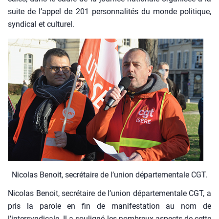
suite de l’appel de 201 per­son­na­li­tés du monde poli­tique,
syn­di­cal et cultu­rel.
Nico­las Benoit, secré­taire de l’u­nion dépar­te­men­tale CGT.
Nico­las Benoit, secré­taire de l’union dépar­te­men­tale CGT, a
pris la parole en fin de mani­fes­ta­tion au nom de
l’intersyndicale. Il a sou­li­gné les nom­breux aspects de cette