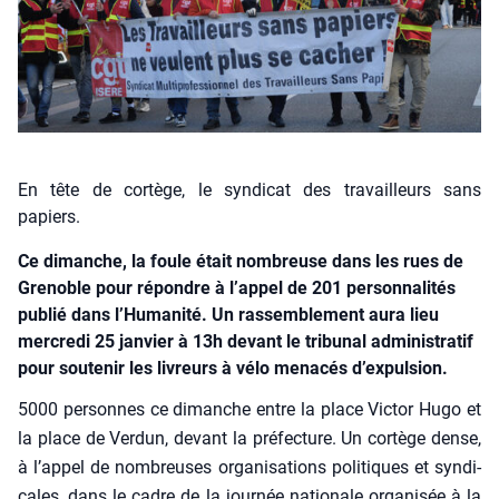
En tête de cortège, le syndicat des travailleurs sans
papiers.
Ce dimanche, la foule était nombreuse dans les rues de
Grenoble pour répondre à l’appel de 201 personnalités
publié dans l’Humanité. Un rassemblement aura lieu
mercredi 25 janvier à 13h devant le tribunal administratif
pour soutenir les livreurs à vélo menacés d’expulsion.
5000 per­sonnes ce dimanche entre la place Vic­tor Hugo et
la place de Ver­dun, devant la pré­fec­ture. Un cor­tège dense,
à l’appel de nom­breuses orga­ni­sa­tions poli­tiques et syn­di­
cales, dans le cadre de la jour­née natio­nale orga­ni­sée à la