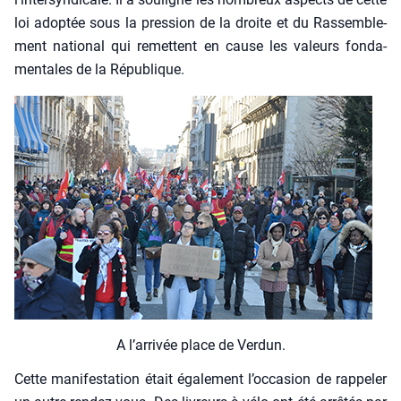
loi adop­tée sous la pres­sion de la droite et du Ras­sem­ble­
ment natio­nal qui remettent en cause les valeurs fon­da­
men­tales de la Répu­blique.
A l’ar­ri­vée place de Ver­dun.
Cette mani­fes­ta­tion était éga­le­ment l’occasion de rap­pe­ler