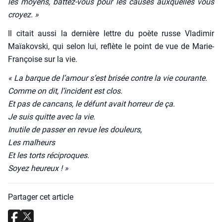
les moyens, bat­tez-vous pour les causes aux­quelles vous
croyez. »
Il citait aus­si la der­nière lettre du poète russe Vla­di­mir
Maïa­kovs­ki, qui selon lui, reflète le point de vue de Marie-
Fran­çoise sur la vie.
« La barque de l’amour s’est bri­sée contre la vie cou­rante.
Comme on dit, l’incident est clos.
Et pas de can­cans, le défunt avait hor­reur de ça.
Je suis quitte avec la vie.
Inutile de pas­ser en revue les dou­leurs,
Les mal­heurs
Et les torts réci­proques.
Soyez heu­reux ! »
Partager cet article