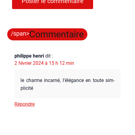
Commentaire
/span>
philippe henri
dit :
2 février 2024 à 15 h 12 min
le charme incar­né, l’é­lé­gance en toute sim­
pli­ci­té
Répondre