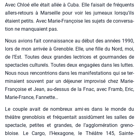
Avec Chloé elle était allée à Cuba. Elle fai­sait de fré­quents
allers-retours à Mar­seille pour voir les jumeaux lorsqu’ils
étaient petits. Avec Marie-Fran­çoise les sujets de conver­sa­
tion ne man­quaient pas.
Nous avions fait connais­sance au début des années 1990,
lors de mon arri­vée à Gre­noble. Elle, une fille du Nord, moi,
de l’Est. Toutes deux grandes lec­trices et gour­mandes de
spec­tacles cultu­rels. Toutes deux enga­gées dans les luttes.
Nous nous ren­con­trions dans les mani­fes­ta­tions qui se ter­
mi­naient sou­vent par un déjeu­ner impro­vi­sé chez Marie-
Fran­çoise et Jean, au-des­sus de la Fnac, avec Framb, Eric,
Marie-France, Fan­nette…
Le couple avait de nom­breux ami·es dans le monde du
théâtre gre­no­blois et fré­quen­tait assi­dû­ment les salles de
spec­tacle, petites et grandes, de l’agglomération gre­no­
bloise. Le Car­go, l’Hexagone, le Théâtre 145, Sainte-