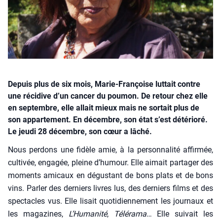
Depuis plus de six mois, Marie-Françoise luttait contre
une récidive d’un cancer du poumon. De retour chez elle
en septembre, elle allait mieux mais ne sortait plus de
son appartement. En décembre, son état s’est détérioré.
Le jeudi 28 décembre, son cœur a lâché.
Nous per­dons une fidèle amie, à la per­son­na­li­té affir­mée,
culti­vée, enga­gée, pleine d’hu­mour. Elle aimait par­ta­ger des
moments ami­caux en dégus­tant de bons plats et de bons
vins. Par­ler des der­niers livres lus, des der­niers films et des
spec­tacles vus. Elle lisait quo­ti­dien­ne­ment les jour­naux et
les maga­zines,
L’Humanité
,
Télé­ra­ma
… Elle sui­vait les