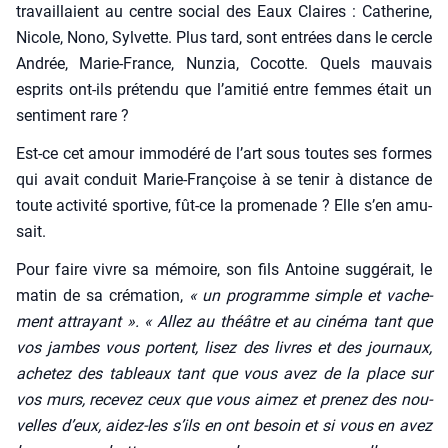
tra­vaillaient au centre social des Eaux Claires : Cathe­rine,
Nicole, Nono, Syl­vette. Plus tard, sont entrées dans le cercle
Andrée, Marie-France, Nun­zia, Cocotte. Quels mau­vais
esprits ont-ils pré­ten­du que l’amitié entre femmes était un
sen­ti­ment rare ?
Est-ce cet amour immo­dé­ré de l’art sous toutes ses formes
qui avait conduit Marie-Fran­çoise à se tenir à dis­tance de
toute acti­vi­té spor­tive, fût-ce la pro­me­nade ? Elle s’en amu­
sait.
Pour faire vivre sa mémoire, son fils Antoine sug­gé­rait, le
matin de sa cré­ma­tion,
« un pro­gramme simple et vache­
ment attrayant ».
« Allez au théâtre et au ciné­ma tant que
vos jambes vous portent, lisez des livres et des jour­naux,
ache­tez des tableaux tant que vous avez de la place sur
vos murs, rece­vez ceux que vous aimez et pre­nez des nou­
velles d’eux, aidez-les s’ils en ont besoin et si vous en avez