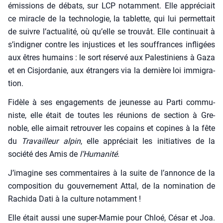
émis­sions de débats, sur LCP notam­ment. Elle appré­ciait
ce miracle de la tech­no­lo­gie, la tablette, qui lui per­met­tait
de suivre l’actualité, où qu’elle se trou­vât. Elle conti­nuait à
s’indigner contre les injus­tices et les souf­frances infli­gées
aux êtres humains : le sort réser­vé aux Pales­ti­niens à Gaza
et en Cis­jor­da­nie, aux étran­gers via la der­nière loi immi­gra­
tion.
Fidèle à ses enga­ge­ments de jeu­nesse au Par­ti com­mu­
niste, elle était de toutes les réunions de sec­tion à Gre­
noble, elle aimait retrou­ver les copains et copines à la fête
du
Tra­vailleur alpin
, elle appré­ciait les ini­tia­tives de la
socié­té des Amis de
l’Humanité
.
J’imagine ses com­men­taires à la suite de l’annonce de la
com­po­si­tion du gou­ver­ne­ment Attal, de la nomi­na­tion de
Rachi­da Dati à la culture notam­ment !
Elle était aus­si une super-Mamie pour Chloé, César et Joa.