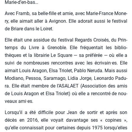
Marie‑d’en-bas…
Avec Framb, sa belle-fille et amie, avec Marie-France Mone­
ry, elle aimait aller à Avi­gnon. Elle ado­rait aus­si le fes­ti­val
de Briare dans le Loi­ret.
Elle était une assi­due du fes­ti­val Regards Croi­sés, du Prin­
temps du Livre à Gre­noble. Elle fré­quen­tait les biblio­
thèques et la librai­rie Le Square — sa pré­fé­rée — où elle a
sui­vi de nom­breuses ren­contres avec les écrivain·es. Elle
aimait Louis Ara­gon, Elsa Trio­let, Pablo Neru­da. Mais aus­si
Modia­no, Pes­soa, Sara­ma­go, Lidia Jorge, Leo­nar­do Padu­
ra. Elle était membre de l’ASALAET (Asso­cia­tion des amis
de Louis Ara­gon et Elsa Trio­let) où elle a ren­con­tré de nou­
veaux ami·es.
Lorsqu’il a été dif­fi­cile pour Jean de sor­tir et après son
décès en 2016, elle voyait davan­tage ses « copines »,
qu’elle connais­sait pour cer­taines depuis 1975 lorsqu’elles