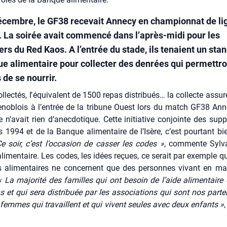
écembre, le GF38 recevait Annecy en championnat de li
l. La soirée avait commencé dans l’après-midi pour les
rs du Red Kaos. A l’entrée du stade, ils tenaient un sta
ue alimentaire pour collecter des denrées qui permettro
 de se nourrir.
­lec­tés, l’équivalent de 1500 repas dis­tri­bués… la col­lecte assu­r
e­no­blois à l’entrée de la tri­bune Ouest lors du match GF38 Ann
n’avait rien d’anecdotique. Cette ini­tia­tive conjointe des sup­p
1994 et de la Banque ali­men­taire de l’Isère, c’est pour­tant b
e soir, c’est l’occasion de cas­ser les codes »
, com­mente Syl­v
i­men­taire. Les codes, les idées reçues, ce serait par exemple qu
ons ali­men­taires ne concernent que des per­sonnes vivant en m
« La majo­ri­té des familles qui ont besoin de l’aide ali­men­tair
ns et qui sera dis­tri­buée par les asso­cia­tions qui sont nos par­te
femmes qui tra­vaillent et qui vivent seules avec deux enfants »