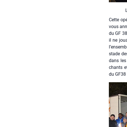
Cette opé
vous annu
du GF 38 y
il ne jou
l’ensembl
stade des
dans les
chants et
du GF38 s