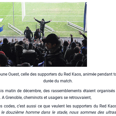
­bune Ouest, celle des sup­por­ters du Red Kaos, ani­mée pen­dant t
durée du match.
is matin de décembre, des ras­sem­ble­ments étaient orga­ni­sés
. A Gre­noble, che­mi­nots et usa­gers se retrou­vaient,
es codes, c’est aus­si ce que veulent les sup­por­ters du Red Kao
e dou­zième homme dans le stade, nous sommes des ultras,