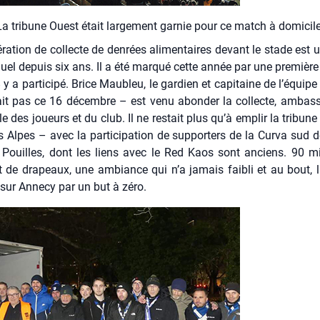
La tri­bune Ouest était lar­ge­ment gar­nie pour ce match à domi­cile
­ra­tion de col­lecte de den­rées ali­men­taires devant le stade est u
el depuis six ans. Il a été mar­qué cette année par une pre­mière 
 a par­ti­ci­pé. Brice Mau­bleu, le gar­dien et capi­taine de l’équipe
ait pas ce 16 décembre – est venu abon­der la col­lecte, ambas­
e des joueurs et du club. Il ne res­tait plus qu’à emplir la tri­bun
 Alpes – avec la par­ti­ci­pa­tion de sup­por­ters de la Cur­va sud d
 Pouilles, dont les liens avec le Red Kaos sont anciens. 90 m
 de dra­peaux, une ambiance qui n’a jamais fai­bli et au bout, la
ur Anne­cy par un but à zéro.