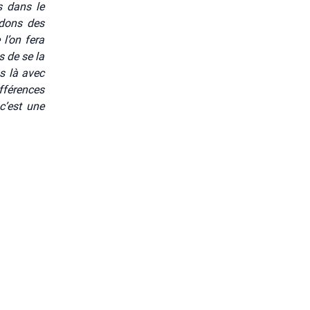
 dans le
­dons des
e l’on fera
as de se la
s là avec
­fé­rences
c’est une