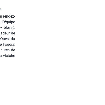
.
n ren­dez-
: l’équipe
 – bles­sé,
sa­deur de
e Ouest du
e Fog­gia,
inutes de
 vic­toire