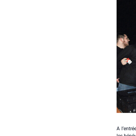
A l’entr
les béné