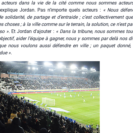
acteurs dans la vie de la cité comme nous sommes acteurs
 explique Jor­dan. Pas n’importe quels acteurs :
« Nous défen
 soli­da­ri­té, de par­tage et d’entraide ; c’est col­lec­ti­ve­ment qu
es choses ; à la ville comme sur le ter­rain, la solu­tion, ce n’est p
­so ».
Et Jor­dan d’ajouter :
« Dans la tri­bune, nous sommes tou
bjec­tif, aider l’équipe à gagner, nous y sommes par delà nos dif
que nous vou­lons aus­si défendre en ville ; un paquet don­né, 
due ».