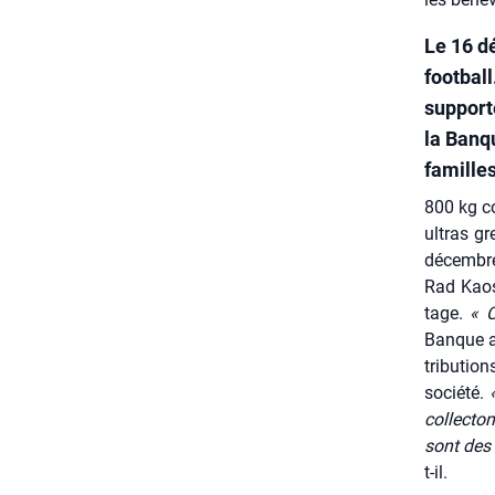
Le 16 d
footbal
supporte
la Banq
familles
800 kg col
ultras gr
décembre 
Rad Kaos 
tage.
« C
Banque al
tri­bu­ti
socié­té.
col­lec­to
sont des 
t-il.