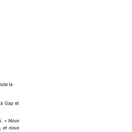
oute la
 à Gap et
s.
« Nous
 et nous