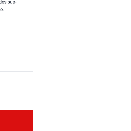
 des sup­
pe.