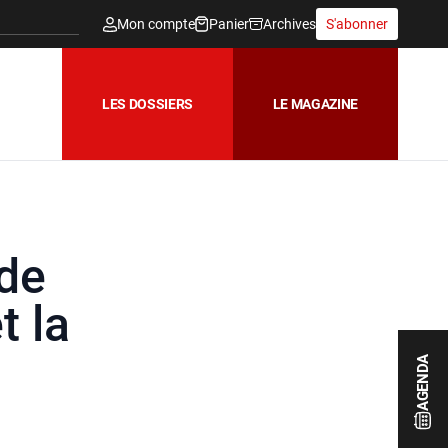
Mon compte
Panier
Archives
S'abonner
LES DOSSIERS
LE MAGAZINE
 de
t la
AGENDA