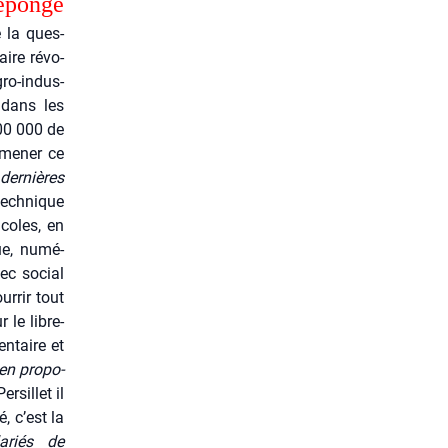
é­ponge
e la ques­
aire révo­
gro-indus­
s dans les
100 000 de
’amener ce
der­nières
tech­nique
­coles, en
que, numé­
hec social
ur­rir tout
 le libre-
n­taire et
en pro­po­
­sillet il
, c’est la
­riés de