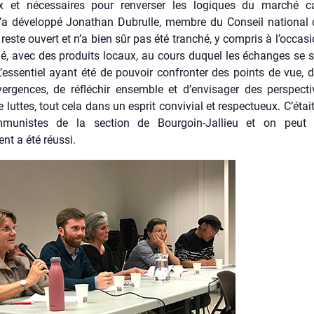
 et néces­saires pour ren­ver­ser les logiques du mar­ché capi­
a déve­lop­pé Jona­than Dubrulle, membre du Conseil natio­nal
reste ouvert et n’a bien sûr pas été tran­ché, y com­pris à l’occas
ié, avec des pro­duits locaux, au cours duquel les échanges se 
L’essentiel ayant été de pou­voir confron­ter des points de vue, d’
er­gences, de réflé­chir ensemble et d’envisager des pers­pec­t
luttes, tout cela dans un esprit convi­vial et res­pec­tueux. C’était 
mu­nistes de la sec­tion de Bour­goin-Jal­lieu et on peut
nt a été réus­si.