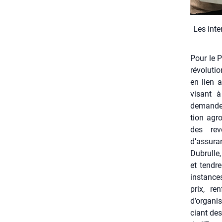
Les inter
Pour le P
révo­lu­t
en lien a
visant à
demande. 
tion agro
des reve
d’assur
Dubrulle,
et tendre
ins­tanc
prix, re
d’organis
ciant des