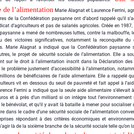
 de l’a­li­men­ta­tion
Marie Ala­gnat et Lau­rence Fer­ri­ni, agri
s de la Confé­dé­ra­tion pay­sanne ont d’abord rap­pe­lé qu’il s’a
di­cat d’agriculteurs et pas de sala­riés agri­coles. Créée en 1987,
n pay­sanne a mené de nom­breuses luttes, contre la mal­bouffe,
u des vic­toires signi­fi­ca­tives, notam­ment la recon­quête du
 Marie Ala­gnat a indi­qué que la Confé­dé­ra­tion pay­sanne so
tres, le pro­jet de sécu­ri­té sociale de l’alimentation. Elle a sou­
t sur le droit à l’alimentation ins­crit dans la Décla­ra­tion des
le pro­blème jus­te­ment d’accessibilité à l’alimentation, notam
il­lions de béné­fi­ciaires de l’aide ali­men­taire. Elle a rap­pe­lé 
cul­teurs vit en des­sous du seuil de pau­vre­té et fait appel à l’aid
­rence Fer­ri­ni a indi­qué que la seule aide ali­men­taire s’élevait 
uros et à près d’un mil­liard si on intègre tout l’environnement st
 le béné­vo­lat, et qu’il y avait là bataille à mener pour socia­li­ser
aire dans le cadre d’une sécu­ri­té sociale de l’alimentation conven
­prises répon­dant à des cri­tères éco­no­miques et envi­ron­ne­me
s’agir là de la sixième branche de la sécu­ri­té sociale telle qu’on l