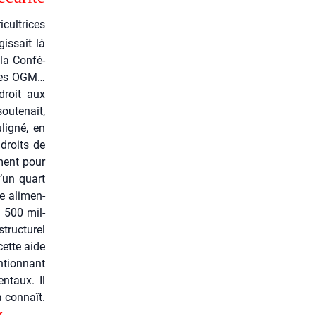
­cul­trices
gissait là
 la Confé­
 les OGM…
 droit aux
u­te­nait,
li­gné, en
 droits de
­ment pour
qu’un quart
e ali­men­
à 500 mil­
ruc­tu­rel
 cette aide
­tion­nant
n­taux. Il
a connaît.