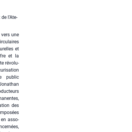
de l’A­te­
e vers une
­cu­laires
­relles et
fre et la
e révo­lu­
ri­sa­tion
me public
 Jona­than
­duc­teurs
a­nentes,
­tion des
m­po­sées
t en asso­
ncer­nées,