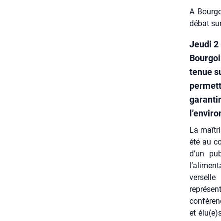
A Bourgo
débat sur
Jeudi 2
Bourgoi
tenue s
permett
garantir
l’envir
La maî­tr
été au cœ
d’un publ
l’alimenta
ver­sell
représent
confé­ren
et élu(e)