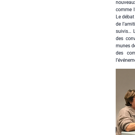
nou­veaux
comme l’
Le débat 
de l’amit
sui­vis… 
des conv
munes de 
des com­
l’événeme