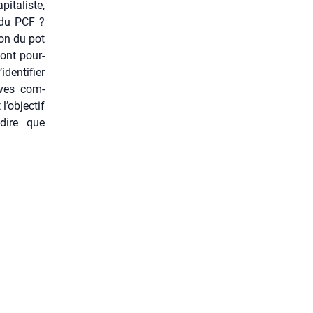
ta­liste,
 du PCF ?
ion du pot
sont pour­
identifier
ives com­
l’objectif
 dire que