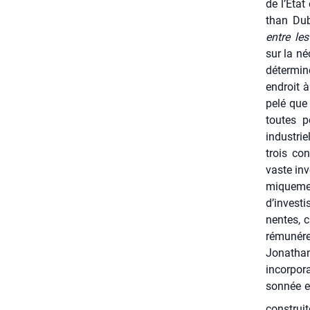
de l’Etat 
than Dub
entre les
sur la néc
déter­mi­
endroit à
pe­lé que
toutes pe
indus­tr
trois con
vaste inv
mi­que­me
d’investi
nentes, c
rému­né­r
Jona­than
incor­po­r
son­née e
construi