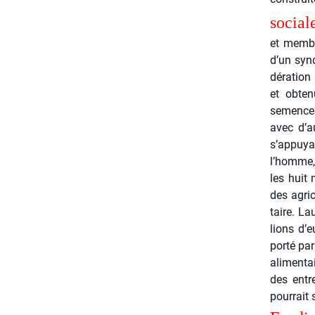
sociale
et membre
d’un syn­
dé­ra­tio
et obte­n
semences.
avec d’au
s’appuyan
l’homme, 
les huit m
des agri­
taire. Lau
lions d’e
por­té par
ali­men­t
des entre
pour­rait 