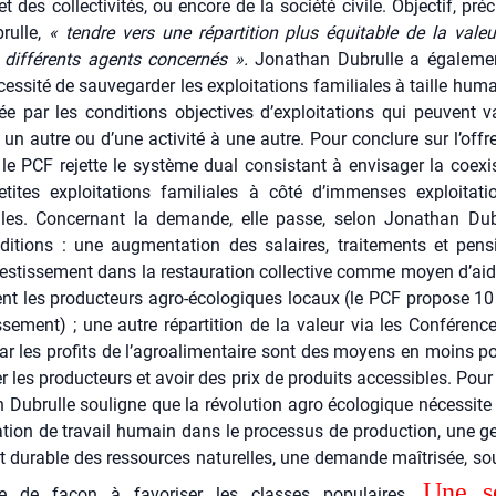
et des col­lec­ti­vi­tés, ou encore de la socié­té civile. Objec­tif, pré
rulle,
« tendre vers une répar­ti­tion plus équi­table de la valeu
 dif­fé­rents agents concer­nés ».
Jona­than Dubrulle a éga­le­men
es­si­té de sau­ve­gar­der les exploi­ta­tions fami­liales à taille huma
née par les condi­tions objec­tives d’exploitations qui peuvent v
 un autre ou d’une acti­vi­té à une autre. Pour conclure sur l’offre,
 le PCF rejette le sys­tème dual consis­tant à envi­sa­ger la coexi
tites exploi­ta­tions fami­liales à côté d’immenses exploi­ta­t
ielles. Concer­nant la demande, elle passe, selon Jona­than Dub
di­tions : une aug­men­ta­tion des salaires, trai­te­ments et pen­
es­tis­se­ment dans la res­tau­ra­tion col­lec­tive comme moyen d’aid
nt les pro­duc­teurs agro-éco­lo­giques locaux (le PCF pro­pose 10 
ssement) ; une autre répar­ti­tion de la valeur via les Confé­renc
ar les pro­fits de l’agroalimentaire sont des moyens en moins p
er les pro­duc­teurs et avoir des prix de pro­duits acces­sibles. Pour
 Dubrulle sou­ligne que la révo­lu­tion agro éco­lo­gique néces­site
a­tion de tra­vail humain dans le pro­ces­sus de pro­duc­tion, une ges
t durable des res­sources natu­relles, une demande maî­tri­sée, sou­
Une séc
te de façon à favo­ri­ser les classes popu­laires.