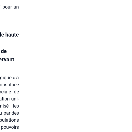
F pour un
de haute
 de
ervant
­gique » a
onsti­tuée
sociale de
­tion uni­
ni­sé les
Ou par des
u­la­tions
 pou­voirs