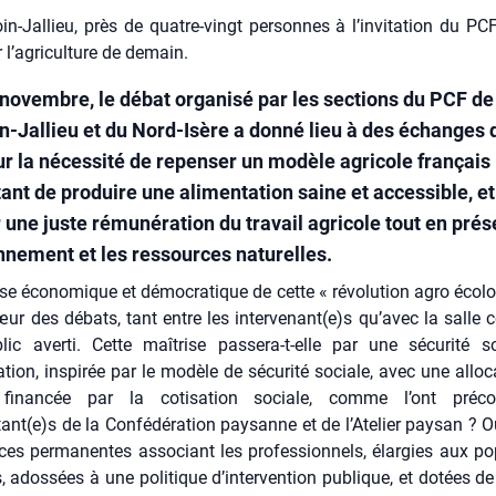
in-Jallieu, près de quatre-vingt personnes à l’invitation du PC
 l’agriculture de demain.
 novembre, le débat organisé par les sections du PCF de
n-Jallieu et du Nord-Isère a donné lieu à des échanges 
ur la nécessité de repenser un modèle agricole français
ant de produire une alimentation saine et accessible, et
 une juste rémunération du travail agricole tout en prés
onnement et les ressources naturelles.
ise éco­no­mique et démo­cra­tique de cette « révo­lu­tion agro éco­lo
ur des débats, tant entre les intervenant(e)s qu’avec la salle c
ic aver­ti. Cette maî­trise pas­se­ra-t-elle par une sécu­ri­té 
tion, ins­pi­rée par le modèle de sécu­ri­té sociale, avec une allo­ca
e finan­cée par la coti­sa­tion sociale, comme l’ont pré­co­
ant(e)s de la Confé­dé­ra­tion pay­sanne et de l’Atelier pay­san ? 
ces per­ma­nentes asso­ciant les pro­fes­sion­nels, élar­gies aux pop
s, ados­sées à une poli­tique d’intervention publique, et dotées de