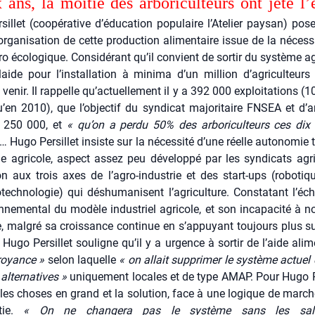
ans, la moi­tié des arbo­ri­cul­teurs ont jeté l’
sillet (coopé­ra­tive d’éducation popu­laire l’Atelier pay­san) pos
’organisation de cette pro­duc­tion ali­men­taire issue de la néces­s
ro éco­lo­gique. Consi­dé­rant qu’il convient de sor­tir du sys­tème a
 plaide pour l’installation à mini­ma d’un mil­lion d’agriculteur
venir. Il rap­pelle qu’actuellement il y a 392 000 exploi­ta­tions (
en 2010), que l’objectif du syn­di­cat majo­ri­taire FNSEA et d
à 250 000, et
« qu’on a per­du 50% des arbo­ri­cul­teurs ces dix 
… Hugo Per­sillet insiste sur la néces­si­té d’une réelle auto­no­mie 
agri­cole, aspect assez peu déve­lop­pé par les syn­di­cats agri
ion aux trois axes de l’agro-industrie et des start-ups (robo­ti
o­tech­no­lo­gie) qui déshu­ma­nisent l’agriculture. Consta­tant l’éc
n­ne­men­tal du modèle indus­triel agri­cole, et son inca­pa­ci­té à no
 mal­gré sa crois­sance conti­nue en s’appuyant tou­jours plus sur
Hugo Per­sillet sou­ligne qu’il y a urgence à sor­tir de l’aide ali­me
royance »
selon laquelle
« on allait sup­pri­mer le sys­tème actuel 
lter­na­tives »
uni­que­ment locales et de type AMAP. Pour Hugo Per
 les choses en grand et la solu­tion, face à une logique de mar­ché
­tie.
« On ne chan­ge­ra pas le sys­tème sans les sala