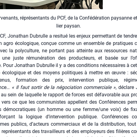
­ve­nants, répré­sen­tants du PCF, de la Confé­dé­ra­tion pay­sanne et 
lier pay­san.
CF, Jona­than Dubrulle a resi­tué les enjeux per­met­tant de tendr
ion agro éco­lo­gique, conçue comme un ensemble de pra­tiques cir
vec la poly­cul­ture, ne por­tant pas atteinte aux res­sources natu
 une juste rému­né­ra­tion des pro­duc­teurs, et basée sur l’of
Pour Jona­than Dubrulle il y a des condi­tions néces­saires à cett
 éco­lo­gique et des moyens poli­tiques à mettre en œuvre : sécu­
­nus, for­ma­tion des prix, inter­ven­tion publique, régi
ance…
« Il faut sor­tir de la négo­cia­tion com­mer­ciale »
, déclare
 au sein de laquelle le rap­port de forces est défa­vo­rable aux pro
 vers ce que les com­mu­nistes appellent des Confé­rences per­m
es démo­cra­tiques (un homme ou une femme/une voix) de fixa
n­for­çant la logique d’intervention publique. Confé­rences co
mes publics, d’acteurs com­mer­ciaux et de la dis­tri­bu­tion, tou
 repré­sen­tants des tra­vailleurs et des employeurs des filières co