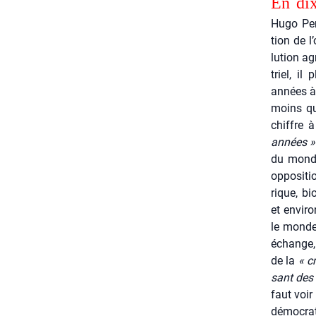
En dix 
Hugo Per­
tion de l
lu­tion ag
triel, il
années à 
moins qu’
chiffre 
années »
du monde 
oppo­si­t
rique, bi
et envi­ro
le monde,
échange, 
de la
« c
sant des a
faut voir
démo­cra