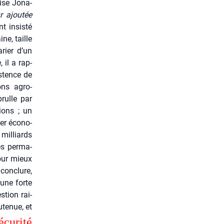
­cise Jona­
r ajou­tée
t insis­té
ine, taille
arier d’un
 il a rap­
s­tence de
ions agro-
rulle par
sions ; un
er éco­no­
mil­liards
es per­ma­
our mieux
 conclure,
 une forte
­tion rai­
te­nue, et
u­ri­té