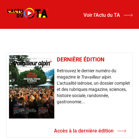
Voir l’Actu du TA
DERNIÈRE ÉDITION
Retrouvez le dernier numéro du
magazine
le Travailleur alpin
.
L’actualité iséroise, un dossier complet
et des rubriques magazine, sciences,
histoire sociale, randonnée,
gastronomie...
Accès à la dernière édition