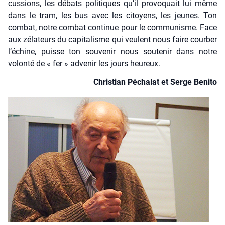
cus­sions, les débats poli­tiques qu’il pro­vo­quait lui même
dans le tram, les bus avec les citoyens, les jeunes. Ton
com­bat, notre com­bat conti­nue pour le com­mu­nisme. Face
aux zéla­teurs du capi­ta­lisme qui veulent nous faire cour­ber
l’é­chine, puisse ton sou­ve­nir nous sou­te­nir dans notre
volon­té de « fer » adve­nir les jours heu­reux.
Chris­tian Pécha­lat et Serge Beni­to