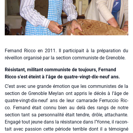
Fernand Ricco en 2011. Il participait à la préparation du
réveillon organisé par la section communiste de Grenoble.
Résistant, militant communiste de toujours, Fernand
Ricco s’est éteint à l’âge de quatre-vingt-dix-neuf ans.
C’est avec une grande émo­tion que les com­mu­nistes de la
sec­tion de Gre­noble Mey­lan ont appris le décès à l’âge de
quatre-vingt-dix-neuf ans de leur cama­rade Fer­ruc­cio Ric­
co. Fer­nand était connu bien au delà des rangs de notre
sec­tion tant sa per­son­na­li­té était tendre, drôle, atta­chante.
Enga­gé tout jeune dans la résis­tance dans l’Yonne, il racon­
tait avec pas­sion cette période ter­rible dont il a témoi­gné