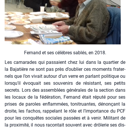
Fer­nand et ses célèbres sablés, en 2018.
Les cama­rades qui pas­saient chez lui dans la quar­tier de
la Baja­tière ne sont pas près d’ou­blier ces moments fra­ter­
nels que l’on vivait autour d’un verre en par­lant poli­tique ou
lors­qu’il évo­quait ses sou­ve­nirs de résis­tant, ses petits
secrets. Lors des assem­blées géné­rales de la sec­tion dans
les locaux de la fédé­ra­tion, Fer­nand était répu­té pour ses
prises de paroles enflam­mées, toni­truantes, dénon­çant la
droite, les fachos, rap­pe­lant le rôle et l’im­por­tance du PCF
pour les conquêtes sociales pas­sées et à venir. Mili­tant de
la proxi­mi­té, il nous racon­tait sou­vent avec drô­le­rie ses dis­