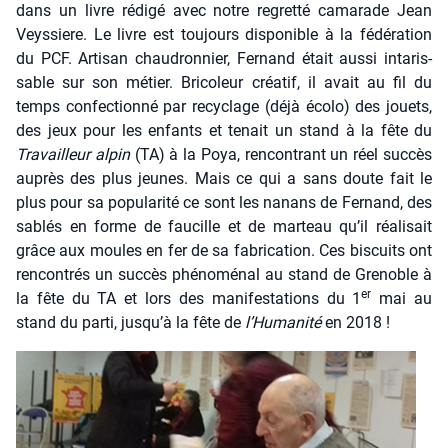
dans un livre rédi­gé avec notre regret­té cama­rade Jean
Veys­siere. Le livre est tou­jours dis­po­nible à la fédé­ra­tion
du PCF. Arti­san chau­dron­nier, Fer­nand était aus­si inta­ris­
sable sur son métier. Bri­co­leur créa­tif, il avait au fil du
temps confec­tion­né par recy­clage (déjà éco­lo) des jouets,
des jeux pour les enfants et tenait un stand à la fête du
Tra­vailleur alpin
(TA) à la Poya, ren­con­trant un réel suc­cès
auprès des plus jeunes. Mais ce qui a sans doute fait le
plus pour sa popu­la­ri­té ce sont les nanans de Fer­nand, des
sablés en forme de fau­cille et de mar­teau qu’il réa­li­sait
grâce aux moules en fer de sa fabri­ca­tion. Ces bis­cuits ont
ren­con­trés un suc­cès phé­no­mé­nal au stand de Gre­noble à
er
la fête du TA et lors des mani­fes­ta­tions du 1
mai au
stand du par­ti, jus­qu’à la fête de
l’Hu­ma­ni­té
en 2018 !