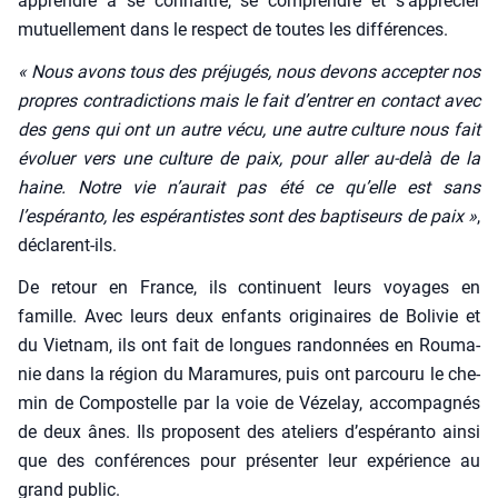
apprendre à se connaître, se com­prendre et s’apprécier
mutuel­le­ment dans le res­pect de toutes les dif­fé­rences.
« Nous avons tous des pré­ju­gés, nous devons accep­ter nos
propres contra­dic­tions mais le fait d’entrer en contact avec
des gens qui ont un autre vécu, une autre culture nous fait
évo­luer vers une culture de paix, pour aller au-delà de la
haine. Notre vie n’aurait pas été ce qu’elle est sans
l’espéranto, les espé­ran­tistes sont des bap­ti­seurs de paix »
,
déclarent-ils.
De retour en France, ils conti­nuent leurs voyages en
famille. Avec leurs deux enfants ori­gi­naires de Boli­vie et
du Viet­nam, ils ont fait de longues ran­don­nées en Rou­ma­
nie dans la région du Mara­mures, puis ont par­cou­ru le che­
min de Com­pos­telle par la voie de Véze­lay, accom­pa­gnés
de deux ânes. Ils pro­posent des ate­liers d’es­pé­ran­to ain­si
que des confé­rences pour pré­sen­ter leur expé­rience au
grand public.