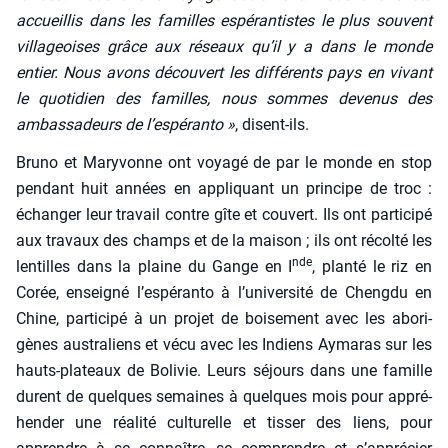
accueillis dans les familles espé­ran­tistes le plus sou­vent
vil­la­geoises grâce aux réseaux qu’il y a dans le monde
entier. Nous avons décou­vert les dif­fé­rents pays en vivant
le quo­ti­dien des familles, nous sommes deve­nus des
ambas­sa­deurs de l’espéranto »
, disent-ils.
Bru­no et Mary­vonne ont voya­gé de par le monde en stop
pen­dant huit années en appli­quant un prin­cipe de troc :
échan­ger leur tra­vail contre gîte et cou­vert. Ils ont par­ti­ci­pé
aux tra­vaux des champs et de la mai­son ; ils ont récol­té les
nde
len­tilles dans la plaine du Gange en I
, plan­té le riz en
Corée, ensei­gné l’espéranto à l’université de Cheng­du en
Chine, par­ti­ci­pé à un pro­jet de boi­se­ment avec les abo­ri­
gènes aus­tra­liens et vécu avec les Indiens Ayma­ras sur les
hauts-pla­teaux de Boli­vie. Leurs séjours dans une famille
durent de quelques semaines à quelques mois pour appré­
hen­der une réa­li­té cultu­relle et tis­ser des liens, pour