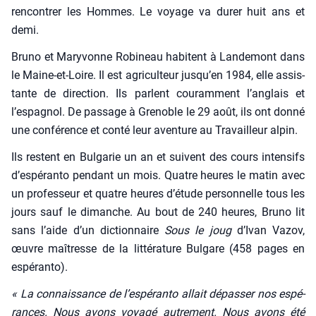
ren­con­trer les Hommes. Le voyage va durer huit ans et
demi.
Bru­no et Mary­vonne Robi­neau habitent à Lan­de­mont dans
le Maine-et-Loire. Il est agri­cul­teur jusqu’en 1984, elle assis­
tante de direc­tion. Ils parlent cou­ram­ment l’anglais et
l’espagnol. De pas­sage à Gre­noble le 29 août, ils ont don­né
une confé­rence et conté leur aven­ture au Tra­vailleur alpin.
Ils res­tent en Bul­ga­rie un an et suivent des cours inten­sifs
d’espéranto pen­dant un mois. Quatre heures le matin avec
un pro­fes­seur et quatre heures d’étude per­son­nelle tous les
jours sauf le dimanche. Au bout de 240 heures, Bru­no lit
sans l’aide d’un dic­tion­naire
Sous le joug
d’Ivan Vazov,
œuvre maî­tresse de la lit­té­ra­ture Bul­gare (458 pages en
espé­ran­to).
« La connais­sance de l’espéranto allait dépas­ser nos espé­
rances. Nous avons voya­gé autre­ment. Nous avons été