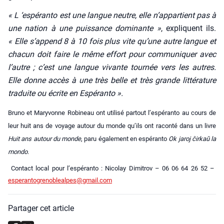
« L ‘espé­ran­to est une langue neutre, elle n’appartient pas à
une nation à une puis­sance domi­nante »
, expliquent ils.
« Elle s’append 8 à 10 fois plus vite qu’une autre langue et
cha­cun doit faire le même effort pour com­mu­ni­quer avec
l’autre ; c’est une langue vivante tour­née vers les autres.
Elle donne accès à une très belle et très grande lit­té­ra­ture
tra­duite ou écrite en Espé­ran­to ».
Bru­no et Mary­vonne Robi­neau ont uti­li­sé par­tout l’espéranto au cours de
leur huit ans de voyage autour du monde qu’ils ont racon­té dans un livre
Huit ans autour du monde
, paru éga­le­ment en espé­ran­to
Ok jaroj ĉir­kaŭ la
mon­do
.
Contact local pour l’espéranto : Nico­lay Dimi­trov – 06 06 64 26 52 –
esperantogrenoblealpes@gmail.com
Partager cet article