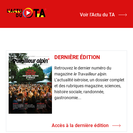
Voir l’Actu du TA
DERNIÈRE ÉDITION
Retrouvez le dernier numéro du
magazine
le Travailleur alpin
.
L’actualité iséroise, un dossier complet
et des rubriques magazine, sciences,
histoire sociale, randonnée,
gastronomie...
Accès à la dernière édition