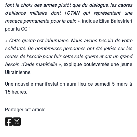
font le choix des armes plu­tôt que du dia­logue, les cadres
d’al­liance mili­taire dont l’O­TAN qui repré­sentent une
menace per­ma­nente pour la paix »
, indique Eli­sa Bales­trie­ri
pour la CGT
« Cette guerre est inhu­maine. Nous avons besoin de votre
soli­da­ri­té. De nom­breuses per­sonnes ont été jetées sur les
routes de l’exode pour fuir cette sale guerre et ont un grand
besoin d’aide maté­rielle »
, explique bou­le­ver­sée une jeune
Ukrai­nienne.
Une nou­velle mani­fes­ta­tion aura lieu ce same­di 5 mars à
15 heures.
Partager cet article