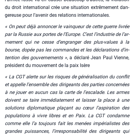
du droit inter­na­tio­nal crée une situa­tion extrê­me­ment dan­
ge­reuse pour l’avenir des rela­tions inter­na­tio­nales.
« On peut déjà annon­cer le vain­queur de cette guerre livrée
par la Rus­sie aux portes de l’Eu­rope. C’est l’in­dus­trie de l’ar­
me­ment qui ne cesse d’en­gran­ger des plus-values à la
bourse, dopée pas les com­mandes et les décla­ra­tions d’in­
ten­tion des gou­ver­ne­ments »
, a décla­ré Jean Paul Vienne,
pré­sident du mou­ve­ment de la paix Isère
« La CGT alerte sur les risques de géné­ra­li­sa­tion du conflit
et appelle l’en­semble des diri­geants des par­ties concer­nées
à ne jouer en aucun cas la carte de l’es­ca­lade. Les armes
doivent se taire immé­dia­te­ment et lais­ser la place à une
solu­tions diplo­ma­tique pla­çant au cœur l’aspiration des
popu­la­tions à vivre libres et en Paix. La CGT condamne
comme elle l’a tou­jours fait les menées impé­ria­listes des
grandes puis­sances, l’irresponsabilité des diri­geants qui