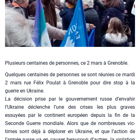
Plusieurs centaines de personnes, ce 2 mars à Grenoble.
Quelques cen­taines de per­sonnes se sont réunies ce mar­di
2 mars rue Félix Pou­lat à Gre­noble pour dire stop à la
guerre en Ukraine.
La déci­sion prise par le gou­ver­ne­ment russe d’envahir
l’Ukraine déclenche l’une des crises les plus graves
essuyées par le conti­nent euro­péen depuis la fin de la
Seconde Guerre mon­diale. Alors que de nom­breuses vic­
times sont déjà à déplo­rer en Ukraine, et que l’action de
l’armée russe va en cau­ser beau­coup d’autres, la vio­la­tion