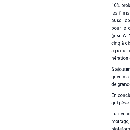
10% pré­l
les films
aus­si ob
pour le c
(jusqu’à 
cinq à di
à peine u
né­ra­tion
S’ajouten
quences d
de grande
En conclu­
qui pèse s
Les écha
métrage, 
pla­te­fo