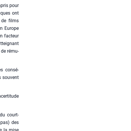
­pris pour
liques ont
n de films
 en Europe
n fac­teur
ttei­gnant
u de rému­
les consé­
s sou­vent
cer­ti­tude
du court-
u pas) des
se la mise