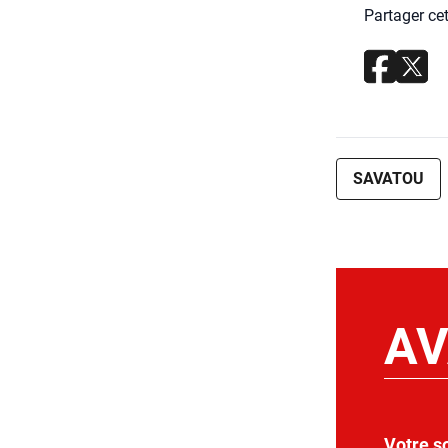
Partager cet
SAVATOU
AV
Votre s