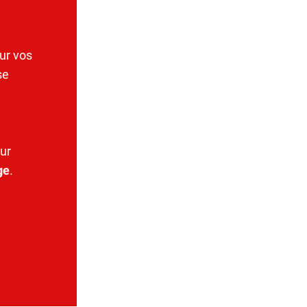
ur vos
se
ur
ge
.