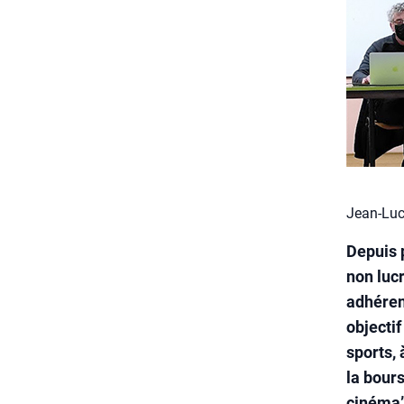
Jean-Luc
Depuis 
non lucr
adhéren
objecti
sports, 
la bour
cinéma”