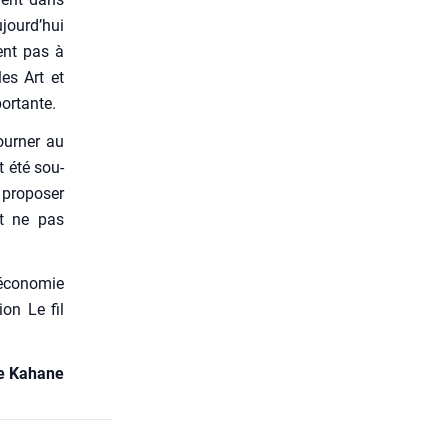
ujourd’hui
sent pas à
les Art et
or­tante.
our­ner au
t été sou­
 pro­po­ser
 et ne pas
l’économie
ion Le fil
ne Kahane