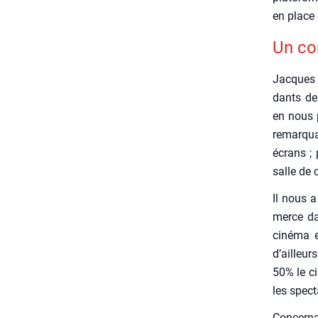
en place 
Un co
Jacques 
dants de 
en nous p
remar­qua
écrans ;
salle de c
Il nous a
merce dan
ciné­ma e
d’ailleur
50% le ci
les spec­
Concer­na