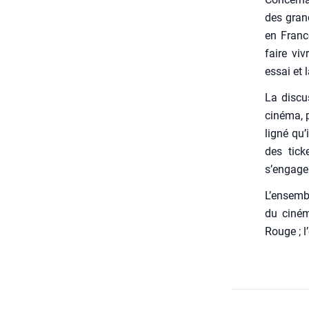
des grand
en France
faire viv
essai et 
La dis­cu
ciné­ma, p
li­gné qu’
des ticke
s’engager
L’ensembl
du ciné­m
Rouge ; l