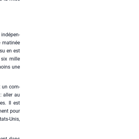
indé­pen­
 mati­née
­su en est
 six mille
moins une
st un com­
: aller au
es. Il est
rnent pour
tats-Unis,
­vent dans