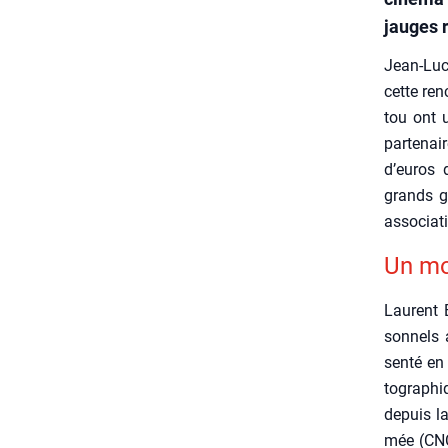
jauges 
Jean-Luc 
cette ren­
tou ont u
par­te­na
d’euros 
grands g
asso­cia­t
Un mod
Laurent B
son­nels 
sen­té en
to­gra­ph
depuis la
mée (CNC)