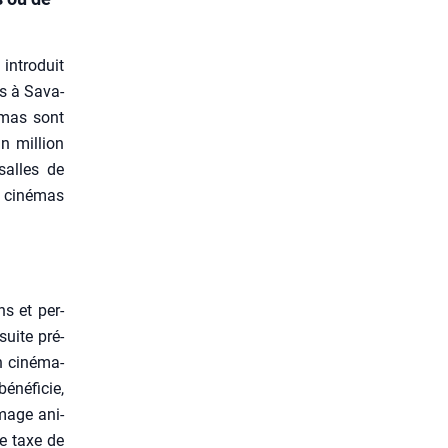
intro­duit
ées à Sava­
é­mas sont
n mil­lion
salles de
 ciné­mas
ns et per­
suite pré­
n ciné­ma­
né­fi­cie,
­mage ani­
e taxe de