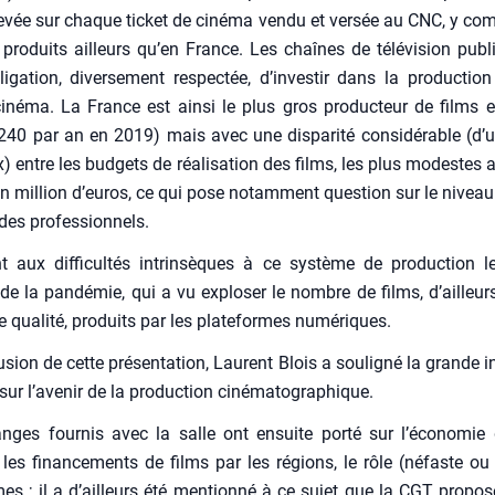
e­vée sur chaque ticket de ciné­ma ven­du et ver­sée au CNC, y com
 pro­duits ailleurs qu’en France. Les chaînes de télé­vi­sion pub
li­ga­tion, diver­se­ment res­pec­tée, d’investir dans la pro­duc­tio
iné­ma. La France est ain­si le plus gros pro­duc­teur de films
240 par an en 2019) mais avec une dis­pa­ri­té consi­dé­rable (d’u
x) entre les bud­gets de réa­li­sa­tion des films, les plus modestes a
n mil­lion d’euros, ce qui pose notam­ment ques­tion sur le nivea
 des pro­fes­sion­nels.
t aux dif­fi­cul­tés intrin­sèques à ce sys­tème de pro­duc­tion 
e la pan­dé­mie, qui a vu explo­ser le nombre de films, d’ailleur
 qua­li­té, pro­duits par les pla­te­formes numé­riques.
sion de cette pré­sen­ta­tion, Laurent Blois a sou­li­gné la grande in
ur l’avenir de la pro­duc­tion ciné­ma­to­gra­phique.
nges four­nis avec la salle ont ensuite por­té sur l’économie 
les finan­ce­ments de films par les régions, le rôle (néfaste o
rmes ; il a d’ailleurs été men­tion­né à ce sujet que la CGT pro­po