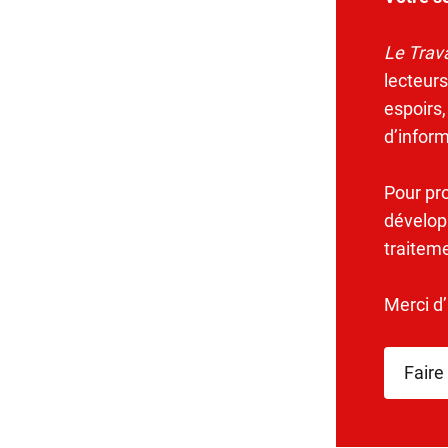
Le Trava
lecteurs
espoirs,
d’infor
Pour pr
dévelop
traitem
Merci d
Faire