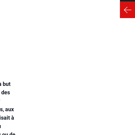
à but
s des
r
s, aux
isait à
u
s ou de