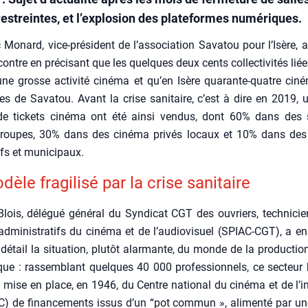
restreintes, et l’explosion des plateformes numériques.
Monard, vice-pré­sident de l’association Sava­tou pour l’Isère, a 
contre en pré­ci­sant que les quelques deux cents col­lec­ti­vi­tés li
ne grosse acti­vi­té ciné­ma et qu’en Isère qua­rante-quatre cin
ires de Sava­tou. Avant la crise sani­taire, c’est à dire en 2019, u
de tickets ciné­ma ont été ain­si ven­dus, dont 60% dans des 
roupes, 30% dans des ciné­ma pri­vés locaux et 10% dans des
ifs et muni­ci­paux.
èle fra­gi­li­sé par la crise sani­taire
lois, délé­gué géné­ral du Syn­di­cat CGT des ouvriers, tech­ni­cie
admi­nis­tra­tifs du ciné­ma et de l’au­dio­vi­suel (SPIAC-CGT), a en
 détail la situa­tion, plu­tôt alar­mante, du monde de la pro­duc­tio
ique : ras­sem­blant quelques 40 000 pro­fes­sion­nels, ce sec­teur bé
 mise en place, en 1946, du Centre natio­nal du ciné­ma et de l’i
 de finan­ce­ments issus d’un “pot com­mun », ali­men­té par un