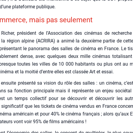
d’une pla­te­forme publique.
m­merce, mais pas seule­ment
Richer, pré­sident de l’Association des ciné­mas de recherche 
la région alpine (ACRIRA) a ani­mé la deuxième par­tie de cette
ré­sen­tant le pano­ra­ma des salles de ciné­ma en France. Le tis
­ble­ment dense, avec quelques deux mille ciné­mas tota­li­sant
 presque toutes les villes de 10 000 habi­tants ou plus ont au 
iné­ma et la moi­tié d’entre elles est clas­sée Art et essai.
 ensuite pré­sen­té sa vision du rôle des salles : un ciné­ma, c’e
s sa fonc­tion prin­ci­pale mais il repré­sente un enjeu socié­tal 
st un temps col­lec­tif pour se décou­vrir et décou­vrir les autr
s signi­fi­ca­tif que les tickets de ciné­ma ven­dus en France conce
né­ma amé­ri­cain et pour 40% le ciné­ma fran­çais ; alors qu’aux E
ta­teurs vont voir 95% de films amé­ri­cains !
nt l’économie des salles, le concept de mul­ti­plex, le plus sou