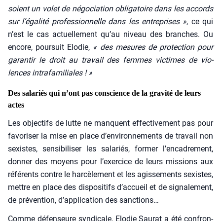
soient un volet de négo­cia­tion obli­ga­toire dans les accords
sur l’égalité pro­fes­sion­nelle dans les entre­prises »
, ce qui
n’est le cas actuel­le­ment qu’au niveau des branches. Ou
encore, pour­suit Elo­die,
« des mesures de pro­tec­tion pour
garan­tir le droit au tra­vail des femmes vic­times de vio­
lences intra­fa­mi­liales ! »
Des salariés qui n’ont pas conscience de la gravité de leurs
actes
Les objec­tifs de lutte ne manquent effec­ti­ve­ment pas pour
favo­ri­ser la mise en place d’environnements de tra­vail non
sexistes, sen­si­bi­li­ser les sala­riés, for­mer l’encadrement,
don­ner des moyens pour l’exercice de leurs mis­sions aux
réfé­rents contre le har­cè­le­ment et les agis­se­ments sexistes,
mettre en place des dis­po­si­tifs d’accueil et de signa­le­ment,
de pré­ven­tion, d’application des sanc­tions…
Comme défen­seure syn­di­cale, Elo­die Sau­rat a été confron­