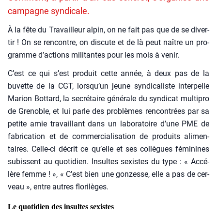
campagne syndicale.
À la fête du Tra­vailleur alpin, on ne fait pas que de se diver­
tir ! On se ren­contre, on dis­cute et de là peut naître un pro­
gramme d’actions mili­tantes pour les mois à venir.
C’est ce qui s’est pro­duit cette année, à deux pas de la
buvette de la CGT, lorsqu’un jeune syn­di­ca­liste inter­pelle
Marion Bot­tard, la secré­taire géné­rale du syn­di­cat mul­ti­pro
de Gre­noble, et lui parle des pro­blèmes ren­con­trées par sa
petite amie tra­vaillant dans un labo­ra­toire d’une PME de
fabri­ca­tion et de com­mer­cia­li­sa­tion de pro­duits ali­men­
taires. Celle-ci décrit ce qu’elle et ses col­lègues fémi­nines
subissent au quo­ti­dien. Insultes sexistes du type : « Accé­
lère femme ! », « C’est bien une gon­zesse, elle a pas de cer­
veau », entre autres flo­ri­lèges.
Le quotidien des insultes sexistes