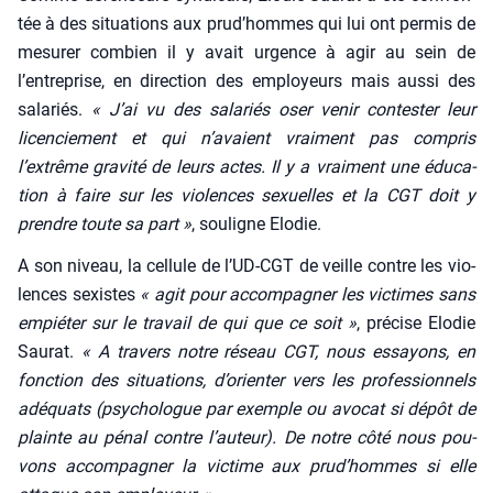
tée à des situa­tions aux prud’hommes qui lui ont per­mis de
mesu­rer com­bien il y avait urgence à agir au sein de
l’entreprise, en direc­tion des employeurs mais aus­si des
sala­riés.
« J’ai vu des sala­riés oser venir contes­ter leur
licen­cie­ment et qui n’avaient vrai­ment pas com­pris
l’extrême gra­vi­té de leurs actes. Il y a vrai­ment une édu­ca­
tion à faire sur les vio­lences sexuelles et la CGT doit y
prendre toute sa part »
, sou­ligne Elo­die.
A son niveau, la cel­lule de l’UD-CGT de veille contre les vio­
lences sexistes
« agit pour accom­pa­gner les vic­times sans
empié­ter sur le tra­vail de qui que ce soit »
, pré­cise Elo­die
Sau­rat.
« A tra­vers notre réseau CGT, nous essayons, en
fonc­tion des situa­tions, d’orienter vers les pro­fes­sion­nels
adé­quats (psy­cho­logue par exemple ou avo­cat si dépôt de
plainte au pénal contre l’auteur). De notre côté nous pou­
vons accom­pa­gner la vic­time aux prud’hommes si elle