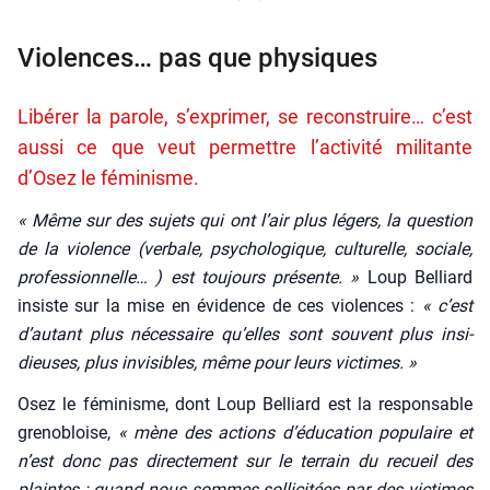
Violences… pas que physiques
Libérer la parole, s’exprimer, se reconstruire… c’est
aussi ce que veut permettre l’activité militante
d’Osez le féminisme.
« Même sur des sujets qui ont l’air plus légers, la ques­tion
de la vio­lence (ver­bale, psy­cho­lo­gique, cultu­relle, sociale,
pro­fes­sion­nelle… ) est tou­jours pré­sente. »
Loup Bel­liard
insiste sur la mise en évi­dence de ces vio­lences :
« c’est
d’autant plus néces­saire qu’elles sont sou­vent plus insi­
dieuses, plus invi­sibles, même pour leurs vic­times. »
Osez le fémi­nisme, dont Loup Bel­liard est la res­pon­sable
gre­no­bloise,
« mène des actions d’éducation popu­laire et
n’est donc pas direc­te­ment sur le ter­rain du recueil des
plaintes ; quand nous sommes sol­li­ci­tées par des vic­times