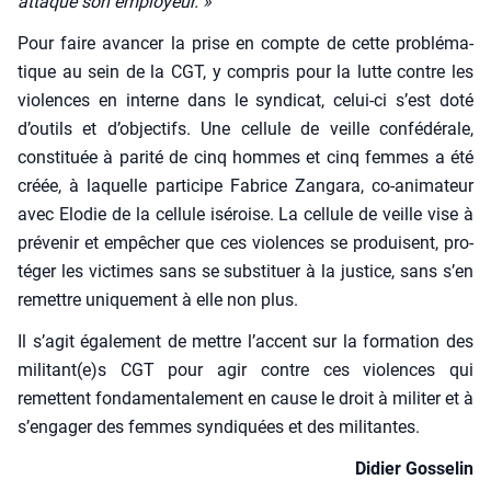
attaque son employeur. »
Pour faire avan­cer la prise en compte de cette pro­blé­ma­
tique au sein de la CGT, y com­pris pour la lutte contre les
vio­lences en interne dans le syn­di­cat, celui-ci s’est doté
d’outils et d’objectifs. Une cel­lule de veille confé­dé­rale,
consti­tuée à pari­té de cinq hommes et cinq femmes a été
créée, à laquelle par­ti­cipe Fabrice Zan­ga­ra, co-ani­ma­teur
avec Elo­die de la cel­lule isé­roise. La cel­lule de veille vise à
pré­ve­nir et empê­cher que ces vio­lences se pro­duisent, pro­
té­ger les vic­times sans se sub­sti­tuer à la jus­tice, sans s’en
remettre uni­que­ment à elle non plus.
Il s’agit éga­le­ment de mettre l’accent sur la for­ma­tion des
militant(e)s CGT pour agir contre ces vio­lences qui
remettent fon­da­men­ta­le­ment en cause le droit à mili­ter et à
s’engager des femmes syn­di­quées et des mili­tantes.
Didier Gos­se­lin