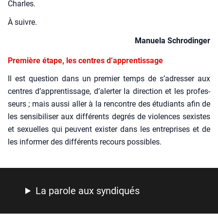
Charles.
À suivre.
Manue­la Schro­din­ger
Première étape, les centres d’apprentissage
Il est ques­tion dans un pre­mier temps de s’adresser aux
centres d’apprentissage, d’alerter la direc­tion et les pro­fes­
seurs ; mais aus­si aller à la ren­contre des étu­diants afin de
les sen­si­bi­li­ser aux dif­fé­rents degrés de vio­lences sexistes
et sexuelles qui peuvent exis­ter dans les entre­prises et de
les infor­mer des dif­fé­rents recours pos­sibles.
La parole aux syn­di­qués