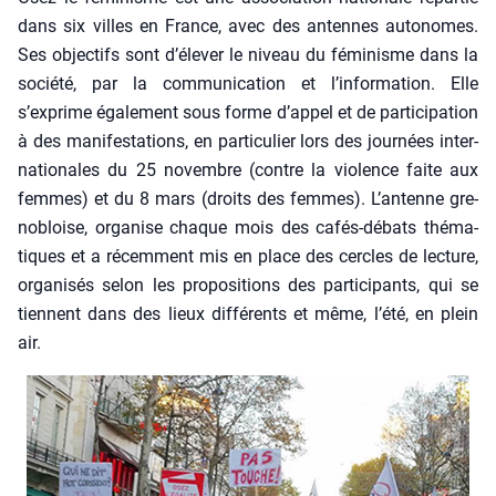
dans six villes en France, avec des antennes auto­nomes.
Ses objec­tifs sont d’élever le niveau du fémi­nisme dans la
socié­té, par la com­mu­ni­ca­tion et l’information. Elle
s’exprime éga­le­ment sous forme d’appel et de par­ti­ci­pa­tion
à des mani­fes­ta­tions, en par­ti­cu­lier lors des jour­nées inter­
na­tio­nales du 25 novembre (contre la vio­lence faite aux
femmes) et du 8 mars (droits des femmes). L’antenne gre­
no­bloise, orga­nise chaque mois des cafés-débats thé­ma­
tiques et a récem­ment mis en place des cercles de lec­ture,
orga­ni­sés selon les pro­po­si­tions des par­ti­ci­pants, qui se
tiennent dans des lieux dif­fé­rents et même, l’été, en plein
air.