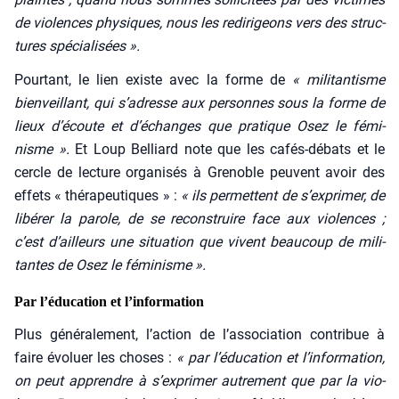
de vio­lences phy­siques, nous les redi­ri­geons vers des struc­
tures spé­cia­li­sées ».
Pour­tant, le lien existe avec la forme de
« mili­tan­tisme
bien­veillant, qui s’adresse aux per­sonnes sous la forme de
lieux d’écoute et d’échanges que pra­tique Osez le fémi­
nisme ».
Et Loup Bel­liard note que les cafés-débats et le
cercle de lec­ture orga­ni­sés à Gre­noble peuvent avoir des
effets « thé­ra­peu­tiques » :
« ils per­mettent de s’exprimer, de
libé­rer la parole, de se recons­truire face aux vio­lences ;
c’est d’ailleurs une situa­tion que vivent beau­coup de mili­
tantes de Osez le fémi­nisme ».
Par l’éducation et l’information
Plus géné­ra­le­ment, l’action de l’association contri­bue à
faire évo­luer les choses :
« par l’éducation et l’information,
on peut apprendre à s’exprimer autre­ment que par la vio­