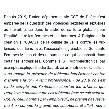
Depuis 2019, l’union dépar­te­men­tale CGT de l’Isère s’est
empa­rée de la ques­tion des vio­lences sexistes et sexuelles
au tra­vail, et ce dans le cadre de sa lutte glo­bale pour
l’égalité entre les femmes et les hommes. A l’origine de la
créa­tion à l’UD-CGT de la cel­lule de veille contre les vio­
lences, des liens avec l’association gre­no­bloise Soli­da­ri­té
Femmes Mile­na et des retours sur ce qui se pas­sait dans
cer­taines entre­prises. Comme à ST Microe­lec­tro­nics par
exemple, explique Elo­die Sau­rat, co-ani­ma­trice de la cel­lule,
« où mal­gré la pré­sence de réfé­rents har­cè­le­ment confor­
mé­ment à la loi « Ave­nir pro­fes­sion­nel » de 2018, on s’est
ren­du compte que l’entreprise étouf­fait les affaires, que
l’employeur pas­sait outre ces réfé­rents (que ce soit celui du
CSE ou celui nom­mé par l’employeur), ne pre­nait pas réel­le­
ment en compte la gra­vi­té des situa­tions, et allait même