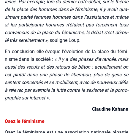
lence. Par exemple, lors du der­nier café-débat, sur le thème
de la place des hommes dans le fémi­nisme, il y avait qua­
si­ment pari­té femmes hommes dans l’assistance et même
si les par­ti­ci­pants hommes n’étaient pas for­cé­ment tous
convain­cus de la place du fémi­nisme, le débat s’est dérou­
lé très serei­ne­ment »
, sou­ligne Loup.
En conclu­sion elle évoque l’évolution de la place du fémi­
nisme dans la socié­té :
« il y a des phases d’avancée, mais
aus­si des reculs et des retours de bâton ; actuel­le­ment on
est plu­tôt dans une phase de libé­ra­tion, plus de gens se
sentent concer­nés et se mobi­lisent, avec de nou­veaux défis
à rele­ver, par exemple la lutte contre le sexisme et la por­no­
gra­phie sur inter­net ».
Clau­dine Kahane
Osez le féminisme
Osez le fémi­nisme est une asso­cia­tion natio­nale répar­tie