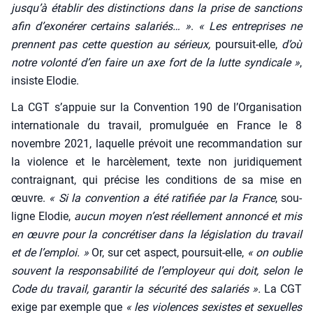
jusqu’à éta­blir des dis­tinc­tions dans la prise de sanc­tions
afin d’exonérer cer­tains sala­riés… »
.
« Les entre­prises ne
prennent pas cette ques­tion au sérieux,
pour­suit-elle,
d’où
notre volon­té d’en faire un axe fort de la lutte syn­di­cale »
,
insiste Elo­die.
La CGT s’appuie sur la Conven­tion 190 de l’Organisation
inter­na­tio­nale du tra­vail, pro­mul­guée en France le 8
novembre 2021, laquelle pré­voit une recom­man­da­tion sur
la vio­lence et le har­cè­le­ment, texte non juri­di­que­ment
contrai­gnant, qui pré­cise les condi­tions de sa mise en
œuvre.
« Si la conven­tion a été rati­fiée par la France
, sou­
ligne Elo­die,
aucun moyen n’est réel­le­ment annon­cé et mis
en œuvre pour la concré­ti­ser dans la légis­la­tion du tra­vail
et de l’emploi. »
Or, sur cet aspect, pour­suit-elle,
« on oublie
sou­vent la res­pon­sa­bi­li­té de l’employeur qui doit, selon le
Code du tra­vail, garan­tir la sécu­ri­té des sala­riés ».
La CGT
exige par exemple que
« les vio­lences sexistes et sexuelles