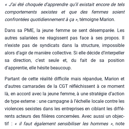
« J’ai été cho­quée d’apprendre qu’il exis­tait encore de tels
com­por­te­ments sexistes et que des femmes soient
confron­tées quo­ti­dien­ne­ment à ça »
, témoigne Marion.
Dans sa PME, la jeune femme se sent désem­pa­rée. Les
autres sala­riées ne réagissent pas face à ses pro­pos. Il
n’existe pas de syn­di­cats dans la struc­ture, impos­sible
alors d’agir de manière col­lec­tive. Si elle décide d’interpeller
sa direc­tion, c’est seule et, du fait de sa posi­tion
d’apprentie, elle hésite beau­coup.
Par­tant de cette réa­li­té dif­fi­cile mais répan­due, Marion et
d’autres cama­rades de la CGT réflé­chissent à ce moment
là, en accord avec la jeune femme, à une stra­té­gie d’action
de type externe : une cam­pagne à l’échelle locale contre les
vio­lences sexistes dans les entre­prises en ciblant les dif­fé­
rents acteurs des filières concer­nées. Avec aus­si un objec­
tif :
« il faut éga­le­ment sen­si­bi­li­ser les hommes »
, note