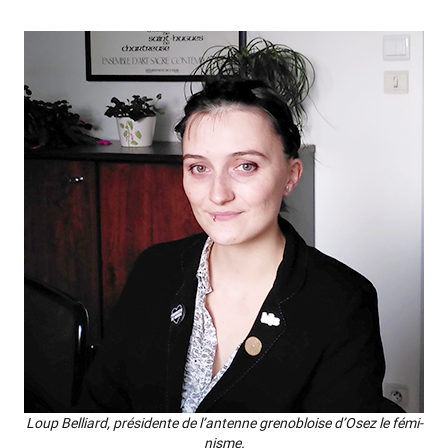
Loup Bel­liard, pré­si­dente de l’antenne gre­no­bloise d’Osez le fémi­
nisme.