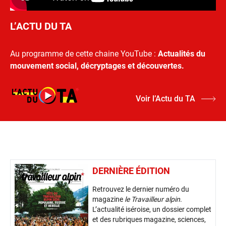
L’ACTU DU TA
Au programme de cette chaine YouTube :
Actualités du
mouvement social, décryptages et découvertes.
Voir l’Actu du TA
DERNIÈRE ÉDITION
Retrouvez le dernier numéro du
magazine
le Travailleur alpin
.
L’actualité iséroise, un dossier complet
et des rubriques magazine, sciences,