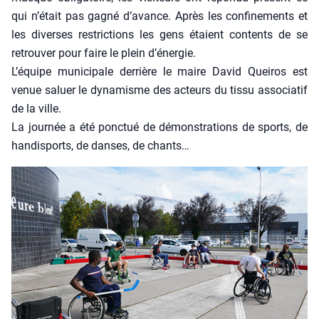
qui n’é­tait pas gagné d’a­vance. Après les confi­ne­ments et
les diverses res­tric­tions les gens étaient contents de se
retrou­ver pour faire le plein d’éner­gie.
L’é­quipe muni­ci­pale der­rière le maire David Quei­ros est
venue saluer le dyna­misme des acteurs du tis­su asso­cia­tif
de la ville.
La jour­née a été ponc­tué de démons­tra­tions de sports, de
han­di­sports, de danses, de chants…