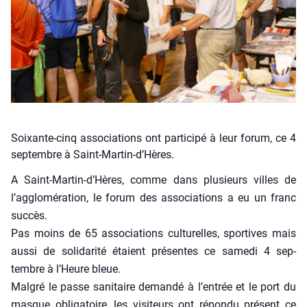
Soixante-cinq associations ont participé à leur forum, ce 4
septembre à Saint-Martin-d’Hères.
A Saint-Mar­tin-d’Hères, comme dans plu­sieurs villes de
l’ag­glo­mé­ra­tion, le forum des asso­cia­tions a eu un franc
suc­cès.
Pas moins de 65 asso­cia­tions cultu­relles, spor­tives mais
aus­si de soli­da­ri­té étaient pré­sentes ce same­di 4 sep­
tembre à l’Heure bleue.
Mal­gré le passe sani­taire deman­dé à l’en­trée et le port du
masque obli­ga­toire, les visi­teurs ont répon­du pré­sent ce