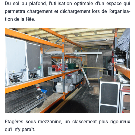
Du sol au pla­fond, l’u­ti­li­sa­tion opti­male d’un espace qui
per­met­tra char­ge­ment et déchar­ge­ment lors de l’or­ga­ni­sa­
tion de la fête.
Éta­gères sous mez­za­nine, un clas­se­ment plus rigou­reux
qu’il n’y paraît.