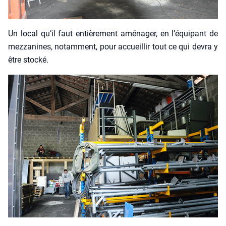
Un local qu’il faut entiè­re­ment amé­na­ger, en l’é­qui­pant de
mez­za­nines, notam­ment, pour accueillir tout ce qui devra y
être sto­cké.