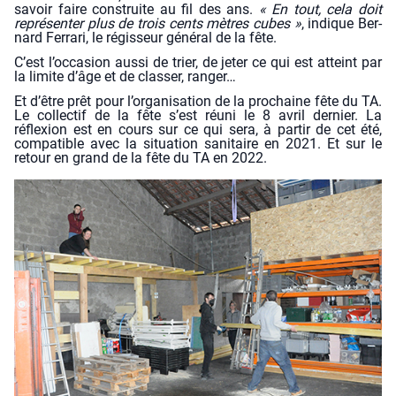
savoir faire construite au fil des ans.
« En tout, cela doit
repré­sen­ter plus de trois cents mètres cubes »
, indique Ber­
nard Fer­ra­ri, le régis­seur géné­ral de la fête.
C’est l’occasion aus­si de trier, de jeter ce qui est atteint par
la limite d’âge et de clas­ser, ran­ger…
Et d’être prêt pour l’organisation de la pro­chaine fête du TA.
Le col­lec­tif de la fête s’est réuni le 8 avril der­nier. La
réflexion est en cours sur ce qui sera, à par­tir de cet été,
com­pa­tible avec la situa­tion sani­taire en 2021. Et sur le
retour en grand de la fête du TA en 2022.