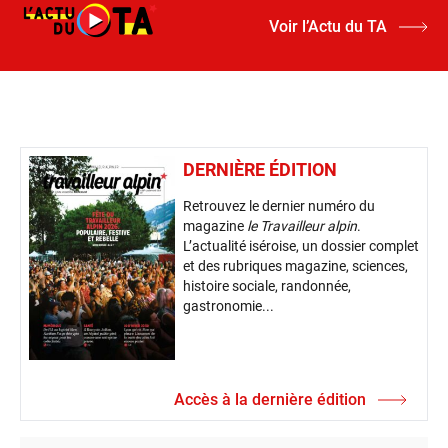
Voir l’Actu du TA
DERNIÈRE ÉDITION
Retrouvez le dernier numéro du
magazine
le Travailleur alpin
.
L’actualité iséroise, un dossier complet
et des rubriques magazine, sciences,
histoire sociale, randonnée,
gastronomie...
Accès à la dernière édition