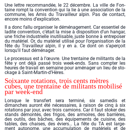
Une lettre recom­man­dée, le 22 décembre. La ville de Fon­
taine rompt la conven­tion qui la lie à une asso­cia­tion de la
com­mune, les Amis du Tra­vailleur alpin. Pas de contact,
encore moins d’explication.
Il a donc fal­lu orga­ni­ser le démé­na­ge­ment. Car essen­tiel de
ladite conven­tion, c’était la mise à dis­po­si­tion d’un han­gar,
une friche indus­trielle inuti­li­sable, juste bonne à entre­po­ser
du maté­riel. Or, du maté­riel uti­li­sé pour l’organisation de la
fête du Tra­vailleur alpin, il y en a. Ce dont on s’aperçoit
lorsqu’il faut démé­na­ger.
Le pro­ces­sus est à l’œuvre. Une tren­taine de mili­tants de la
fête y ont déjà pas­sé trois week-ends. Sans comp­ter les
heures de tra­vail en semaine pour amé­na­ger un lieu de sto­
ckage à Saint-Martin‑d’Hères.
Soixante rota­tions, trois cents mètres
cubes, une tren­taine de mili­tants mobi­li­sé
par week-end
Lorsque le trans­fert sera ter­mi­né, six same­dis et
dimanches auront été néces­saires, à rai­son de cinq à six
rota­tions par jour, avec trois camions. Car il faut sto­ker des
stands démon­tés, des fri­gos, des armoires, des bar­rières,
des outils, des bâches, des équi­pe­ments de cui­sine, des
tables, des chaises, des éviers… La fête du TA est lar­ge­
ment auto­nome, une accu­mu­la­tion de maté­riels et de