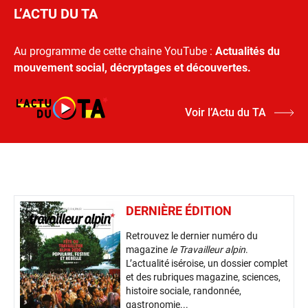
L’ACTU DU TA
Au programme de cette chaine YouTube :
Actualités du
mouvement social, décryptages et découvertes.
Voir l’Actu du TA
DERNIÈRE ÉDITION
Retrouvez le dernier numéro du
magazine
le Travailleur alpin
.
L’actualité iséroise, un dossier complet
et des rubriques magazine, sciences,
histoire sociale, randonnée,
gastronomie...