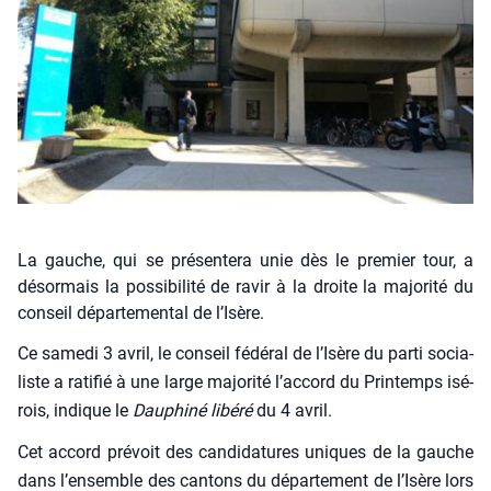
La gauche, qui se présentera unie dès le premier tour, a
désormais la possibilité de ravir à la droite la majorité du
conseil départemental de l’Isère.
Ce same­di 3 avril, le conseil fédé­ral de l’Isère du par­ti socia­
liste a rati­fié à une large majo­ri­té l’accord du Prin­temps isé­
rois, indique le
Dau­phi­né libé­ré
du 4 avril.
Cet accord pré­voit des can­di­da­tures uniques de la gauche
dans l’ensemble des can­tons du dépar­te­ment de l’Isère lors