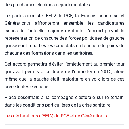
des pro­chaines élec­tions dépar­te­men­tales.
Le par­ti socia­liste, EELV, le PCF, la France insou­mise et
Génération.s affron­te­ront ensemble les can­di­da­tures
issues de l’actuelle majo­ri­té de droite. L’accord pré­voit la
repré­sen­ta­tion de cha­cune des forces poli­tiques de gauche
qui se sont répar­ties les can­di­dats en fonc­tion du poids de
cha­cune des for­ma­tions dans les ter­ri­toires.
Cet accord per­met­tra d’éviter l’émiettement au pre­mier tour
qui avait per­mis à la droite de l’emporter en 2015, alors
même que la gauche était majo­ri­taire en voix lors de ces
pré­cé­dentes élec­tions.
Place désor­mais à la cam­pagne élec­to­rale sur le ter­rain,
dans les condi­tions par­ti­cu­lières de la crise sani­taire.
Les décla­ra­tions d’EELV, du PCF et de Génération.s