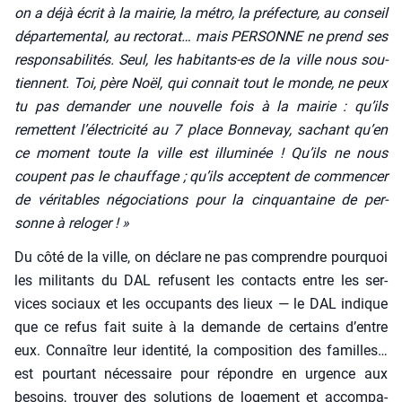
on a déjà écrit à la mai­rie, la métro, la pré­fec­ture, au conseil
dépar­te­men­tal, au rec­to­rat… mais PERSONNE ne prend ses
res­pon­sa­bi­li­tés. Seul, les habi­tants-es de la ville nous sou­
tiennent. Toi, père Noël, qui connait tout le monde, ne peux
tu pas deman­der une nou­velle fois à la mai­rie : qu’ils
remettent l’électricité au 7 place Bon­ne­vay, sachant qu’en
ce moment toute la ville est illu­mi­née ! Qu’ils ne nous
coupent pas le chauf­fage ; qu’ils acceptent de com­men­cer
de véri­tables négo­cia­tions pour la cin­quan­taine de per­
sonne à relo­ger ! »
Du côté de la ville, on déclare ne pas com­prendre pour­quoi
les mili­tants du DAL refusent les contacts entre les ser­
vices sociaux et les occu­pants des lieux — le DAL indique
que ce refus fait suite à la demande de cer­tains d’entre
eux. Connaître leur iden­ti­té, la com­po­si­tion des familles…
est pour­tant néces­saire pour répondre en urgence aux
besoins, trou­ver des solu­tions de loge­ment et accom­pa­