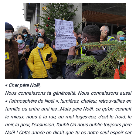
« Cher père Noël,
Nous connais­sons ta géné­ro­si­té. Nous connais­sons aus­si
« l’atmosphère de Noël », lumières, cha­leur, retrou­vailles en
famille ou entre ami-ies…Mais père Noël, ce qu’on connait
le mieux, nous à la rue, au mal logés-ées, c’est le froid, le
noir, la peur, l’exclusion, l’oubli.On nous oublie tou­jours père
Noël ! Cette année on dirait que tu es notre seul espoir car