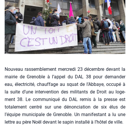
Nou­veau ras­sem­ble­ment mer­cre­di 23 décembre devant la
mai­rie de Gre­noble à l’appel du DAL 38 pour deman­der
eau, élec­tri­ci­té, chauf­fage au squat de l’Abbaye, occu­pé à
la suite d’une inter­ven­tion des mili­tants de Droit au loge­
ment 38. Le com­mu­ni­qué du DAL remis à la presse est
tota­le­ment cen­tré sur une dénon­cia­tion de six élus de
l’équipe muni­ci­pale de Gre­noble. Un mani­fes­tant a lu une
lettre au père Noël devant le sapin ins­tal­lé à l’hôtel de ville.