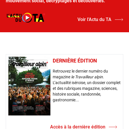
mouvement social, décryptages et découvertes.
Voir l’Actu du TA
DERNIÈRE ÉDITION
Retrouvez le dernier numéro du
magazine
le Travailleur alpin
.
L’actualité iséroise, un dossier complet
et des rubriques magazine, sciences,
histoire sociale, randonnée,
gastronomie...
Accès à la dernière édition