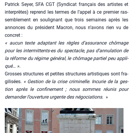
Patrick Seyer, SFA CGT (Syn­di­cat fran­çais des artistes et
inter­prètes) reprend les termes de l’appel à ce pre­mier ras­
sem­ble­ment en sou­li­gnant que trois semaines après les
annonces du pré­sident Macron, nous n’avons rien vu de
concret :
« aucun texte adap­tant les règles d’assurance chô­mage
pour les inter­mit­tents-es du spec­tacle, pas d’annulation de
la réforme du régime géné­ral, le chô­mage par­tiel peu appli­
qué… ».
Grosses struc­tures et petites struc­tures artis­tiques sont fra­
gi­li­sées.
« Ges­tion de la crise cri­mi­nelle. Incu­rie de la ges­
tion après le confi­ne­ment ; nous sommes réunis pour
deman­der l’ouverture urgente des négo­cia­tions
. »