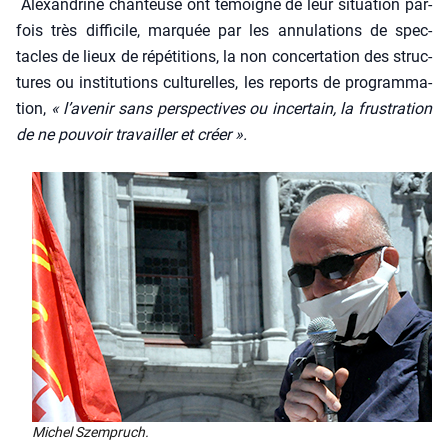
Alexan­drine chan­teuse ont témoi­gné de leur situa­tion par­
fois très dif­fi­cile, mar­quée par les annu­la­tions de spec­
tacles de lieux de répé­ti­tions, la non concer­ta­tion des struc­
tures ou ins­ti­tu­tions cultu­relles, les reports de pro­gram­ma­
tion,
« l’avenir sans pers­pec­tives ou incer­tain, la frus­tra­tion
de ne pou­voir tra­vailler et créer ».
Michel Szem­pruch.