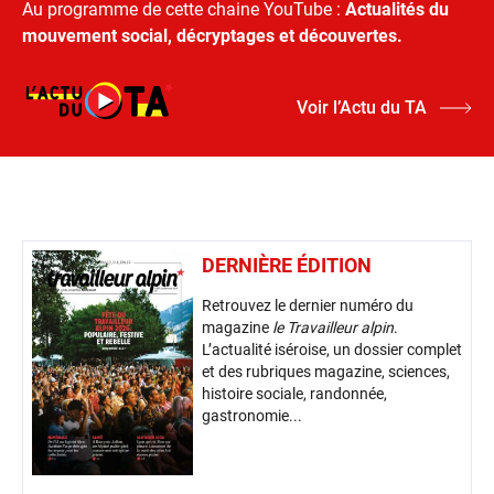
Au programme de cette chaine YouTube :
Actualités du
mouvement social, décryptages et découvertes.
Voir l’Actu du TA
DERNIÈRE ÉDITION
Retrouvez le dernier numéro du
magazine
le Travailleur alpin
.
L’actualité iséroise, un dossier complet
et des rubriques magazine, sciences,
histoire sociale, randonnée,
gastronomie...