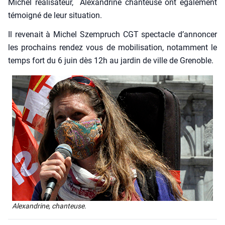
Michel réa­li­sa­teur, Alexan­drine chan­teuse ont éga­le­ment
témoi­gné de leur situa­tion.
Il reve­nait à Michel Szem­pruch CGT spec­tacle d’annoncer
les pro­chains ren­dez vous de mobi­li­sa­tion, notam­ment le
temps fort du 6 juin dès 12h au jar­din de ville de Gre­noble.
Alexan­drine, chan­teuse.