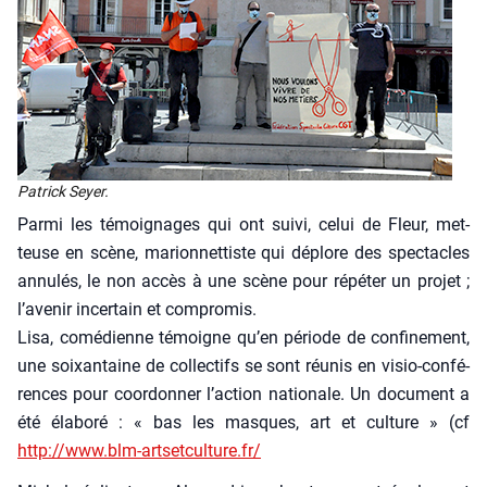
Patrick Seyer.
Par­mi les témoi­gnages qui ont sui­vi, celui de Fleur, met­
teuse en scène, marion­net­tiste qui déplore des spec­tacles
annu­lés, le non accès à une scène pour répé­ter un pro­jet ;
l’avenir incer­tain et com­pro­mis.
Lisa, comé­dienne témoigne qu’en période de confi­ne­ment,
une soixan­taine de col­lec­tifs se sont réunis en visio-confé­
rences pour coor­don­ner l’action natio­nale. Un docu­ment a
été éla­bo­ré : « bas les masques, art et culture » (cf
http://www.blm-artsetculture.fr/