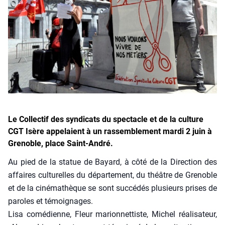
Le Collectif des syndicats du spectacle et de la culture
CGT Isère appelaient à un rassemblement mardi 2 juin à
Grenoble, place Saint-André.
Au pied de la sta­tue de Bayard, à côté de la Direc­tion des
affaires cultu­relles du dépar­te­ment, du théâtre de Gre­noble
et de la ciné­ma­thèque se sont suc­cé­dés plu­sieurs prises de
paroles et témoi­gnages.
Lisa comé­dienne, Fleur marion­net­tiste, Michel réa­li­sa­teur,