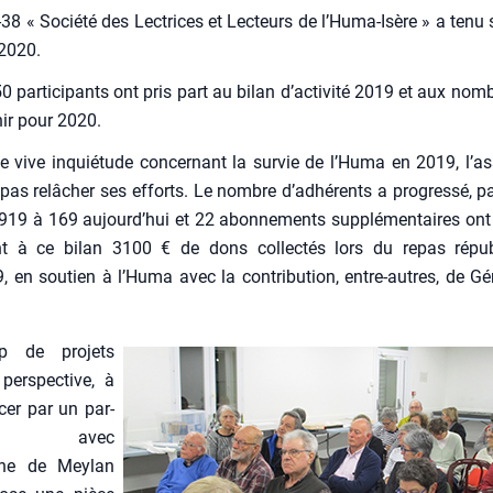
8 « Socié­té des Lec­trices et Lec­teurs de l’Huma-Isère » a tenu
 2020.
0 par­ti­ci­pants ont pris part au bilan d’activité 2019 et aux nom­
nir pour 2020.
 vive inquié­tude concer­nant la sur­vie de l’Huma en 2019, l’a
pas relâ­cher ses efforts. Le nombre d’adhérents a pro­gres­sé, p
19 à 169 aujourd’hui et 22 abon­ne­ments sup­plé­men­taires ont 
nt à ce bilan 3100 € de dons col­lec­tés lors du repas répu­bl
 en sou­tien à l’Hu­ma avec la contri­bu­tion, entre-autres, de G
p de pro­jets
ers­pec­tive, à
cer par un par­
­riat avec
ne de Mey­lan