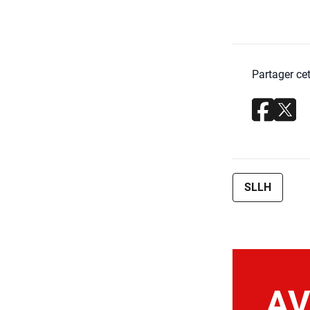
Partager cet
SLLH
AV