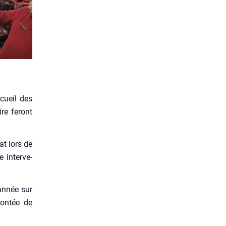
accueil des
re feront
at lors de
 inter­ve­
année sur
on­tée de