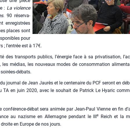
pose une pièce
re :
La vio­lence
es
. 90 réser­va­
t enre­gis­trées
ues places sont
s­po­nibles pour
s ; l’entrée est à 17€.
­té des trans­ports publics, l’énergie face à sa pri­va­ti­sa­tion, l’
, les médias, les nou­veaux modes de consom­ma­tion ali­men­tai
 soi­rées-débats.
du jour­nal de Jean Jau­rès et le cen­te­naire du PCF seront en déb
u TA en juin 2020, avec le sou­hait de Patrick Le Hya­ric comme
e confé­rence-débat sera ani­mée par Jean-Paul Vienne en fin d’
e
­tance au nazisme en Alle­magne pen­dant le III
Reich et la m
 droite en Europe de nos jours.