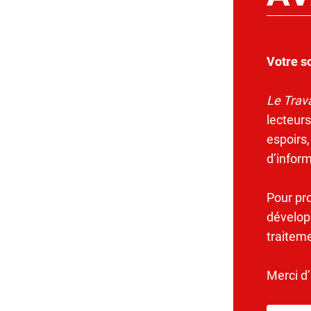
Votre s
Le Trava
lecteurs
espoirs,
d’infor
Pour pr
dévelop
traitem
Merci d