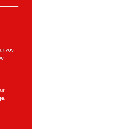
ur vos
se
ur
ge
.