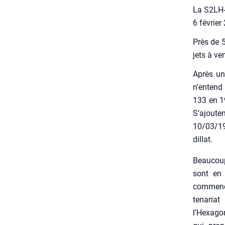
La S2LH-3
6 février
Près de 5
jets à ve
Après une
n’entend 
133 en 19
S’ajoute
10/03/19,
dillat.
Beau­cou
sont en p
com­men­
te­na
l’Hexago