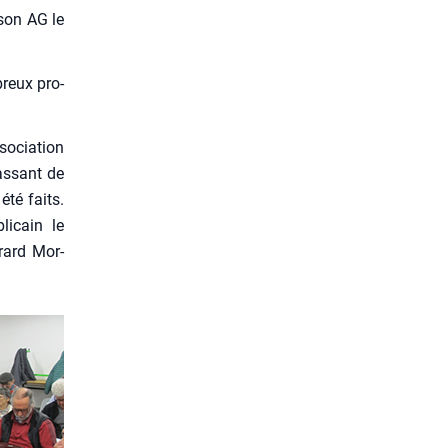
 son AG le
breux pro­
ssociation
as­sant de
été faits.
i­cain le
érard Mor­