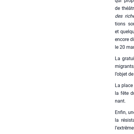
qui pro­
de théât
des rich
tions son
et quelq
encore di
le 20 mar
La gra­tui
migrants
l’objet de
La place 
la fête d
nant.
Enfin, un
la résis
l’extrême