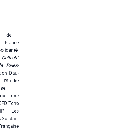
el de :
n France
i­da­ri­té
u
Col­lec­tif
la Pales­
­tion Dau­
 l’Amitié
ise,
pour une
CFD-Terre
IIP, Les
oli­da­ri­
Fran­çaise