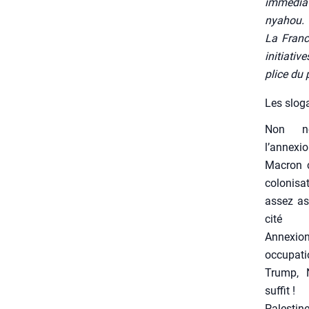
immé­dia­
nya­hou.
La France
ini­tia­t
plice du 
Les slo­g
Non 
l’annexi
Macron c
colo­ni­s
assez as
ci­té
Annexion,
occu­pa­t
Trump, N
suf­fit !
Pales­tine