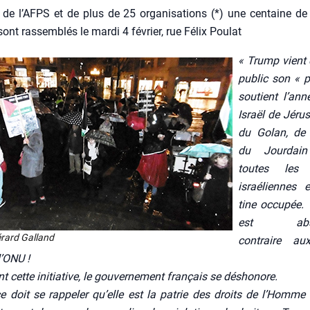
 de l’AFPS et de plus de 25 orga­ni­sa­tions (*) une cen­taine de
ont ras­sem­blés le mar­di 4 février, rue Félix Pou­lat
« Trump vient 
public son « p
sou­tient l’an
Israël de Jéru­s
du Golan, de l
du Jour­dai
toutes les c
israé­liennes 
tine occu­pée.
est abso­
rard Gal­land
contraire aux
’O­NU !
 cette ini­tia­tive, le gou­ver­ne­ment fran­çais se désho­nore.
 doit se rap­pe­ler qu’elle est la patrie des droits de l’Homme 