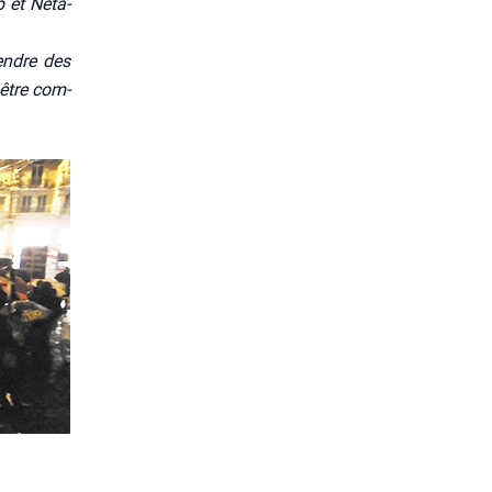
p et Neta­
rendre des
 être com­