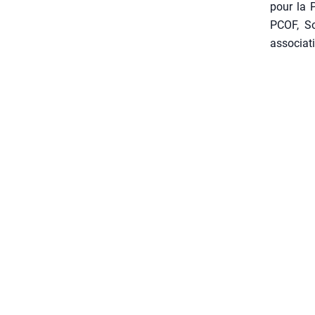
pour la 
PCOF, So
asso­cia­t