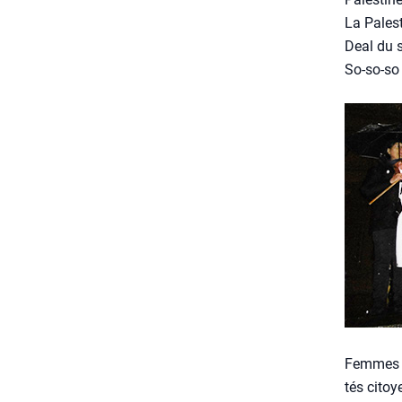
La Pales­t
Deal du s
So-so-so s
Femmes en
tés citoy