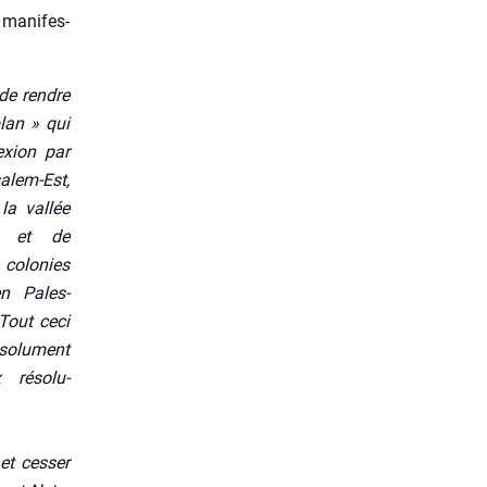
 mani­fes­
de rendre
lan » qui
nexion par
a­lem-Est,
a val­lée
n et de
olo­nies
en Pales­
 Tout ceci
lu­ment
 réso­lu­
et ces­ser