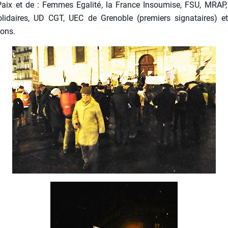
Paix et de : Femmes Ega­li­té, la France Insou­mise, FSU, MRAP,
li­daires, UD CGT, UEC de Gre­noble (pre­miers signa­taires) et
ions.