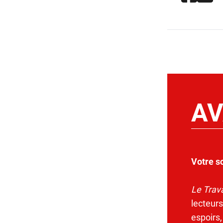
AV
Votre s
Le Trava
lecteurs
espoirs,