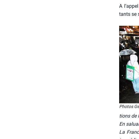
A l’appel
tants se s
Pho­tos Gé
tions de l
En saluant
La France