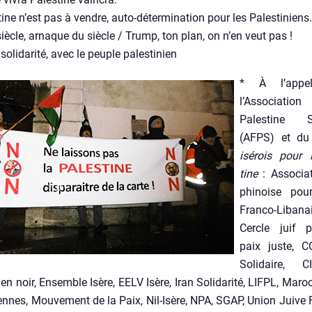
ine n’est pas à vendre, auto-déter­mi­na­tion pour les Pales­ti­niens.
iècle, arnaque du siècle / Trump, ton plan, on n’en veut pas !
oli­da­ri­té, avec le peuple pales­ti­nien
* À l’app
l’Associatio
Pales­tine Sol
(AFPS) et d
isé­rois pour 
tine
: Asso­cia
phi­noise pour
Fran­co-Liba­na
Cercle juif 
paix juste, C
Soli­daire, C
 noir, Ensemble Isère, EELV Isère, Iran Soli­da­ri­té, LIFPL, Maroc S
ennes, Mou­ve­ment de la Paix, Nil-Isère, NPA, SGAP, Union Juive 