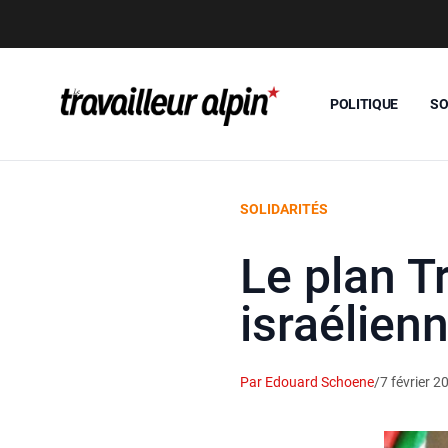
POLITIQUE
SO
SOLIDARITÉS
Le plan T
israélien
Par Edouard Schoene
/
7 février 2