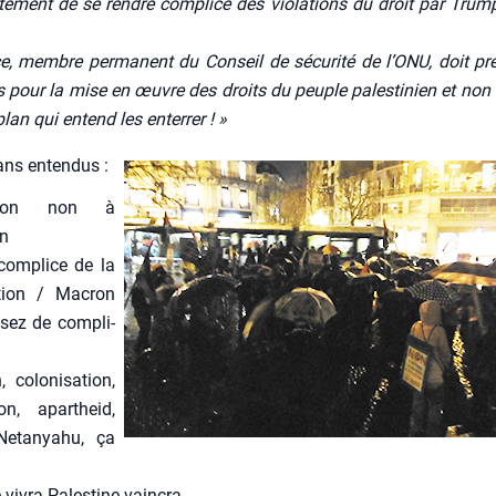
te­ment de se rendre com­plice des vio­la­tions du droit par Trum
, membre per­ma­nent du Conseil de sécu­ri­té de l’O­NU, doit p
ives pour la mise en œuvre des droits du peuple pales­ti­nien et non
plan qui entend les enter­rer ! »
ans enten­dus :
non non à
on
om­plice de la
a­tion / Macron
sez de com­pli­
 colo­ni­sa­tion,
ion, apar­theid,
eta­nya­hu, ça
 vivra Pales­tine vain­cra.