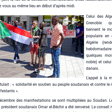
ez vous au même lieu en début d’après midi.
Celui des Algé
Gre­noble q
tiennent le mo
popu­laire en
Algé­rie (ren
heb­do­ma­dai
quelques moi
noble) et celu
da­nais.
L’appel à la ma
itulait : « soli­da­ri­té en sou­tien au peuple sou­da­nais et contre l
fes­tants ».
cembre des mani­fes­ta­tions se sont mul­ti­pliées au Sou­dan. L
e pré­sident sou­da­nais Omar el-Béchir a été ren­ver­sé. Le conseil m