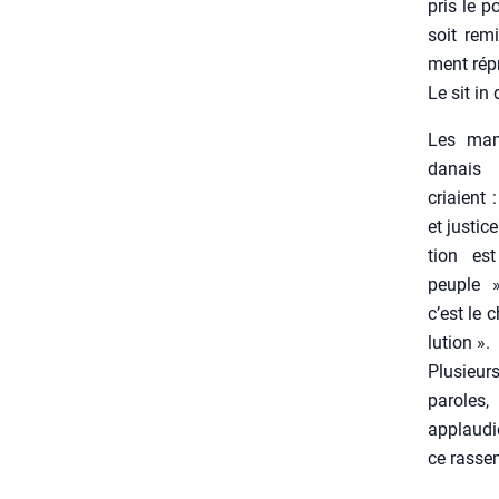
pris le po
soit remi
ment répr
Le sit in
Les mani
da­nais
criaient :
et jus­tice
tion es
peuple »
c’est le 
lu­tion ».
Plu­sie
paroles
applau­d
ce ras­sem