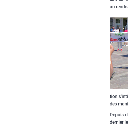
au ren­d
tion s’int
des mani­
Depuis dé
der­nier l