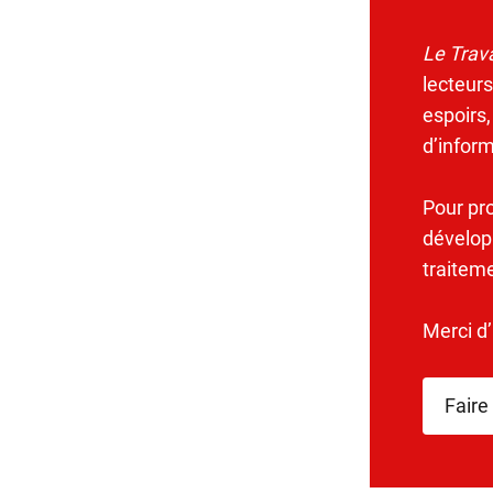
Le Trava
lecteurs
espoirs,
d’infor
Pour pr
dévelop
traitem
Merci d
Faire