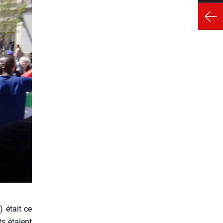
 était ce
nts étaient