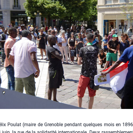
lix Pou­lat (maire de Gre­noble pen­dant quelques mois en 1896)
juin, la rue de la soli­da­ri­té inter­na­tio­nale. Deux ras­sem­ble­me