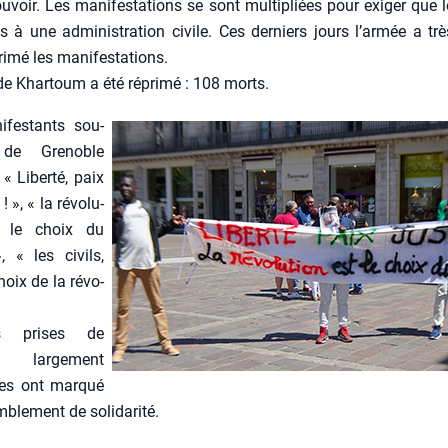
u­voir. Les mani­fes­ta­tions se sont mul­ti­pliées pour exi­ger que l
s à une admi­nis­tra­tion civile. Ces der­niers jours l’armée a trè
i­mé les mani­fes­ta­tions.
 de Khar­toum a été répri­mé : 108 morts.
­fes­tants sou­
 de Gre­noble
 « Liber­té, paix
 ! », « la révo­lu­
t le choix du
, « les civils,
choix de la révo­
urs prises de
, lar­ge­ment
ies ont mar­qué
­ble­ment de soli­da­ri­té.