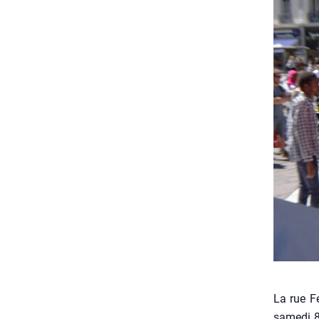
La rue Fé
same­di 8 