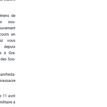
­riens de
ui sou­
u­ve­ment
 cours en
­dez vous
re depuis
s à Gre­
i des Sou­
ni­fes­ta­
e mas­sacre
e 11 avril
ili­taire a