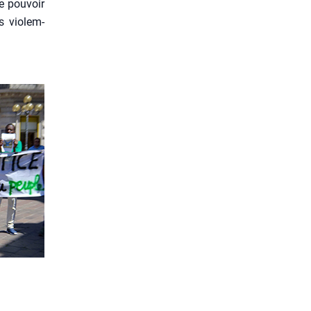
e pou­voir
s vio­lem­