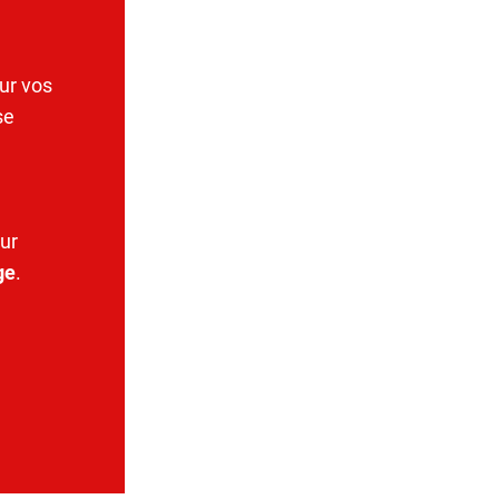
ur vos
se
ur
ge
.