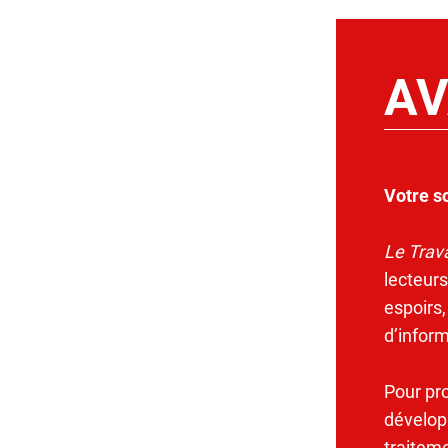
AV
Votre s
Le Trava
lecteurs
espoirs,
d’infor
Pour pr
dévelop
traitem