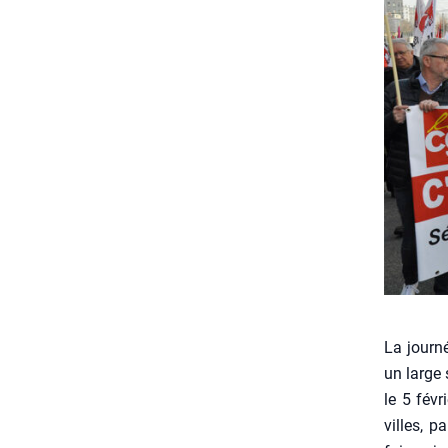
La jour­n
un large 
le 5 févr
villes, p