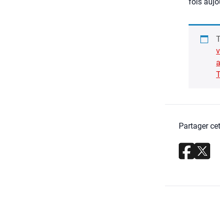
fois aujou
T
v
a
T
Partager cet