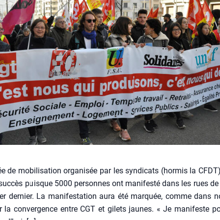
ée de mobi­li­sa­tion orga­ni­sée par les syn­di­cats (hor­mis la CFD
suc­cès puisque 5000 per­sonnes ont mani­fes­té dans les rues de
ier der­nier. La mani­fes­ta­tion aura été mar­quée, comme dans
ar la conver­gence entre CGT et gilets jaunes. « Je mani­feste p