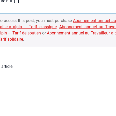
rd’­hui. […]
o access this post, you must pur­chase
Abon­ne­ment annuel au
ailleur alpin — Tarif clas­sique
,
Abon­ne­ment annuel au Tra­vai
lpin — Tarif de sou­tien
or
Abon­ne­ment annuel au Tra­vailleur al
arif soli­daire
.
 article