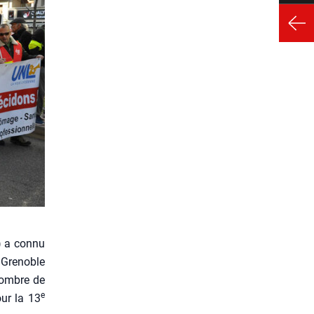
T) a connu
 Gre­noble
 nombre de
e
our la 13