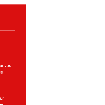
ur vos
se
ur
ge
.