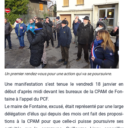
Un pre­mier ren­dez-vous pour une action qui va se pour­suivre.
Une mani­fes­ta­tion s’est tenue le ven­dre­di 18 jan­vier en
début d’après midi devant les bureaux de la CPAM de Fon­
taine à l’appel du PCF.
Le maire de Fon­taine, excu­sé, était repré­sen­té par une large
délé­ga­tion d’élus qui depuis des mois ont fait des pro­po­si­
tions à la CPAM pour que celle-ci puisse pour­suivre ses