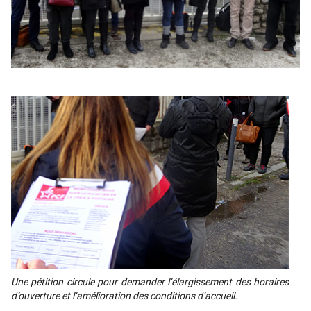
Une péti­tion cir­cule pour deman­der l’é­lar­gis­se­ment des horaires
d’ou­ver­ture et l’a­mé­lio­ra­tion des condi­tions d’ac­cueil.