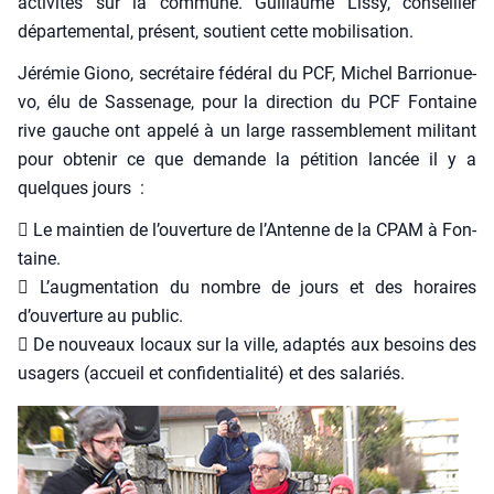
acti­vi­tés sur la com­mune. Guillaume Lis­sy, conseiller
dépar­te­men­tal, pré­sent, sou­tient cette mobi­li­sa­tion.
Jéré­mie Gio­no, secré­taire fédé­ral du PCF, Michel Bar­rio­nue­
vo, élu de Sas­se­nage, pour la direc­tion du PCF Fon­taine
rive gauche ont appe­lé à un large ras­sem­ble­ment mili­tant
pour obte­nir ce que demande la péti­tion lan­cée il y a
quelques jours :
 Le main­tien de l’ouverture de l’Antenne de la CPAM à Fon­
taine.
 L’augmentation du nombre de jours et des horaires
d’ouverture au public.
 De nou­veaux locaux sur la ville, adap­tés aux besoins des
usa­gers (accueil et confi­den­tia­li­té) et des sala­riés.