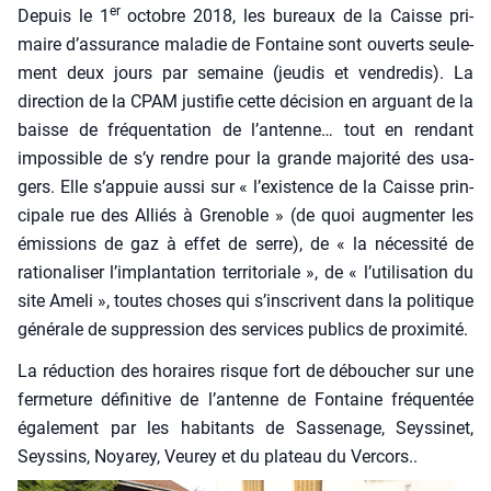
er
Depuis le 1
octobre 2018, les bureaux de la Caisse pri­
maire d’as­su­rance mala­die de Fon­taine sont ouverts seule­
ment deux jours par semaine (jeu­dis et ven­dre­dis). La
direc­tion de la CPAM jus­ti­fie cette déci­sion en arguant de la
baisse de fré­quen­ta­tion de l’an­tenne… tout en ren­dant
impos­sible de s’y rendre pour la grande majo­ri­té des usa­
gers. Elle s’ap­puie aus­si sur « l’exis­tence de la Caisse prin­
ci­pale rue des Alliés à Gre­noble » (de quoi aug­men­ter les
émis­sions de gaz à effet de serre), de « la néces­si­té de
ratio­na­li­ser l’im­plan­ta­tion ter­ri­to­riale », de « l’utilisation du
site Ame­li », toutes choses qui s’ins­crivent dans la poli­tique
géné­rale de sup­pres­sion des ser­vices publics de proxi­mi­té.
La réduc­tion des horaires risque fort de débou­cher sur une
fer­me­ture défi­ni­tive de l’antenne de Fon­taine fré­quen­tée
éga­le­ment par les habi­tants de Sas­se­nage, Seys­si­net,
Seys­sins, Noya­rey, Veu­rey et du pla­teau du Ver­cors..