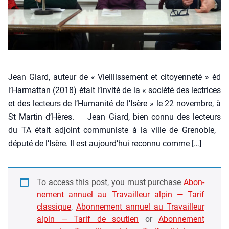
Jean Giard, auteur de « Vieillis­se­ment et citoyen­ne­té » éd
l’Harmattan (2018) était l’invité de la « socié­té des lec­trices
et des lec­teurs de l’Humanité de l’Isère » le 22 novembre, à
St Mar­tin d’Hères. Jean Giard, bien connu des lec­teurs
du TA était adjoint com­mu­niste à la ville de Gre­noble,
dépu­té de l’Isère. Il est aujourd’hui recon­nu comme […]
To access this post, you must pur­chase
Abon­
ne­ment annuel au Tra­vailleur alpin — Tarif
clas­sique
,
Abon­ne­ment annuel au Tra­vailleur
alpin — Tarif de sou­tien
or
Abon­ne­ment