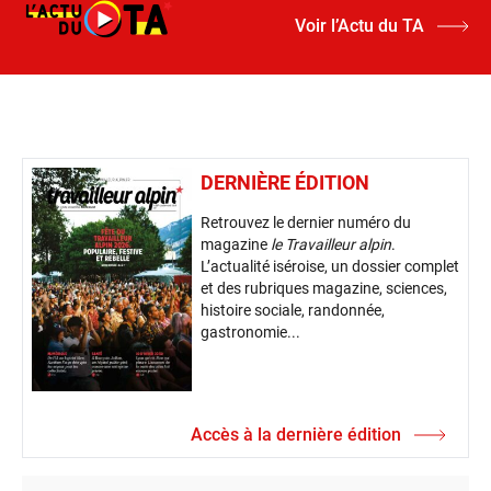
Voir l’Actu du TA
DERNIÈRE ÉDITION
Retrouvez le dernier numéro du
magazine
le Travailleur alpin
.
L’actualité iséroise, un dossier complet
et des rubriques magazine, sciences,
histoire sociale, randonnée,
gastronomie...
Accès à la dernière édition