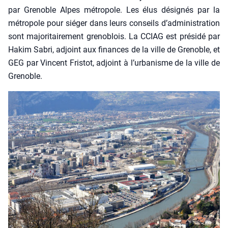
par Gre­noble Alpes métro­pole. Les élus dési­gnés par la
métro­pole pour sié­ger dans leurs conseils d’administration
sont majo­ri­tai­re­ment gre­no­blois. La CCIAG est pré­si­dé par
Hakim Sabri, adjoint aux finances de la ville de Gre­noble, et
GEG par Vincent Fris­tot, adjoint à l’urbanisme de la ville de
Gre­noble.