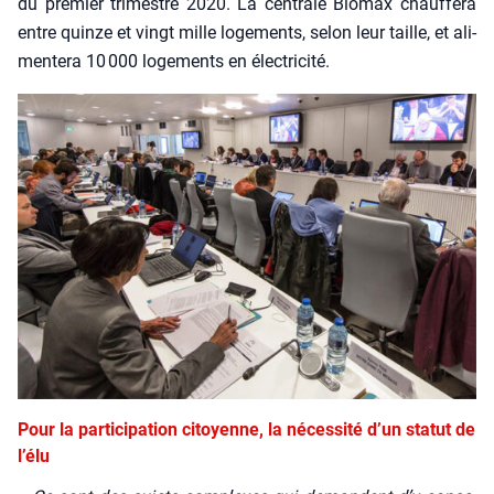
du pre­mier tri­mestre 2020. La cen­trale Bio­max chauf­fe­ra
entre quinze et vingt mille loge­ments, selon leur taille, et ali­
men­te­ra 10 000 loge­ments en élec­tri­ci­té.
Pour la participation citoyenne, la nécessité d’un statut de
l’élu