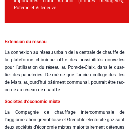
impor­tantes étant Atha­nor (ordures ména­gères),
Poterne et Vil­le­neuve.
Extension du réseau
La connexion au réseau urbain de la cen­trale de chauffe de
la pla­te­forme chi­mique offre des pos­si­bi­li­tés nou­velles
pour l’utilisation du réseau au Pont-de-Claix, dans le quar­
tier des pape­te­ries. De même que l’ancien col­lège des Iles
de Mars, aujourd’hui bâti­ment com­mu­nal, pour­rait être rac­
cor­dé au réseau de chauffe.
Sociétés d’économie mixte
La Com­pa­gnie de chauf­fage inter­com­mu­nale de
l’agglomération gre­no­bloise et Gre­noble élec­tri­ci­té gaz sont
deux socié­tés d’économie mixtes majo­ri­tai­re­ment déte­nues