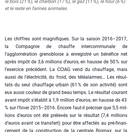
le bois (21 %), le charbon (17 %), le gaz (11 %), le fioul (6 %)
et le reste en farines animales.
Les chiffres sont magni­fiques. Sur la sai­son 2016–2017,
la Com­pa­gnie de chauffe inter­com­mu­nale de
l’agglomération gre­no­bloise a enre­gis­tré un béné­fice net
après impôt de 3,6 mil­lions d’euros, en hausse de 50 % sur
l’exercice pré­cé­dent. La CCIAG vend du chauf­fage, mais
aus­si de l’électricité, du froid, des téléa­larmes… Les résul­
tats du seul chauf­fage urbain (61 % de son acti­vi­té) sont
eux aus­si cou­leur de grand beau temps. Le résul­tat cou­rant
avant impôt s’établit à 1,9 mil­lion d’euros, en hausse de 43
% sur l’hiver 2015–2016. Encore faut-il pré­ci­ser que 5,5 mil­
lions d’euros ont été pré­le­vés sur le résul­tat (7,4 mil­lions
d’euros avant ce trans­fert) pour être affec­tés au pré-finan­
ce­ment de la construc­tion de la cen­trale Bio­max, sur la