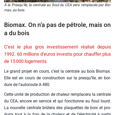
À la Presqu’île, la cen­trale au fioul du CEA sera rem­pla­cée par Bio­
max, au bois.
Biomax. On n’a pas de pétrole, mais on
a du bois
C’est le plus gros investissement réalisé depuis
1992. 60 millions d’euros investis pour chauffer plus
de 15 000 logements.
Le grand pro­jet en cours, c’est la cen­trale au bois Bio­max.
Elle est en cours de construc­tion sur la presqu’île, en bor­
dure de l’autoroute A 480.
Cette uni­té de pro­duc­tion de cha­leur rem­pla­ce­ra la cen­trale
du CEA, encore en ser­vice et qui fonc­tionne au fioul lourd.
La nou­velle cen­trale brû­le­ra des pla­quettes de bois et pro­
dui­ra tout à la fois de la cha­leur et de l’électricité à par­tir