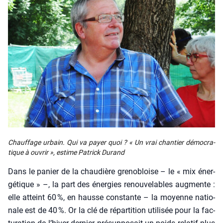
Chauf­fage urbain. Qui va payer quoi ? « Un vrai chan­tier démo­cra­
tique à ouvrir »
, estime Patrick Durand
Dans le panier de la chau­dière gre­no­bloise – le « mix éner­
gé­tique » –, la part des éner­gies renou­ve­lables aug­mente :
elle atteint 60 %, en hausse constante – la moyenne natio­
nale est de 40 %. Or la clé de répar­ti­tion uti­li­sée pour la fac­