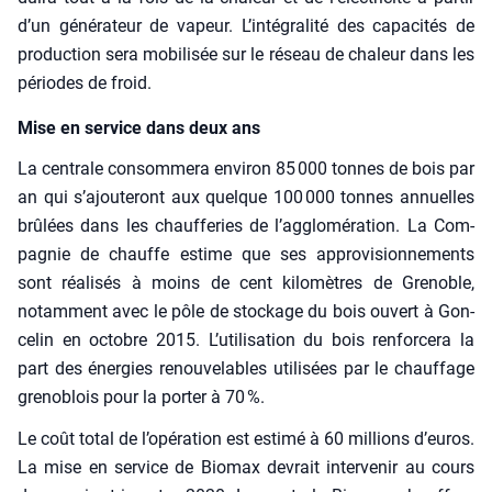
d’un géné­ra­teur de vapeur. L’intégralité des capa­ci­tés de
pro­duc­tion sera mobi­li­sée sur le réseau de cha­leur dans les
périodes de froid.
Mise en service dans deux ans
La cen­trale consom­me­ra envi­ron 85 000 tonnes de bois par
an qui s’ajouteront aux quelque 100 000 tonnes annuelles
brû­lées dans les chauf­fe­ries de l’agglomération. La Com­
pa­gnie de chauffe estime que ses appro­vi­sion­ne­ments
sont réa­li­sés à moins de cent kilo­mètres de Gre­noble,
notam­ment avec le pôle de sto­ckage du bois ouvert à Gon­
ce­lin en octobre 2015. L’utilisation du bois ren­for­ce­ra la
part des éner­gies renou­ve­lables uti­li­sées par le chauf­fage
gre­no­blois pour la por­ter à 70 %.
Le coût total de l’opération est esti­mé à 60 mil­lions d’euros.
La mise en ser­vice de Bio­max devrait inter­ve­nir au cours