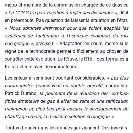
métro et membre de la com­mis­sion char­gée de ce dos­sier.
« La CCIAG n’a pas voca­tion à régler des divi­dendes »
, dit-il
en pré­am­bule. Pas ques­tion de lais­ser la situa­tion en l’état.
« Nous sommes inter­ve­nus pour que soient adap­tés les
sys­tèmes de fac­tu­ra­tion à l’heureuse évo­lu­tion du mix
éner­gé­tique »
, pré­cise-t-il. Adap­ta­tion en cours, même si le
règne de la tech­no­cra­tie per­met dif­fi­ci­le­ment au citoyen de
contrô­ler cette évo­lu­tion. Le R1uve, le R1b… des for­mules à
trois fac­teurs avec déno­mi­na­teurs…
Les enjeux à venir sont pour­tant consi­dé­rables.
« Les élus
com­mu­nistes pour­suivent un double objec­tif
, com­mente
Patrick Durand,
la pour­suite de la réduc­tion des com­bus­
tibles émet­teurs de gaz à effet de serre et une tari­fi­ca­tion
main­te­nue au plus bas pour assu­rer le déve­lop­pe­ment du
chauf­fage urbain, la meilleure solu­tion éco­lo­gique. »
Tout va bou­ger dans les années qui viennent. Des inves­tis­