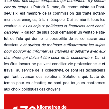
« Ce sont des sujets com­plexes qui demandent d’y consa­
crer du temps. »
Patrick Durand, élu com­mu­niste au Pont-
de-Claix, est membre de la com­mis­sion qui traite notam­
ment des éner­gies, à la métro­pole. Qui se réunit tous les
ven­dre­dis.
« Les enjeux poli­tiques et finan­ciers sont consi­
dé­rables. »
Rai­son de plus pour deman­der un véri­table sta­
tut de l’élu qui donne la pos­si­bi­li­té de se consa­crer aux
dos­siers
« et sur­tout de maî­tri­ser suf­fi­sam­ment les sujets
pour pou­voir en infor­mer les citoyens et débattre avec eux
des choix qui doivent être ceux de la col­lec­ti­vi­té ».
Car si
les élus locaux ne peuvent conci­lier vie pro­fes­sion­nelle et
tra­vail au ser­vice de la col­lec­ti­vi­té, ce sont les tech­ni­ciens
qui font avan­cer des solu­tions. Solu­tions qui, faute de
temps pour en débattre, ne sont pas tou­jours conformes
aux choix poli­tiques des citoyens.
kilo­mètres de