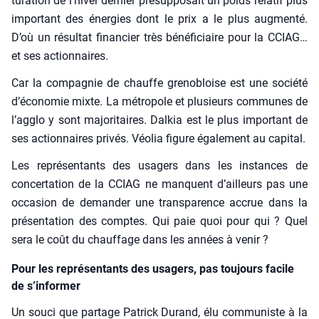
tu­ra­tion de l’hiver der­nier pré­sup­po­sait un poids rela­tif plus
impor­tant des éner­gies dont le prix a le plus aug­men­té.
D’où un résul­tat finan­cier très béné­fi­ciaire pour la CCIAG…
et ses action­naires.
Car la com­pa­gnie de chauffe gre­no­bloise est une socié­té
d’économie mixte. La métro­pole et plu­sieurs com­munes de
l’agglo y sont majo­ri­taires. Dal­kia est le plus impor­tant de
ses action­naires pri­vés. Véo­lia figure éga­le­ment au capi­tal.
Les repré­sen­tants des usa­gers dans les ins­tances de
concer­ta­tion de la CCIAG ne manquent d’ailleurs pas une
occa­sion de deman­der une trans­pa­rence accrue dans la
pré­sen­ta­tion des comptes. Qui paie quoi pour qui ? Quel
sera le coût du chauf­fage dans les années à venir ?
Pour les représentants des usagers, pas toujours facile
de s’informer
Un sou­ci que par­tage Patrick Durand, élu com­mu­niste à la