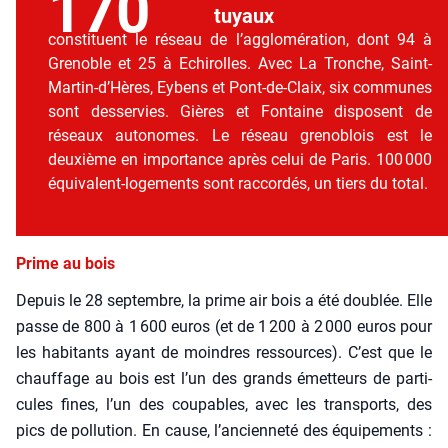
170
tuyaux
consti­tuent le réseau de l’agglomération, dont 94 à
Gre­noble et 25 à Echi­rolles. Avec La Tronche, Saint-
Martin‑d’Hères, Eybens et Pont-de-Claix, six com­munes
sont des­ser­vies. Gières et Fon­taine dis­posent de
réseaux auto­nomes. Le réseau gre­no­blois est le
deuxième en impor­tance après celui de Paris. 100 000
équi­valent-loge­ments sont rac­cor­dés, un tiers du total.
Prime au bois
Depuis le 28 sep­tembre, la prime air bois a été dou­blée. Elle
passe de 800 à 1 600 euros (et de 1 200 à 2 000 euros pour
les habi­tants ayant de moindres res­sources). C’est que le
chauf­fage au bois est l’un des grands émet­teurs de par­ti­
cules fines, l’un des cou­pables, avec les trans­ports, des
pics de pol­lu­tion. En cause, l’ancienneté des équi­pe­ments :