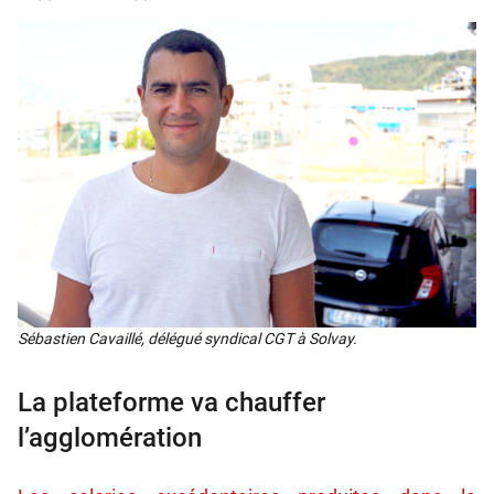
Sébas­tien Cavaillé, délé­gué syn­di­cal CGT à Sol­vay.
La plateforme va chauffer
l’agglomération