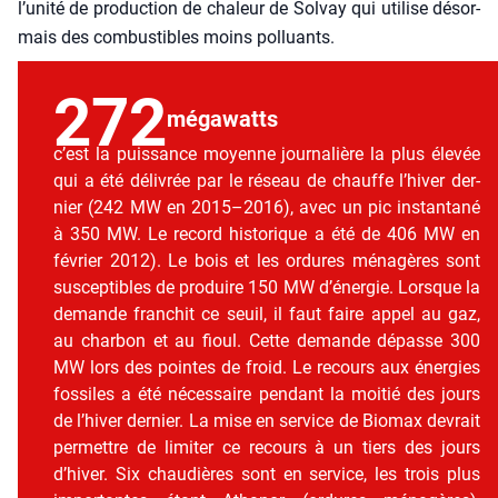
l’unité de pro­duc­tion de cha­leur de Sol­vay qui uti­lise désor­
mais des com­bus­tibles moins pol­luants.
272
méga­watts
c’est la puis­sance moyenne jour­na­lière la plus éle­vée
qui a été déli­vrée par le réseau de chauffe l’hiver der­
nier (242 MW en 2015–2016), avec un pic ins­tan­ta­né
à 350 MW. Le record his­to­rique a été de 406 MW en
février 2012). Le bois et les ordures ména­gères sont
sus­cep­tibles de pro­duire 150 MW d’énergie. Lorsque la
demande fran­chit ce seuil, il faut faire appel au gaz,
au char­bon et au fioul. Cette demande dépasse 300
MW lors des pointes de froid. Le recours aux éner­gies
fos­siles a été néces­saire pen­dant la moi­tié des jours
de l’hiver der­nier. La mise en ser­vice de Bio­max devrait
per­mettre de limi­ter ce recours à un tiers des jours
d’hiver. Six chau­dières sont en ser­vice, les trois plus