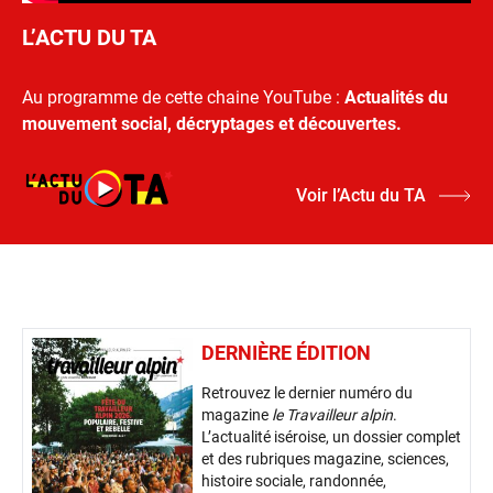
L’ACTU DU TA
Au programme de cette chaine YouTube :
Actualités du
mouvement social, décryptages et découvertes.
Voir l’Actu du TA
DERNIÈRE ÉDITION
Retrouvez le dernier numéro du
magazine
le Travailleur alpin
.
L’actualité iséroise, un dossier complet
et des rubriques magazine, sciences,
histoire sociale, randonnée,