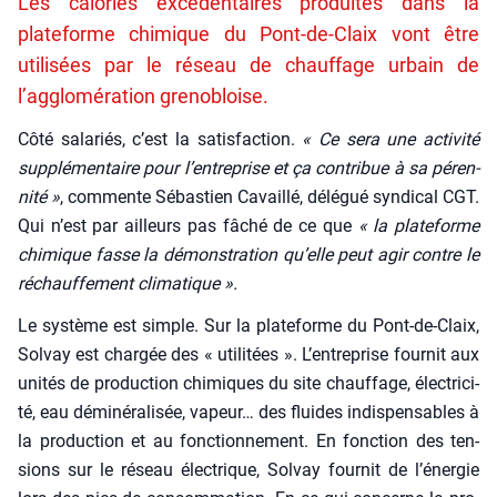
Les calories excédentaires produites dans la
plateforme chimique du Pont-de-Claix vont être
utilisées par le réseau de chauffage urbain de
l’agglomération grenobloise.
Côté sala­riés, c’est la satis­fac­tion.
« Ce sera une acti­vi­té
sup­plé­men­taire pour l’entreprise et ça contri­bue à sa péren­
ni­té »
, com­mente Sébas­tien Cavaillé, délé­gué syn­di­cal CGT.
Qui n’est par ailleurs pas fâché de ce que
« la pla­te­forme
chi­mique fasse la démons­tra­tion qu’elle peut agir contre le
réchauf­fe­ment cli­ma­tique ».
Le sys­tème est simple. Sur la pla­te­forme du Pont-de-Claix,
Sol­vay est char­gée des « uti­li­tées ». L’entreprise four­nit aux
uni­tés de pro­duc­tion chi­miques du site chauf­fage, élec­tri­ci­
té, eau démi­né­ra­li­sée, vapeur… des fluides indis­pen­sables à
la pro­duc­tion et au fonc­tion­ne­ment. En fonc­tion des ten­
sions sur le réseau élec­trique, Sol­vay four­nit de l’énergie