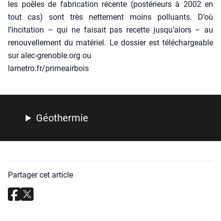
les poêles de fabri­ca­tion récente (pos­té­rieurs à 2002 en
tout cas) sont très net­te­ment moins pol­luants. D’où
l’incitation – qui ne fai­sait pas recette jusqu’alors – au
renou­vel­le­ment du maté­riel. Le dos­sier est télé­char­geable
sur alec-grenoble.org ou
lametro.fr/primeairbois
Géo­ther­mie
Partager cet article