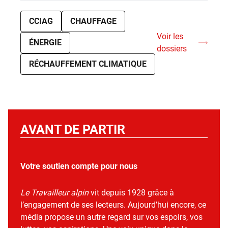
CCIAG
CHAUFFAGE
Voir les
ÉNERGIE
dossiers
RÉCHAUFFEMENT CLIMATIQUE
AVANT DE PARTIR
Votre soutien compte pour nous
Le Travailleur alpin
vit depuis 1928 grâce à
l’engagement de ses lecteurs. Aujourd’hui encore, ce
média propose un autre regard sur vos espoirs, vos