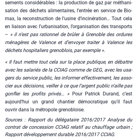
se­ments consi­dé­rables : la pro­duc­tion de gaz par métha­ni­
sa­tion des déchets ali­men­taires, l’entrée en ser­vice de Bio­
max, la recons­truc­tion de l’usine d’incinération… Tout cela
en liai­son avec l’urbanisation, l’organisation des trans­ports
–
« il n’est pas ration­nel de brû­ler à Gre­noble des ordures
ména­gères de Valence et d’envoyer trai­ter à Valence les
déchets hos­pi­ta­liers gre­no­blois, par exemple ».
« Il faut mettre tout cela sur la place publique, en débattre
avec les sala­riés de la CCIAG comme de GEG, avec les usa­
gers du ser­vice public, les infor­mer effec­ti­ve­ment, les asso­
cier aux déci­sions, veiller à ce que l’argent public n’aille pas
gon­fler les pro­fits pri­vés… »
Pour Patrick Durand, c’est
aujourd’hui un grand chan­tier démo­cra­tique qu’il faut
ouvrir dans la métro­pole gre­no­bloise.
Sources : Rapport du délégataire 2016/2017 Analyse du
contrat de concession CCIAG relatif au chauffage urbain ;
Rapport développement durable 2016/2017 CCIAG.