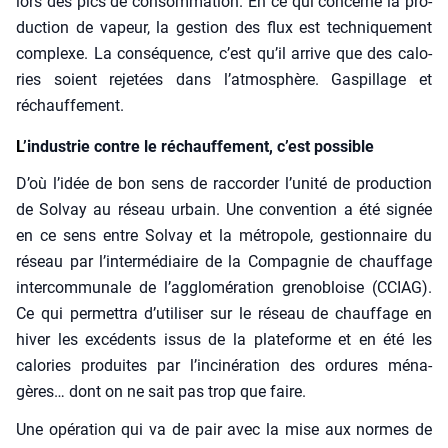
lors des pics de consom­ma­tion. En ce qui concerne la pro­
duc­tion de vapeur, la ges­tion des flux est tech­ni­que­ment
com­plexe. La consé­quence, c’est qu’il arrive que des calo­
ries soient reje­tées dans l’atmosphère. Gas­pillage et
réchauf­fe­ment.
L
’industrie contre le réchauffement, c’est possible
D’où l’idée de bon sens de rac­cor­der l’unité de pro­duc­tion
de Sol­vay au réseau urbain. Une conven­tion a été signée
en ce sens entre Sol­vay et la métro­pole, ges­tion­naire du
réseau par l’intermédiaire de la Com­pa­gnie de chauf­fage
inter­com­mu­nale de l’agglomération gre­no­bloise (CCIAG).
Ce qui per­met­tra d’utiliser sur le réseau de chauf­fage en
hiver les excé­dents issus de la pla­te­forme et en été les
calo­ries pro­duites par l’incinération des ordures ména­
gères… dont on ne sait pas trop que faire.
Une opé­ra­tion qui va de pair avec la mise aux normes de