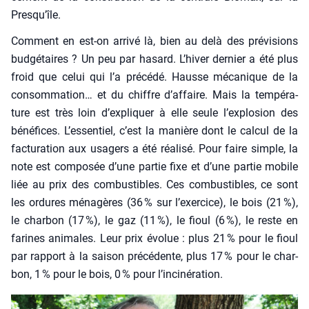
Presqu’île.
Com­ment en est-on arri­vé là, bien au delà des pré­vi­sions
bud­gé­taires ? Un peu par hasard. L’hiver der­nier a été plus
froid que celui qui l’a pré­cé­dé. Hausse méca­nique de la
consom­ma­tion… et du chiffre d’affaire. Mais la tem­pé­ra­
ture est très loin d’expliquer à elle seule l’explosion des
béné­fices. L’essentiel, c’est la manière dont le cal­cul de la
fac­tu­ra­tion aux usa­gers a été réa­li­sé. Pour faire simple, la
note est com­po­sée d’une par­tie fixe et d’une par­tie mobile
liée au prix des com­bus­tibles. Ces com­bus­tibles, ce sont
les ordures ména­gères (36 % sur l’exercice), le bois (21 %),
le char­bon (17 %), le gaz (11 %), le fioul (6 %), le reste en
farines ani­males. Leur prix évo­lue : plus 21 % pour le fioul
par rap­port à la sai­son pré­cé­dente, plus 17 % pour le char­
bon, 1 % pour le bois, 0 % pour l’incinération.