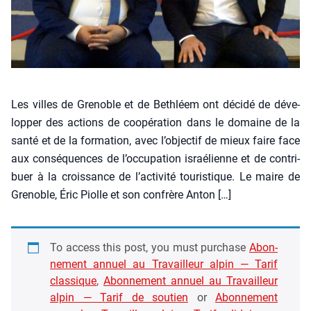
Les villes de Gre­noble et de Beth­léem ont déci­dé de déve­
lop­per des actions de coopé­ra­tion dans le domaine de la
san­té et de la for­ma­tion, avec l’objectif de mieux faire face
aux consé­quences de l’occupation israé­lienne et de contri­
buer à la crois­sance de l’activité tou­ris­tique. Le maire de
Gre­noble, Éric Piolle et son confrère Anton […]
To access this post, you must pur­chase
Abon­
ne­ment annuel au Tra­vailleur alpin — Tarif
clas­sique
,
Abon­ne­ment annuel au Tra­vailleur
alpin — Tarif de sou­tien
or
Abon­ne­ment