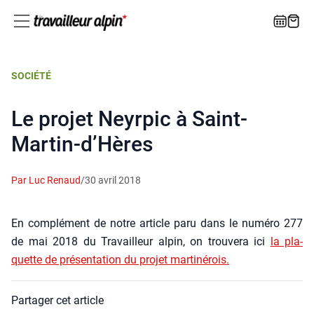
SOCIÉTÉ
Le projet Neyrpic à Saint-
Martin-d’Hères
Par Luc Renaud
/
30 avril 2018
En com­plé­ment de notre article paru dans le numé­ro 277
de mai 2018 du Tra­vailleur alpin, on trou­ve­ra ici
la pla­
quette de pré­sen­ta­tion du pro­jet mar­ti­né­rois.
Partager cet article