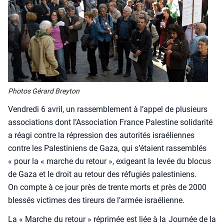
Pho­tos Gérard Brey­ton
Ven­dre­di 6 avril, un ras­sem­ble­ment à l’appel de plu­sieurs
asso­cia­tions dont l’Association France Pales­tine soli­da­ri­té
a réagi contre la répres­sion des auto­ri­tés israé­liennes
contre les Pales­ti­niens de Gaza, qui s’étaient ras­sem­blés
« pour la « marche du retour », exi­geant la levée du blo­cus
de Gaza et le droit au retour des réfu­giés pales­ti­niens.
On compte à ce jour près de trente morts et près de 2000
bles­sés vic­times des tireurs de l’armée israé­lienne.
La « Marche du retour » répri­mée est liée à la Jour­née de la