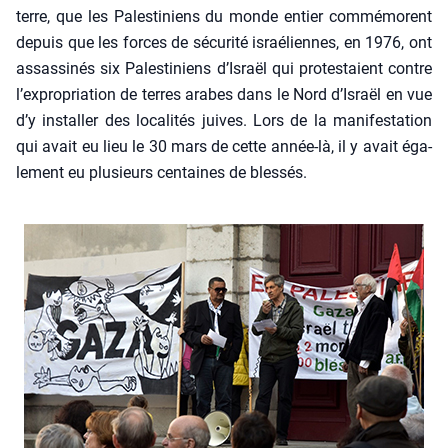
terre, que les Pales­ti­niens du monde entier com­mé­morent
depuis que les forces de sécu­ri­té israé­liennes, en 1976, ont
assas­si­nés six Pales­ti­niens d’Is­raël qui pro­tes­taient contre
l’expropriation de terres arabes dans le Nord d’Israël en vue
d’y ins­tal­ler des loca­li­tés juives. Lors de la mani­fes­ta­tion
qui avait eu lieu le 30 mars de cette année-là, il y avait éga­
le­ment eu plu­sieurs cen­taines de bles­sés.