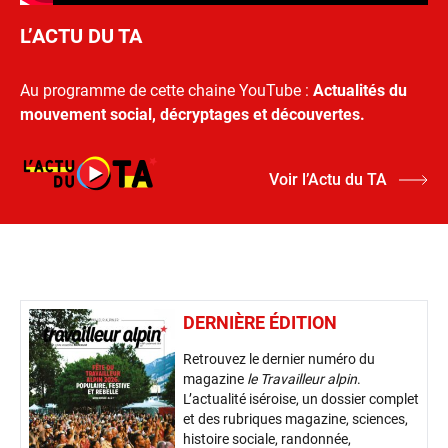
L’ACTU DU TA
Au programme de cette chaine YouTube :
Actualités du
mouvement social, décryptages et découvertes.
Voir l’Actu du TA
DERNIÈRE ÉDITION
Retrouvez le dernier numéro du
magazine
le Travailleur alpin
.
L’actualité iséroise, un dossier complet
et des rubriques magazine, sciences,
histoire sociale, randonnée,