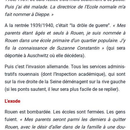
Puis j’ai été malade. La direc­trice de l’Ecole nor­male m’a
fait nom­mer à Dieppe. »
A la ren­trée 1939/1940, c’était “la drôle de guerre”.
« Mes
parents étant âgés et seuls à Rouen, je suis nom­mée à
Rouen dans une école pri­maire d’un quar­tier popu­laire. J’y
fis la connais­sance de Suzanne Constan­tin »
(qui sera
dépor­tée à Ausch­witz où elle décé­de­ra).
Puis c’est l’invasion alle­mande. Tous les ser­vices admi­nis­
tra­tifs rouen­nais (dont l’Inspection aca­dé­mique), qui sont
sur la rive droite de la Seine démé­nagent sur la rive gauche
(si les ponts sautent, il leur sera plus facile de se replier).
L’exode
Rouen est bom­bar­dée. Les écoles sont fer­mées. Les gens
fuient.
« Mes parents seront par­mi les der­niers à quit­ter
Rouen, avec le désir d’aller dans de la famille à une dou­