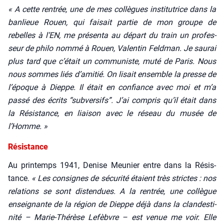
« A cette ren­trée, une de mes col­lègues ins­ti­tu­trice dans la
ban­lieue Rouen, qui fai­sait par­tie de mon groupe de
rebelles à l’EN, me pré­sen­ta au départ du train un pro­fes­
seur de phi­lo nom­mé à Rouen, Valen­tin Feld­man. Je sau­rai
plus tard que c’était un com­mu­niste, muté de Paris. Nous
nous sommes liés d’a­mi­tié. On lisait ensemble la presse de
l’époque à Dieppe. Il était en confiance avec moi et m’a
pas­sé des écrits “sub­ver­sifs”. J’ai com­pris qu’il était dans
la Résis­tance, en liai­son avec le réseau du musée de
l’Homme. »
Résistance
Au prin­temps 1941, Denise Meu­nier entre dans la Résis­
tance.
« Les consignes de sécu­ri­té étaient très strictes : nos
rela­tions se sont dis­ten­dues. A la ren­trée, une col­lègue
ensei­gnante de la région de Dieppe déjà dans la clan­des­ti­
ni­té – Marie-Thé­rèse Lefèbvre – est venue me voir. Elle