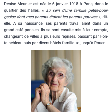
Denise Meu­nier est née le 6 jan­vier 1918 à Paris, dans le
quar­tier des halles,
« au sein d’une famille petite-bour­
geoise dont mes parents étaient les parents pauvres
», dit-
elle. A sa nais­sance, ses parents tra­vaillaient dans un
grand café pari­sien. Ils se sont ensuite mis à leur compte,
chan­geant de villes à plu­sieurs reprises, pas­sant par Fon­
tai­ne­bleau puis par divers hôtels fami­liaux, jusqu’à Rouen.