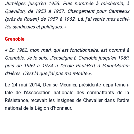
Jumièges jusqu’en 1953. Puis nom­mée à mi-che­min, à
Que­villon, de 1953 à 1957. Chan­ge­ment pour Can­te­leux
(près de Rouen) de 1957 à 1962. Là, j’ai repris mes acti­vi­
tés syn­di­cales et poli­tiques. »
Grenoble
« En 1962, mon mari, qui est fonc­tion­naire, est nom­mé à
Gre­noble. Je le suis. J’enseigne à Gre­noble jusqu’en 1969,
puis de 1969 à 1974 à l’é­cole Paul-Bert à Saint-Mar­tin-
d’Hères. C’est là que j’ai pris ma retraite ».
Le 24 mai 2014, Denise Meu­nier, pré­si­dente dépar­te­men­
tale de l’As­so­cia­tion natio­nale des com­bat­tants de la
Résis­tance, rece­vait les insignes de Che­va­lier dans l’ordre
natio­nal de la Légion d’hon­neur.