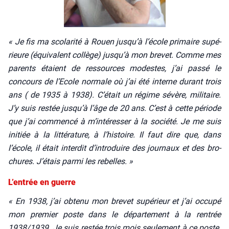
« Je fis ma sco­la­ri­té à Rouen jusqu’à l’école pri­maire supé­
rieure (équi­valent col­lège) jusqu’à mon bre­vet. Comme mes
parents étaient de res­sources modestes, j’ai pas­sé le
concours de l’Ecole nor­male où j’ai été interne durant trois
ans ( de 1935 à 1938). C’était un régime sévère, mili­taire.
J’y suis res­tée jusqu’à l’âge de 20 ans. C’est à cette période
que j’ai com­men­cé à m’intéresser à la socié­té. Je me suis
ini­tiée à la lit­té­ra­ture, à l’histoire. Il faut dire que, dans
l’école, il était inter­dit d’introduire des jour­naux et des bro­
chures. J’étais par­mi les rebelles. »
L’entrée en guerre
« En 1938, j’ai obte­nu mon bre­vet supé­rieur et j’ai occu­pé
mon pre­mier poste dans le dépar­te­ment à la ren­trée
1938/1939. Je suis res­tée trois mois seule­ment à ce poste.