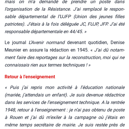
mais on m’a deman­dé de prendre un poste dans
l’organisation de la Résis­tance. J’ai rem­pla­cé le res­pon­
sable dépar­te­men­tal de l’UJFP (Union des jeunes filles
patriotes). J’étais à la fois délé­guée JC, FUJP, JFP. J’ai été
res­pon­sable dépar­te­men­tale en 44/45. »
Le jour­nal
L’Avenir nor­mand
deve­nant quo­ti­dien, Denise
Meu­nier en assure la rédac­tion en 1945. «
J’ai dû notam­
ment faire des repor­tages sur la recons­truc­tion, moi qui ne
connais­sais rien aux termes tech­niques ! »
Retour à l’enseignement
« Puis j’ai repris mon acti­vi­té à l’é­du­ca­tion natio­nale
(mariée, j’attendais un enfant). Je suis deve­nue rédac­trice
dans les ser­vices de l’enseignement tech­nique. A la ren­trée
1948, retour à l’enseignement : je n’ai pas obte­nu de poste
à Rouen et j’ai dû m’exiler à la cam­pagne où j’étais en
même temps secré­taire de mai­rie. Je suis res­tée près de