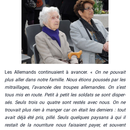
Les Alle­mands conti­nuaient à avan­cer. «
On ne pou­vait
plus aller dans notre famille. Nous étions pous­sés par les
mitraillages, l’avancée des troupes alle­mandes. On s’est
tous mis en route. Petit à petit les sol­dats se sont dis­per­
sés. Seuls trois ou quatre sont res­tés avec nous. On ne
trou­vait plus rien à man­ger car on était les der­niers : tout
avait déjà été pris, pillé. Seuls quelques pay­sans à qui il
res­tait de la nour­ri­ture nous fai­saient payer, et sou­vent