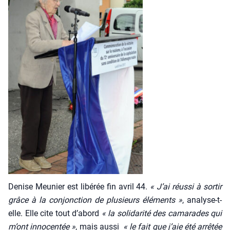
Denise Meu­nier est libé­rée fin avril 44.
« J’ai réus­si à sor­tir
grâce à la conjonc­tion de plu­sieurs élé­ments »
, ana­lyse-t-
elle. Elle cite tout d’a­bord
« la soli­da­ri­té des cama­rades qui
m’ont inno­cen­tée »
, mais aus­si
« le fait que j’aie été arrê­tée