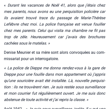
«
Durant les vacances de Noël 41, alors que j’étais chez
mes parents, nous avons eu une per­qui­si­tion poli­cière car
ils avaient trou­vé trace du pas­sage de Marie-Thé­rèse
Lefèbvre chez moi. La police fran­çaise est venue fouiller
chez mes parents. Celui qui visi­ta ma chambre ne fit pas
trop de zèle. Heu­reu­se­ment car j’avais des bro­chures
cachées sous le mate­las. »
Denise Meu­nier et sa mère sont alors convo­quées au com­
mis­sa­riat pour un inter­ro­ga­toire.
« La police de Dieppe me don­na ren­dez-vous à la gare de
Dieppe pour une fouille dans mon appar­te­ment où j’appris
qu’une sou­ri­cière avait été ins­tal­lée. Là, nou­velle per­qui­si­
tion : ils ne trou­vèrent rien. Je suis res­tée sous sur­veillance
et mon cour­rier fut régu­liè­re­ment ouvert. Je me suis donc
abs­te­nue de toute acti­vi­té et j’ai repris la classe. »
Août 1942.
« Je suis sous sur­veillance, iso­lée. Il y eut une