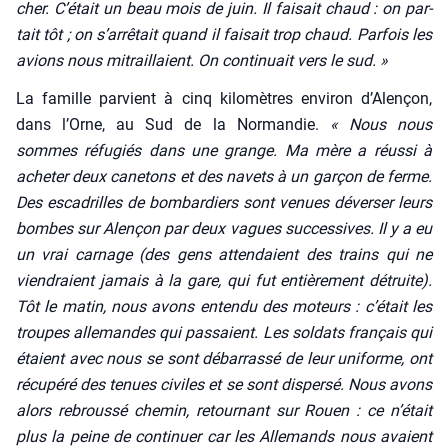
cher. C’était un beau mois de juin. Il fai­sait chaud : on par­
tait tôt ; on s’arrêtait quand il fai­sait trop chaud. Par­fois les
avions nous mitraillaient. On conti­nuait vers le sud. »
La famille par­vient à cinq kilo­mètres envi­ron d’A­len­çon,
dans l’Orne, au Sud de la Nor­man­die.
« Nous nous
sommes réfu­giés dans une grange. Ma mère a réus­si à
ache­ter deux cane­tons et des navets à un gar­çon de ferme.
Des esca­drilles de bom­bar­diers sont venues déver­ser leurs
bombes sur Alen­çon par deux vagues suc­ces­sives. Il y a eu
un vrai car­nage (des gens atten­daient des trains qui ne
vien­draient jamais à la gare, qui fut entiè­re­ment détruite).
Tôt le matin, nous avons enten­du des moteurs : c’était les
troupes alle­mandes qui pas­saient. Les sol­dats fran­çais qui
étaient avec nous se sont débar­ras­sé de leur uni­forme, ont
récu­pé­ré des tenues civiles et se sont dis­per­sé. Nous avons
alors rebrous­sé che­min, retour­nant sur Rouen : ce n’était
plus la peine de conti­nuer car les Alle­mands nous avaient