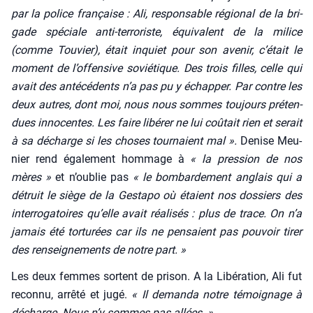
par la police fran­çaise : Ali, res­pon­sable régio­nal de la bri­
gade spé­ciale anti-ter­ro­riste, équi­valent de la milice
(comme Tou­vier), était inquiet pour son ave­nir, c’é­tait le
moment de l’of­fen­sive sovié­tique. Des trois filles, celle qui
avait des anté­cé­dents n’a pas pu y échap­per. Par contre les
deux autres, dont moi, nous nous sommes tou­jours pré­ten­
dues inno­centes. Les faire libé­rer ne lui coû­tait rien et serait
à sa décharge si les choses tour­naient mal ».
Denise Meu­
nier rend éga­le­ment hom­mage à
« la pres­sion de nos
mères »
et n’ou­blie pas
« le bom­bar­de­ment anglais qui a
détruit le siège de la Ges­ta­po où étaient nos dos­siers des
inter­ro­ga­toires qu’elle avait réa­li­sés : plus de trace. On n’a
jamais été tor­tu­rées car ils ne pen­saient pas pou­voir tirer
des ren­sei­gne­ments de notre part. »
Les deux femmes sortent de pri­son. A la Libé­ra­tion, Ali fut
recon­nu, arrê­té et jugé.
« Il deman­da notre témoi­gnage à
décharge. Nous n’y sommes pas allées. »