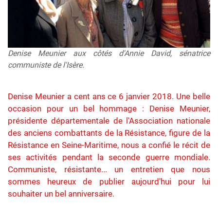
Denise Meunier aux côtés d'Annie David, sénatrice
communiste de l'Isère.
Denise Meunier a cent ans ce 6 janvier 2018. Une belle
occasion pour un bel hommage : Denise Meunier,
présidente départementale de l'Association nationale
des anciens combattants de la Résistance, figure de la
Résistance en Seine-Maritime, nous a confié le récit de
ses activités pendant la seconde guerre mondiale.
Communiste, résistante... un entretien que nous
sommes heureux de publier aujourd'hui pour lui
souhaiter un bel anniversaire.