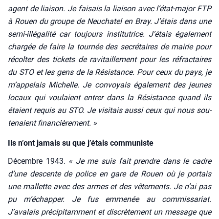
agent de liai­son. Je fai­sais la liai­son avec l’état-major FTP
à Rouen du groupe de Neu­cha­tel en Bray. J’étais dans une
semi-illé­ga­li­té car tou­jours ins­ti­tu­trice. J’étais éga­le­ment
char­gée de faire la tour­née des secré­taires de mai­rie pour
récol­ter des tickets de ravi­taille­ment pour les réfrac­taires
du STO et les gens de la Résis­tance. Pour ceux du pays, je
m’appelais Michelle. Je convoyais éga­le­ment des jeunes
locaux qui vou­laient entrer dans la Résis­tance quand ils
étaient requis au STO. Je visi­tais aus­si ceux qui nous sou­
te­naient finan­ciè­re­ment. »
Ils n’ont jamais su que j’étais communiste
Décembre 1943.
« Je me suis fait prendre dans le cadre
d’une des­cente de police en gare de Rouen où je por­tais
une mal­lette avec des armes et des vête­ments. Je n’ai pas
pu m’échapper. Je fus emme­née au com­mis­sa­riat.
J’avalais pré­ci­pi­tam­ment et dis­crè­te­ment un mes­sage que