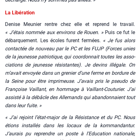
La Libération
Denise Meu­nier rentre chez elle et reprend le tra­vail.
« J’étais nom­mée aux envi­rons de Rouen. »
Puis ce fut le
débar­que­ment. Les écoles furent fer­mées.
« Je fus alors
contac­tée de nou­veau par le PC et les FUJP (Forces unies
de la jeu­nesse patrio­tique, qui coor­don­nait toutes les asso­
cia­tions de jeu­nesse résis­tantes). Je devins illé­gale. On
m’avait envoyée dans un gre­nier d’une ferme en bor­dure de
la Seine pour être impri­meuse. J’avais pris le pseu­do de
Fran­çoise Vaillant, en hom­mage à Vaillant-Cou­tu­rier. J’ai
assis­té à la débâcle des Alle­mands qui aban­don­naient tout
dans leur fuite. »
« J’ai rejoint l’état-major de la Résis­tance et du PC. Nous
étions ins­tal­lés dans les locaux de la kom­man­dan­tur.
J’aurais pu reprendre un poste à l’Education natio­nale,