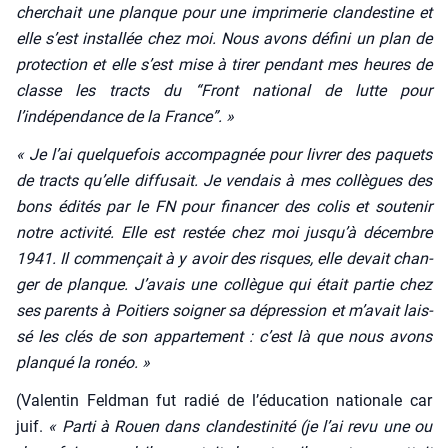
cher­chait une planque pour une impri­me­rie clan­des­tine et
elle s’est ins­tal­lée chez moi. Nous avons défi­ni un plan de
pro­tec­tion et elle s’est mise à tirer pen­dant mes heures de
classe les tracts du “Front natio­nal de lutte pour
l’indépendance de la France”. »
« Je l’ai quel­que­fois accom­pa­gnée pour livrer des paquets
de tracts qu’elle dif­fu­sait. Je ven­dais à mes col­lègues des
bons édi­tés par le FN pour finan­cer des colis et sou­te­nir
notre acti­vi­té. Elle est res­tée chez moi jusqu’à décembre
1941. Il com­men­çait à y avoir des risques, elle devait chan­
ger de planque. J’avais une col­lègue qui était par­tie chez
ses parents à Poi­tiers soi­gner sa dépres­sion et m’avait lais­
sé les clés de son appar­te­ment : c’est là que nous avons
plan­qué la ronéo. »
(Valen­tin Feld­man fut radié de l’éducation natio­nale car
juif.
« Par­ti à Rouen dans clan­des­ti­ni­té (je l’ai revu une ou