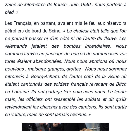
zaine de kilo­mètres de Rouen. Juin 1940 : nous par­tons à
pied. »
Les Fran­çais, en par­tant, avaient mis le feu aux réser­voirs
pétro­liers de bord de Seine.
« La cha­leur était telle que l’on
ne pou­vait pas­ser ni d’un côté ni de l’autre du fleuve. Les
Alle­mands jetaient des bombes incen­diaires. Nous
sommes arri­vés au pas­sage du bac où de nom­breuses voi­
tures étaient aban­don­nées. Nous nous abri­tions où nous
pou­vions : mai­sons, granges, grottes… Nous nous sommes
retrou­vés à Bourg-Achard, de l’autre côté de la Seine où
étaient can­ton­nés des sol­dats fran­çais reve­nant de Bitch
en Lor­raine. Ils ont par­ta­gé leur pain avec nous. Le len­de­
main, les offi­ciers ont ras­sem­blé les sol­dats et dit qu’ils
revien­draient les cher­cher avec des camions. Ils sont par­tis
en voi­ture, mais ne sont jamais reve­nus. »