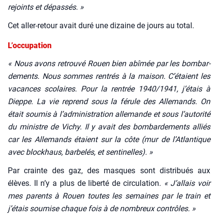
rejoints et dépas­sés. »
Cet aller-retour avait duré une dizaine de jours au total.
L’occupation
« Nous avons retrou­vé Rouen bien abî­mée par les bom­bar­
de­ments. Nous sommes ren­trés à la mai­son. C’étaient les
vacances sco­laires.
Pour la ren­trée 1940/1941, j’étais à
Dieppe. La vie reprend sous la férule des Alle­mands. On
était sou­mis à l’administration alle­mande et sous l’autorité
du ministre de Vichy. Il y avait des bom­bar­de­ments alliés
car les Alle­mands étaient sur la côte (mur de l’Atlantique
avec block­haus, bar­be­lés, et sen­ti­nelles). »
Par crainte des gaz, des masques sont dis­tri­bués aux
élèves. Il n’y a plus de liber­té de cir­cu­la­tion.
« J’allais voir
mes parents à Rouen toutes les semaines par le train et
j’étais sou­mise chaque fois à de nom­breux contrôles. »