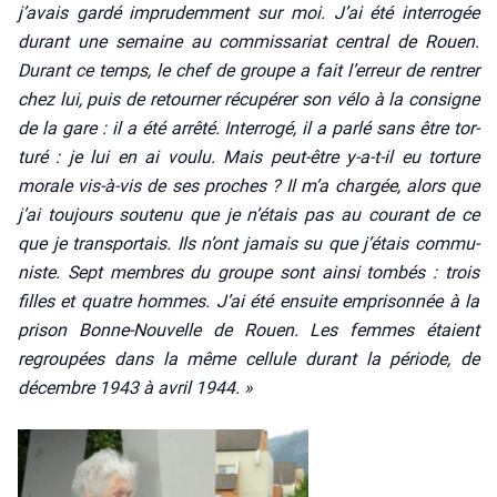
j’avais gar­dé impru­dem­ment sur moi. J’ai été inter­ro­gée
durant une semaine au com­mis­sa­riat cen­tral de Rouen.
Durant ce temps, le chef de groupe a fait l’erreur de ren­trer
chez lui, puis de retour­ner récu­pé­rer son vélo à la consigne
de la gare : il a été arrê­té. Inter­ro­gé, il a par­lé sans être tor­
tu­ré : je lui en ai vou­lu. Mais peut-être y‑a-t-il eu tor­ture
morale vis-à-vis de ses proches ? Il m’a char­gée, alors que
j’ai tou­jours sou­te­nu que je n’étais pas au cou­rant de ce
que je trans­por­tais. Ils n’ont jamais su que j’étais com­mu­
niste. Sept membres du groupe sont ain­si tom­bés : trois
filles et quatre hommes. J’ai été ensuite empri­son­née à la
pri­son Bonne-Nou­velle de Rouen. Les femmes étaient
regrou­pées dans la même cel­lule durant la période, de
décembre 1943 à avril 1944. »