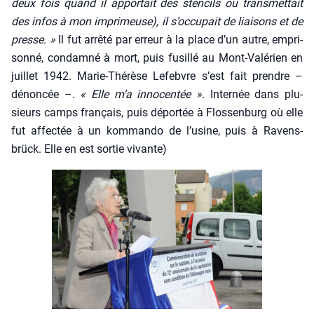
deux fois quand il appor­tait des sten­cils ou trans­met­tait
des infos à mon impri­meuse), il s’occupait de liai­sons et de
presse. »
Il fut arrê­té par erreur à la place d’un autre, empri­
son­né, condam­né à mort, puis fusillé au Mont-Valé­rien en
juillet 1942. Marie-Thé­rèse Lefebvre s’est fait prendre –
dénon­cée –.
« Elle m’a inno­cen­tée »
. Inter­née dans plu­
sieurs camps fran­çais, puis dépor­tée à Flos­sen­burg où elle
fut affec­tée à un kom­man­do de l’usine, puis à Ravens­
brück. Elle en est sor­tie vivante)