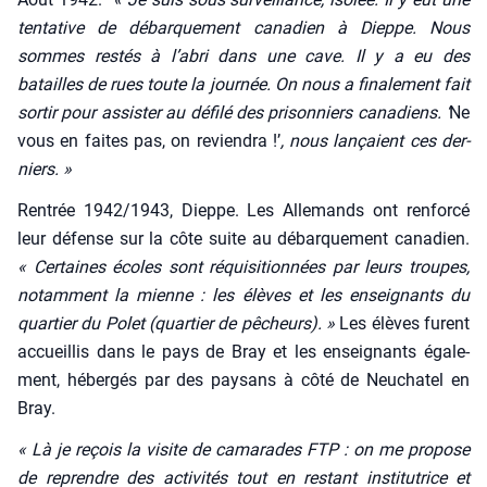
ten­ta­tive de débar­que­ment cana­dien à Dieppe. Nous
sommes res­tés à l’abri dans une cave. Il y a eu des
batailles de rues toute la jour­née. On nous a fina­le­ment fait
sor­tir pour assis­ter au défi­lé des pri­son­niers cana­diens. ‘
Ne
vous en faites pas, on revien­dra !’
, nous lan­çaient ces der­
niers. »
Ren­trée 1942/1943, Dieppe. Les Alle­mands ont ren­for­cé
leur défense sur la côte suite au débar­que­ment cana­dien.
« Cer­taines écoles sont réqui­si­tion­nées par leurs troupes,
notam­ment la mienne : les élèves et les ensei­gnants du
quar­tier du Polet (quar­tier de pêcheurs). »
Les élèves furent
accueillis dans le pays de Bray et les ensei­gnants éga­le­
ment, héber­gés par des pay­sans à côté de Neu­cha­tel en
Bray.
« Là je reçois la visite de cama­rades FTP : on me pro­pose
de reprendre des acti­vi­tés tout en res­tant ins­ti­tu­trice et