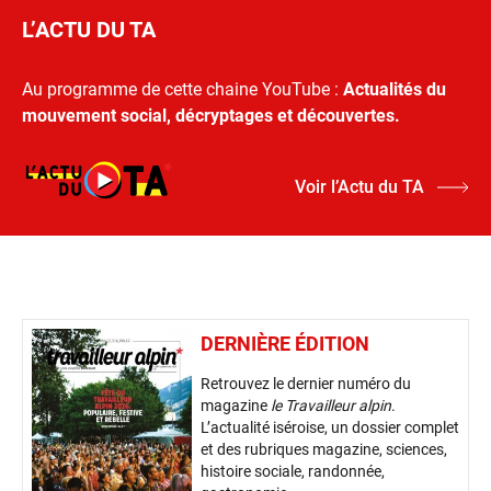
L’ACTU DU TA
Au programme de cette chaine YouTube :
Actualités du
mouvement social, décryptages et découvertes.
Voir l’Actu du TA
DERNIÈRE ÉDITION
Retrouvez le dernier numéro du
magazine
le Travailleur alpin
.
L’actualité iséroise, un dossier complet
et des rubriques magazine, sciences,
histoire sociale, randonnée,