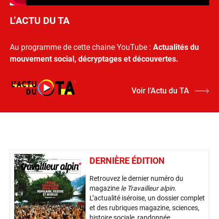
L’ACTU DU TA
Au programme de cette chaine YouTube :
Actualités du
mouvement social, décryptages et découvertes.
Voir l’Actu du TA
DERNIÈRE ÉDITION
Retrouvez le dernier numéro du
magazine
le Travailleur alpin
.
L’actualité iséroise, un dossier complet
et des rubriques magazine, sciences,
histoire sociale, randonnée,