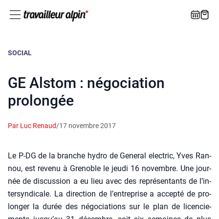
SOCIAL
GE Alstom : négociation
prolongée
Par Luc Renaud
/
17 novembre 2017
Le P‑DG de la branche hydro de Gene­ral elec­tric, Yves Ran­
nou, est reve­nu à Gre­noble le jeu­di 16 novembre. Une jour­
née de dis­cus­sion a eu lieu avec des repré­sen­tants de l’in­
ter­syn­di­cale. La direc­tion de l’en­tre­prise a accep­té de pro­
lon­ger la durée des négo­cia­tions sur le plan de licen­cie­