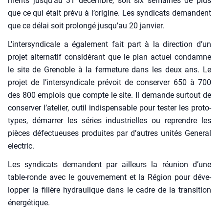
ments jus­qu’au 31 décembre, soit six semaines de plus
que ce qui était pré­vu à l’o­ri­gine. Les syn­di­cats demandent
que ce délai soit pro­lon­gé jus­qu’au 20 jan­vier.
L’in­ter­syn­di­cale a éga­le­ment fait part à la direc­tion d’un
pro­jet alter­na­tif consi­dé­rant que le plan actuel condamne
le site de Gre­noble à la fer­me­ture dans les deux ans. Le
pro­jet de l’in­ter­syn­di­cale pré­voit de conser­ver 650 à 700
des 800 emplois que compte le site. Il demande sur­tout de
conser­ver l’a­te­lier, outil indis­pen­sable pour tes­ter les pro­to­
types, démar­rer les séries indus­trielles ou reprendre les
pièces défec­tueuses pro­duites par d’autres uni­tés Gene­ral
elec­tric.
Les syn­di­cats demandent par ailleurs la réunion d’une
table-ronde avec le gou­ver­ne­ment et la Région pour déve­
lop­per la filière hydrau­lique dans le cadre de la tran­si­tion
éner­gé­tique.