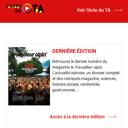
Voir l’Actu du TA
DERNIÈRE ÉDITION
Retrouvez le dernier numéro du
magazine
le Travailleur alpin
.
L’actualité iséroise, un dossier complet
et des rubriques magazine, sciences,
histoire sociale, randonnée,
gastronomie...
Accès à la dernière édition