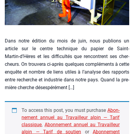
Dans notre édi­tion du mois de juin, nous publions un
article sur le centre tech­nique du papier de Saint-
Martin‑d’Hères et les dif­fi­cul­tés que ren­contrent ses cher­
cheurs. On trou­ve­ra ci-après quelques com­plé­ments à cette
enquête et nombre de liens utiles à l’analyse des rap­ports
entre recherche et indus­trie dans notre pays. Quand la pre­
mière cherche déses­pé­ré­ment […]
To access this post, you must pur­chase
Abon­
ne­ment annuel au Tra­vailleur alpin — Tarif
clas­sique
,
Abon­ne­ment annuel au Tra­vailleur
alpin — Tarif de sou­tien
or
Abon­ne­ment