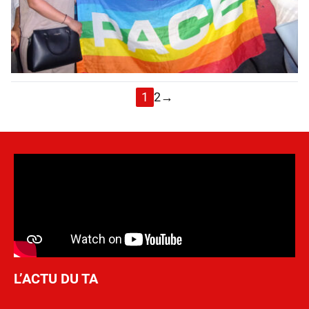
1
2
→
L’ACTU DU TA