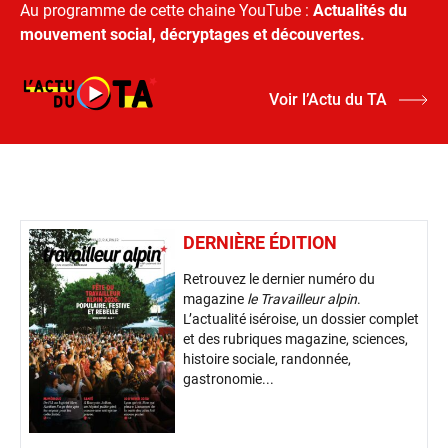
Au programme de cette chaine YouTube :
Actualités du
mouvement social, décryptages et découvertes.
Voir l’Actu du TA
DERNIÈRE ÉDITION
Retrouvez le dernier numéro du
magazine
le Travailleur alpin
.
L’actualité iséroise, un dossier complet
et des rubriques magazine, sciences,
histoire sociale, randonnée,
gastronomie...